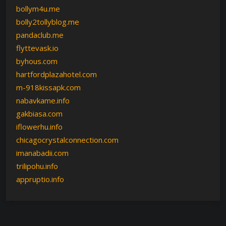
bollym4u.me
bolly2tollyblog.me
pandaclub.me
flyttevask.io
byhous.com
hartfordplazahotel.com
m-918kissapk.com
nabavkame.info
gakbiasa.com
iflowerhu.info
chicagocrystalconnection.com
imanabadii.com
trilipohu.info
appruptio.info