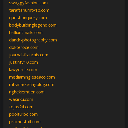
swaggyfashion.com
taraftariumtv10.com
questionquery.com
bodybuildinglegend.com
brilliant-nails.com
dandr-photography.com
dokteroce.com
journal-francais.com
justintv10.com
lawyerule.com
mediamingleseaco.com
mtsmarketingblog.com
nghekiemtien.com
wasirku.com
tejas24.com
poolturbo.com
prachestait.com