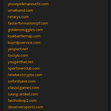
jessepinkmanoutfit.com
umailsend.com
retarys.com
fasterformationcpf.com
goldensnuggles.com
lookbattlemap.com
buyrdpservice.com
yesport.net
tostylo.com
yougetthat.net
sportsnetclub.com
newbestcrypto.com
oxfordsave.com
iclassicgames.com
saung-artikel.com
fasthokivip2.com
observersports.com