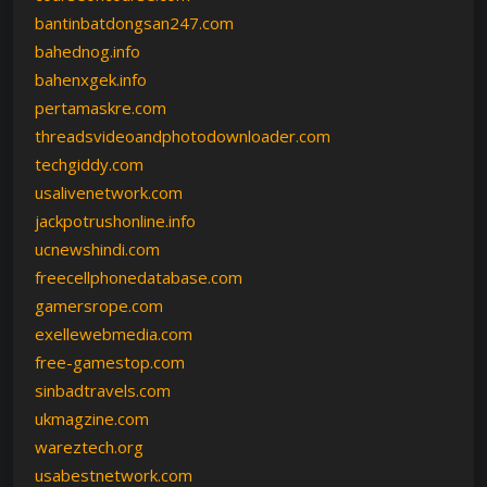
bantinbatdongsan247.com
bahednog.info
bahenxgek.info
pertamaskre.com
threadsvideoandphotodownloader.com
techgiddy.com
usalivenetwork.com
jackpotrushonline.info
ucnewshindi.com
freecellphonedatabase.com
gamersrope.com
exellewebmedia.com
free-gamestop.com
sinbadtravels.com
ukmagzine.com
wareztech.org
usabestnetwork.com