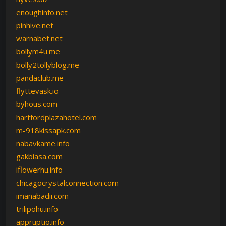
enoughinfo.net
pinhive.net
warnabet.net
bollym4u.me
bolly2tollyblog.me
pandaclub.me
flyttevask.io
byhous.com
hartfordplazahotel.com
m-918kissapk.com
nabavkame.info
gakbiasa.com
iflowerhu.info
chicagocrystalconnection.com
imanabadii.com
trilipohu.info
appruptio.info