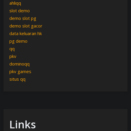
ahliqq
slot demo
demo slot pg
demo slot gacor
data keluaran hk
pg demo
qq
pkv
dominoqq
pkv games
situs qq
Links