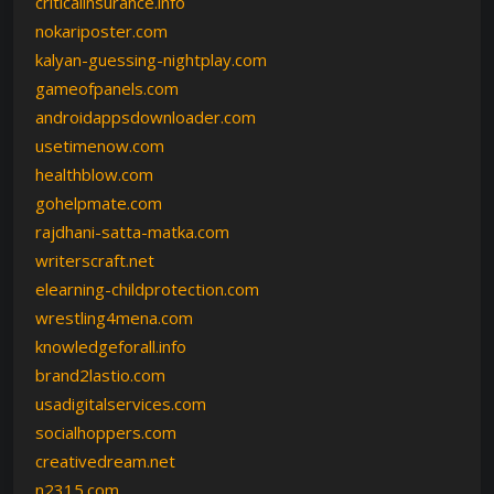
criticalinsurance.info
nokariposter.com
kalyan-guessing-nightplay.com
gameofpanels.com
androidappsdownloader.com
usetimenow.com
healthblow.com
gohelpmate.com
rajdhani-satta-matka.com
writerscraft.net
elearning-childprotection.com
wrestling4mena.com
knowledgeforall.info
brand2lastio.com
usadigitalservices.com
socialhoppers.com
creativedream.net
n2315.com