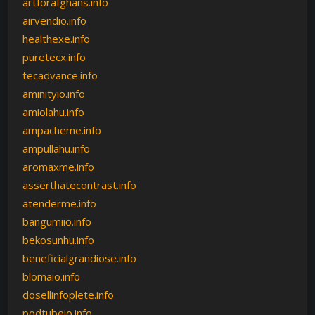
artforafghans.info
airvendio.info
healthexe.info
puretecx.info
tecadvance.info
aminityio.info
amiolahu.info
ampacheme.info
ampullahu.info
aromaxme.info
asserthatecontrast.info
atenderme.info
bangumiio.info
bekosunhu.info
beneficialgrandiose.info
blomaio.info
dosellinfoplete.info
podtubeio.info