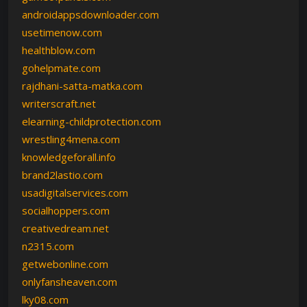
androidappsdownloader.com
usetimenow.com
healthblow.com
gohelpmate.com
rajdhani-satta-matka.com
writerscraft.net
elearning-childprotection.com
wrestling4mena.com
knowledgeforall.info
brand2lastio.com
usadigitalservices.com
socialhoppers.com
creativedream.net
n2315.com
getwebonline.com
onlyfansheaven.com
lky08.com