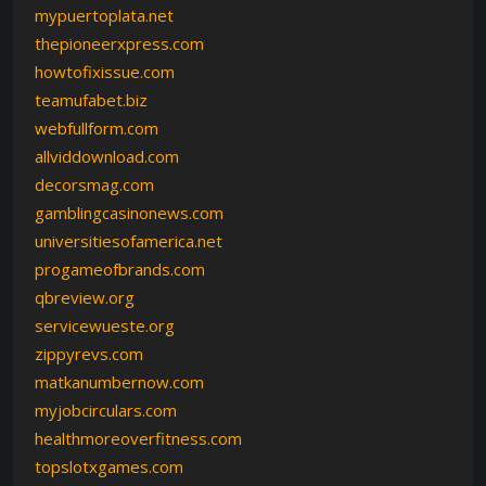
mypuertoplata.net
thepioneerxpress.com
howtofixissue.com
teamufabet.biz
webfullform.com
allviddownload.com
decorsmag.com
gamblingcasinonews.com
universitiesofamerica.net
progameofbrands.com
qbreview.org
servicewueste.org
zippyrevs.com
matkanumbernow.com
myjobcirculars.com
healthmoreoverfitness.com
topslotxgames.com