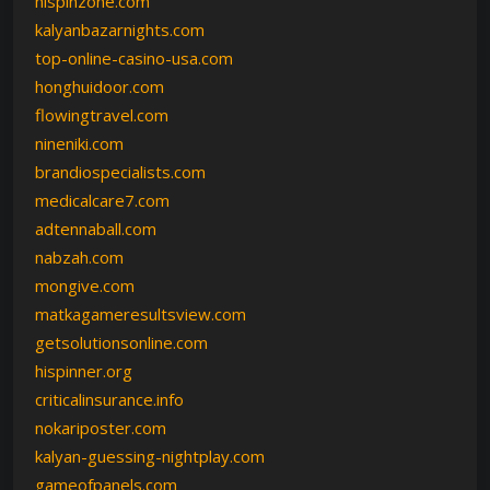
hispinzone.com
kalyanbazarnights.com
top-online-casino-usa.com
honghuidoor.com
flowingtravel.com
nineniki.com
brandiospecialists.com
medicalcare7.com
adtennaball.com
nabzah.com
mongive.com
matkagameresultsview.com
getsolutionsonline.com
hispinner.org
criticalinsurance.info
nokariposter.com
kalyan-guessing-nightplay.com
gameofpanels.com