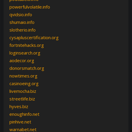
powerfulvolatile.info
qvidsio.info
shumaio.info
slotherio.info
cysapluscertification.org
fortnitehacks.org
loginsearch.org
aodecor.org
donorsmatch.org
nowtimes.org
casinoeing.org
livemocha.biz
streetlife.biz
hyves.biz
enoughinfo.net
pinhive.net
warnabet.net