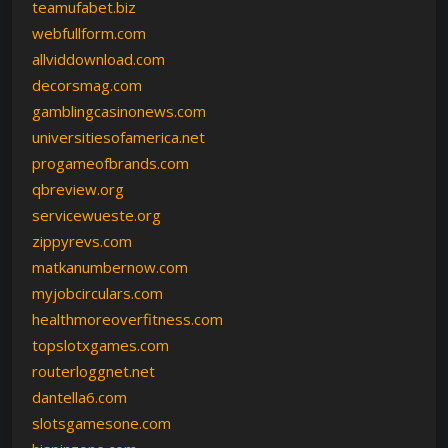
teamufabet.biz
webfullform.com
allviddownload.com
decorsmag.com
gamblingcasinonews.com
universitiesofamerica.net
progameofbrands.com
qbreview.org
servicewueste.org
zippyrevs.com
matkanumbernow.com
myjobcirculars.com
healthmoreoverfitness.com
topslotxgames.com
routerloggnet.net
dantella6.com
slotsgamesone.com