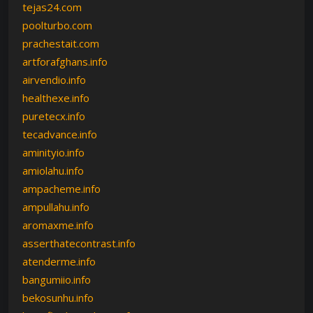
tejas24.com
poolturbo.com
prachestait.com
artforafghans.info
airvendio.info
healthexe.info
puretecx.info
tecadvance.info
aminityio.info
amiolahu.info
ampacheme.info
ampullahu.info
aromaxme.info
asserthatecontrast.info
atenderme.info
bangumiio.info
bekosunhu.info