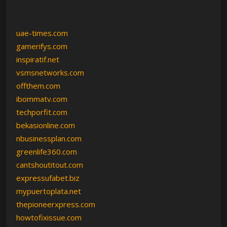
uae-times.com
gamerifys.com
inspiratif.net
vsmsnetworks.com
offthem.com
ibommatv.com
techporfit.com
bekasionline.com
nbusinessplan.com
greenlife360.com
cantshoutitout.com
expressufabet.biz
mypuertoplata.net
thepioneerxpress.com
howtofixissue.com