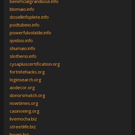
beneficialgrandiose.info
blomaio.info
dosellinfoplete.info
podtubeio.info
powerfulvolatile.info
qvidsio.info
shumaio.info
slotherio.info
cysapluscertification.org
fortnitehacks.org
loginsearch.org
aodecor.org
donorsmatch.org
nowtimes.org
casinoeing.org
livemocha.biz
streetlife.biz
hyves.biz