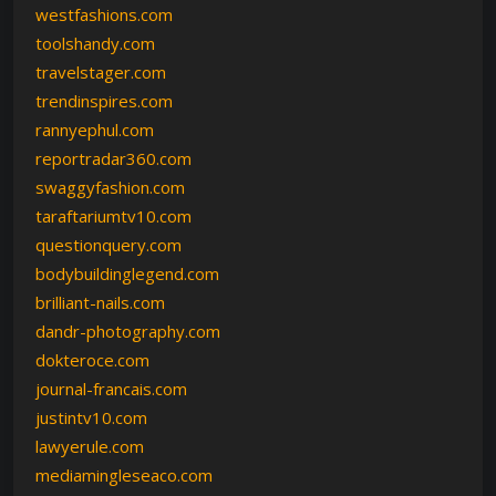
westfashions.com
toolshandy.com
travelstager.com
trendinspires.com
rannyephul.com
reportradar360.com
swaggyfashion.com
taraftariumtv10.com
questionquery.com
bodybuildinglegend.com
brilliant-nails.com
dandr-photography.com
dokteroce.com
journal-francais.com
justintv10.com
lawyerule.com
mediamingleseaco.com