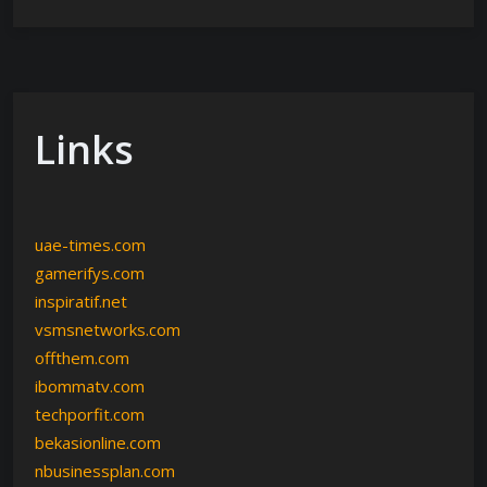
Links
uae-times.com
gamerifys.com
inspiratif.net
vsmsnetworks.com
offthem.com
ibommatv.com
techporfit.com
bekasionline.com
nbusinessplan.com