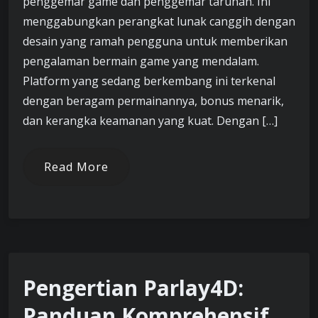
penggemar game dan penggemar taruhan. Ini
menggabungkan perangkat lunak canggih dengan
desain yang ramah pengguna untuk memberikan
pengalaman bermain game yang mendalam.
Platform yang sedang berkembang ini terkenal
dengan beragam permainannya, bonus menarik,
dan kerangka keamanan yang kuat. Dengan […]
Read More
Pengertian Parlay4D:
Panduan Komprehensif