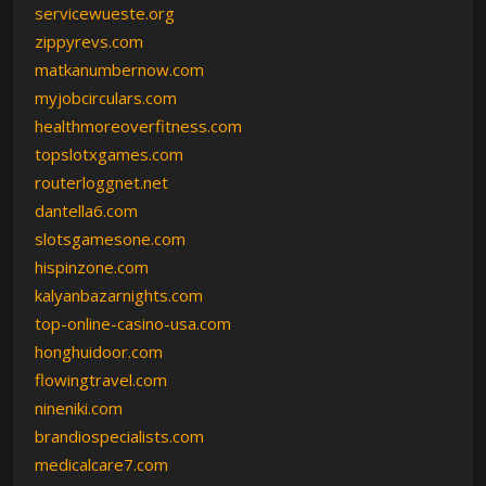
servicewueste.org
zippyrevs.com
matkanumbernow.com
myjobcirculars.com
healthmoreoverfitness.com
topslotxgames.com
routerloggnet.net
dantella6.com
slotsgamesone.com
hispinzone.com
kalyanbazarnights.com
top-online-casino-usa.com
honghuidoor.com
flowingtravel.com
nineniki.com
brandiospecialists.com
medicalcare7.com