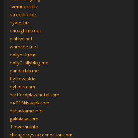
livemocha.biz
streetlife.biz
hyves.biz
enoughinfo.net
pinhive.net
warnabet.net
bollym4u.me
bolly2tollyblog.me
pandaclub.me
flyttevask.io
byhous.com
hartfordplazahotel.com
m-918kissapk.com
nabavkame.info
gakbiasa.com
iflowerhu.info
chicagocrystalconnection.com