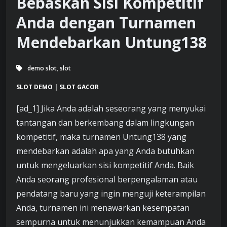
Bebaskan Sisi Kompetitif
Anda dengan Turnamen
Mendebarkan Untung138
demo slot
,
slot
SLOT DEMO
|
SLOT GACOR
[ad_1] Jika Anda adalah seseorang yang menyukai
tantangan dan berkembang dalam lingkungan
kompetitif, maka turnamen Untung138 yang
mendebarkan adalah apa yang Anda butuhkan
untuk mengeluarkan sisi kompetitif Anda. Baik
Anda seorang profesional berpengalaman atau
pendatang baru yang ingin menguji keterampilan
Anda, turnamen ini menawarkan kesempatan
sempurna untuk menunjukkan kemampuan Anda