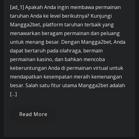
[ad_1] Apakah Anda ingin membawa permainan
taruhan Anda ke level berikutnya? Kunjungi
Mangga2bet, platform taruhan terbaik yang
menawarkan beragam permainan dan peluang
untuk menang besar. Dengan Mangga2bet, Anda
dapat bertaruh pada olahraga, bermain
permainan kasino, dan bahkan mencoba
keberuntungan Anda di permainan virtual untuk
mendapatkan kesempatan meraih kemenangan
besar. Salah satu fitur utama Mangga2bet adalah
[…]
Read More