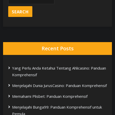
Recent Posts
Yang Perlu Anda Ketahui Tentang Ahlicasino: Panduan
Komprehensif
Menjelajahi Dunia JurusCasino: Panduan Komprehensif
Memahami Plisbet: Panduan Komprehensif
Menjelajahi Bunga99: Panduan Komprehensif untuk
Pemula