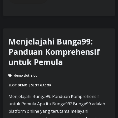
Menjelajahi Bunga99:
Panduan Komprehensif
untuk Pemula
demo slot
,
slot
SLOT DEMO
|
SLOT GACOR
Menjelajahi Bunga99: Panduan Komprehensif
untuk Pemula Apa itu Bunga99? Bunga99 adalah
platform online yang terutama melayani