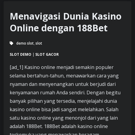
Menavigasi Dunia Kasino
Online dengan 188Bet
demo slot
,
slot
SLOT DEMO
|
SLOT GACOR
[ad_1] Kasino online menjadi semakin populer
selama bertahun-tahun, menawarkan cara yang
nyaman dan menyenangkan untuk berjudi dari
kenyamanan rumah Anda sendiri. Dengan begitu
banyak pilihan yang tersedia, menjelajahi dunia
kasino online bisa jadi sangat melelahkan. Salah
satu kasino online yang menonjol dari yang lain
adalah 188Bet. 188Bet adalah kasino online
terkemuka yang menawarkan beragam