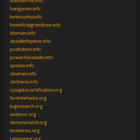
atenderme.info
bangumiio.info
bekosunhu.info
beneficialgrandiose.info
blomaio.info
dosellinfoplete.info
podtubeio.info
powerfulvolatile.info
qvidsio.info
shumaio.info
slotherio.info
cysapluscertification.org
fortnitehacks.org
loginsearch.org
aodecor.org
donorsmatch.org
nowtimes.org
casinoeing.org