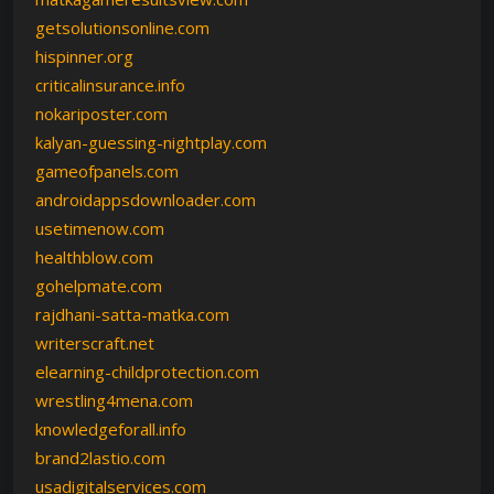
getsolutionsonline.com
hispinner.org
criticalinsurance.info
nokariposter.com
kalyan-guessing-nightplay.com
gameofpanels.com
androidappsdownloader.com
usetimenow.com
healthblow.com
gohelpmate.com
rajdhani-satta-matka.com
writerscraft.net
elearning-childprotection.com
wrestling4mena.com
knowledgeforall.info
brand2lastio.com
usadigitalservices.com