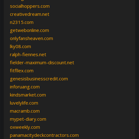
socialhoppers.com
creativedream.net
n2315.com
getwebonline.com
onlyfansheaven.com
lky08.com
ralph-fiennes.net
fielder-maximum-discount.net
fitfllex.com
genesisbusinesscredit.com
inforuang.com
kindsmarket.com
luvelylife.com
macramb.com
mypet-diary.com
oxweekly.com
panamacitydeckcontractors.com