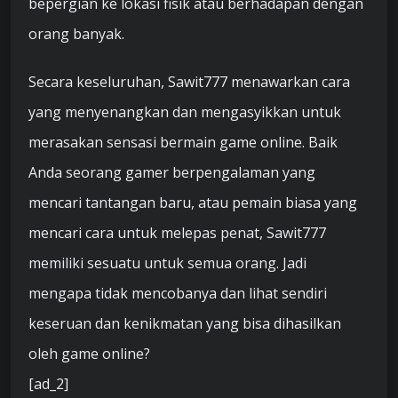
bepergian ke lokasi fisik atau berhadapan dengan
orang banyak.
Secara keseluruhan, Sawit777 menawarkan cara
yang menyenangkan dan mengasyikkan untuk
merasakan sensasi bermain game online. Baik
Anda seorang gamer berpengalaman yang
mencari tantangan baru, atau pemain biasa yang
mencari cara untuk melepas penat, Sawit777
memiliki sesuatu untuk semua orang. Jadi
mengapa tidak mencobanya dan lihat sendiri
keseruan dan kenikmatan yang bisa dihasilkan
oleh game online?
[ad_2]