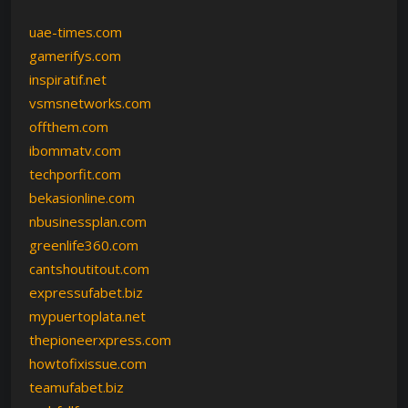
uae-times.com
gamerifys.com
inspiratif.net
vsmsnetworks.com
offthem.com
ibommatv.com
techporfit.com
bekasionline.com
nbusinessplan.com
greenlife360.com
cantshoutitout.com
expressufabet.biz
mypuertoplata.net
thepioneerxpress.com
howtofixissue.com
teamufabet.biz