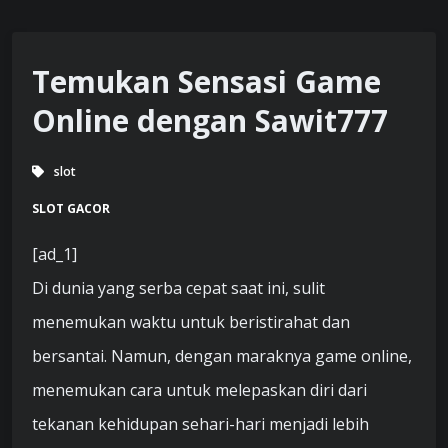
Temukan Sensasi Game
Online dengan Sawit777
slot
SLOT GACOR
[ad_1]
Di dunia yang serba cepat saat ini, sulit
menemukan waktu untuk beristirahat dan
bersantai. Namun, dengan maraknya game online,
menemukan cara untuk melepaskan diri dari
tekanan kehidupan sehari-hari menjadi lebih