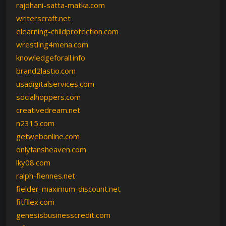
rajdhani-satta-matka.com
writerscraft.net
elearning-childprotection.com
wrestling4mena.com
knowledgeforall.info
brand2lastio.com
usadigitalservices.com
socialhoppers.com
creativedream.net
n2315.com
getwebonline.com
onlyfansheaven.com
lky08.com
ralph-fiennes.net
fielder-maximum-discount.net
fitfllex.com
genesisbusinesscredit.com