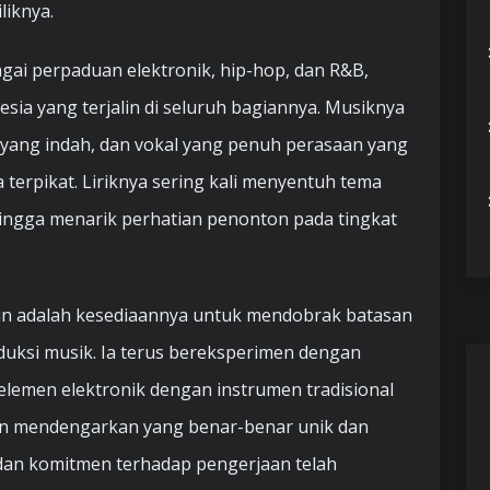
liknya.
ai perpaduan elektronik, hip-hop, dan R&B,
sia yang terjalin di seluruh bagiannya. Musiknya
i yang indah, dan vokal yang penuh perasaan yang
erpikat. Liriknya sering kali menyentuh tema
ehingga menarik perhatian penonton pada tingkat
in adalah kesediaannya untuk mendobrak batasan
oduksi musik. Ia terus bereksperimen dengan
lemen elektronik dengan instrumen tradisional
n mendengarkan yang benar-benar unik dan
 dan komitmen terhadap pengerjaan telah