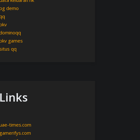
data keluaran hk
pg demo
qq
pkv
dominoqq
pkv games
situs qq
Links
uae-times.com
gamerifys.com