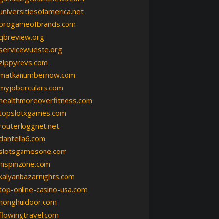
universitiesofamerica.net
progameofbrands.com
qbreview.org
servicewueste.org
zippyrevs.com
matkanumbernow.com
myjobcirculars.com
healthmoreoverfitness.com
topslotxgames.com
routerloggnet.net
dantella6.com
slotsgamesone.com
hispinzone.com
kalyanbazarnights.com
top-online-casino-usa.com
honghuidoor.com
flowingtravel.com