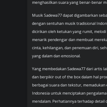
menghasilkan suara yang benar-benar mi
Musik Sadewa77 dapat digambarkan sebag
dengan sentuhan musik tradisional Indone
dicirikan oleh ketukan yang rumit, melod
menarik pendengar dan membuat mereka t
cinta, kehilangan, dan penemuan diri, s
yang dalam dan emosional.
Yang membedakan Sadewa77 dari artis la
dan berpikir out of the box dalam hal pr
berbagai suara dan tekstur, memadukan e
Indonesia untuk menciptakan pengalama
mendalam. Perhatiannya terhadap detail