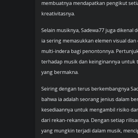
membuatnya mendapatkan pengikut setia
kreativitasnya.
Selain musiknya, Sadewa77 juga dikenal 
ia sering memasukkan elemen visual dan
multi-indera bagi penontonnya. Pertunjuk
terhadap musik dan keinginannya untuk
yang bermakna.
Seiring dengan terus berkembangnya Sade
bahwa ia adalah seorang jenius dalam be
kesediaannya untuk mengambil risiko da
dari rekan-rekannya. Dengan setiap rili
yang mungkin terjadi dalam musik, menci