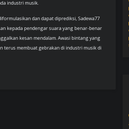
a industri musik.
 diformulasikan dan dapat diprediksi, Sadewa77
kan kepada pendengar suara yang benar-benar
nggalkan kesan mendalam. Awasi bintang yang
an terus membuat gebrakan di industri musik di