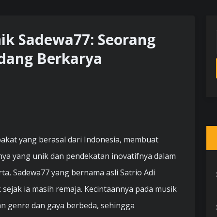
nik Sadewa77: Seorang
edang Berkarya
akat yang berasal dari Indonesia, membuat
nya yang unik dan pendekatan inovatifnya dalam
rta, Sadewa77 yang bernama asli Satrio Adi
sejak ia masih remaja. Kecintaannya pada musik
 genre dan gaya berbeda, sehingga