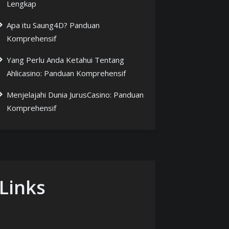
Lengkap
Apa itu Saung4D? Panduan
Komprehensif
Yang Perlu Anda Ketahui Tentang
Ahlicasino: Panduan Komprehensif
Menjelajahi Dunia JurusCasino: Panduan
Komprehensif
Links