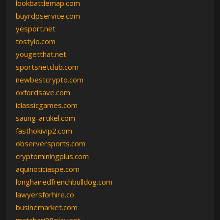
lookbattlemap.com
buyrdpservice.com
yesport.net
tostylo.com
yougetthat.net
sportsnetclub.com
newbestcrypto.com
oxfordsave.com
iclassicgames.com
saung-artikel.com
fasthokivip2.com
observersports.com
cryptominingplus.com
aquinoticiaspe.com
longhairedfrenchbulldog.com
lawyersforhire.co
businemarket.com