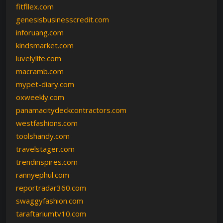
fitfllex.com
genesisbusinesscredit.com
inforuang.com
kindsmarket.com
luvelylife.com
macramb.com
mypet-diary.com
oxweekly.com
panamacitydeckcontractors.com
westfashions.com
toolshandy.com
travelstager.com
trendinspires.com
rannyephul.com
reportradar360.com
swaggyfashion.com
taraftariumtv10.com