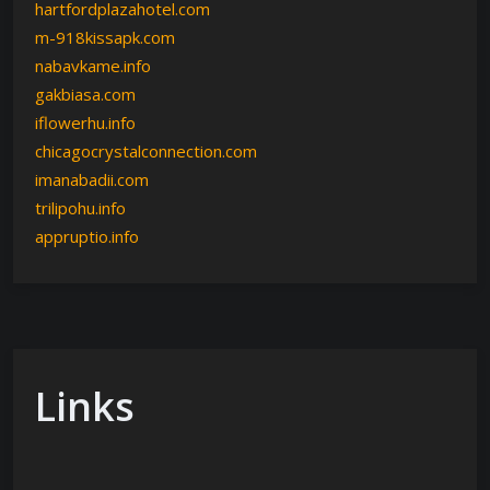
hartfordplazahotel.com
m-918kissapk.com
nabavkame.info
gakbiasa.com
iflowerhu.info
chicagocrystalconnection.com
imanabadii.com
trilipohu.info
appruptio.info
Links