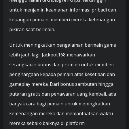
menggunakan teknologi enkripsi tercanggih
untuk menjamin keamanan informasi pribadi dan
keuangan pemain, memberi mereka ketenangan
pikiran saat bermain.
Untuk meningkatkan pengalaman bermain game
lebih jauh lagi, Jackpot168 menawarkan
serangkaian bonus dan promosi untuk memberi
penghargaan kepada pemain atas kesetiaan dan
gameplay mereka. Dari bonus sambutan hingga
putaran gratis dan penawaran uang kembali, ada
banyak cara bagi pemain untuk meningkatkan
kemenangan mereka dan memanfaatkan waktu
mereka sebaik-baiknya di platform.