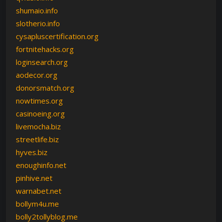
shumaio.info
slotherio.info
cysapluscertification.org
fortnitehacks.org
loginsearch.org
aodecor.org
donorsmatch.org
nowtimes.org
casinoeing.org
livemocha.biz
streetlife.biz
hyves.biz
enoughinfo.net
pinhive.net
warnabet.net
bollym4u.me
bolly2tollyblog.me