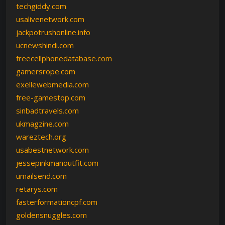
techgiddy.com
usalivenetwork.com
jackpotrushonline.info
ucnewshindi.com
freecellphonedatabase.com
gamersrope.com
exellewebmedia.com
free-gamestop.com
sinbadtravels.com
ukmagzine.com
wareztech.org
usabestnetwork.com
jessepinkmanoutfit.com
umailsend.com
retarys.com
fasterformationcpf.com
goldensnuggles.com