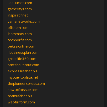
uae-times.com
gamerifys.com
inspiratif.net
vsmsnetworks.com
offthem.com
ibommatv.com
techporfit.com
bekasionline.com
nbusinessplan.com
greenlife360.com
cantshoutitout.com
expressufabet.biz
mypuertoplata.net
thepioneerxpress.com
howtofixissue.com
teamufabet.biz
webfullform.com