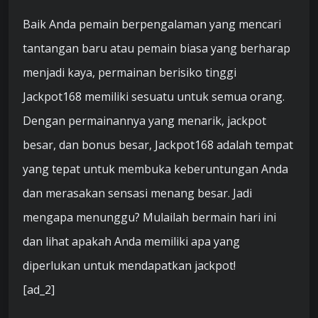
Baik Anda pemain berpengalaman yang mencari
tantangan baru atau pemain biasa yang berharap
menjadi kaya, permainan berisiko tinggi
Jackpot168 memiliki sesuatu untuk semua orang.
Dengan permainannya yang menarik, jackpot
besar, dan bonus besar, Jackpot168 adalah tempat
yang tepat untuk membuka keberuntungan Anda
dan merasakan sensasi menang besar. Jadi
mengapa menunggu? Mulailah bermain hari ini
dan lihat apakah Anda memiliki apa yang
diperlukan untuk mendapatkan jackpot!
[ad_2]