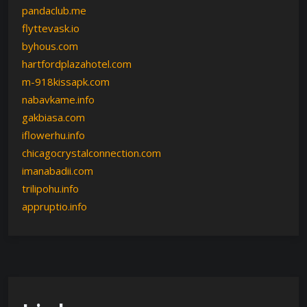
pandaclub.me
flyttevask.io
byhous.com
hartfordplazahotel.com
m-918kissapk.com
nabavkame.info
gakbiasa.com
iflowerhu.info
chicagocrystalconnection.com
imanabadii.com
trilipohu.info
appruptio.info