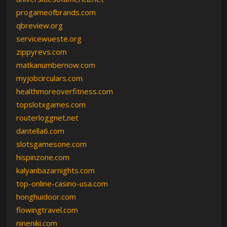
progameofbrands.com
qbreview.org
servicewueste.org
zippyrevs.com
matkanumbernow.com
myjobcirculars.com
healthmoreoverfitness.com
topslotxgames.com
routerloggnet.net
dantella6.com
slotsgamesone.com
hispinzone.com
kalyanbazarnights.com
top-online-casino-usa.com
honghuidoor.com
flowingtravel.com
nineniki.com