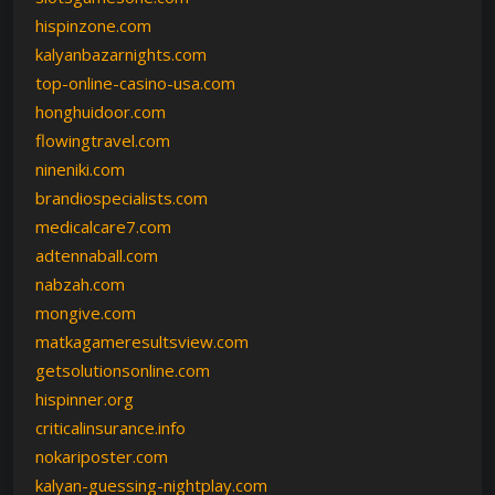
hispinzone.com
kalyanbazarnights.com
top-online-casino-usa.com
honghuidoor.com
flowingtravel.com
nineniki.com
brandiospecialists.com
medicalcare7.com
adtennaball.com
nabzah.com
mongive.com
matkagameresultsview.com
getsolutionsonline.com
hispinner.org
criticalinsurance.info
nokariposter.com
kalyan-guessing-nightplay.com