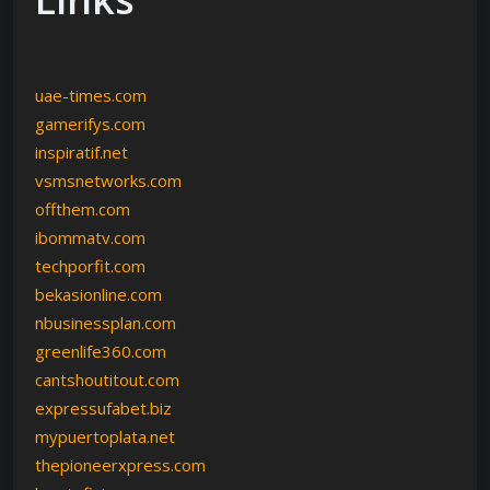
uae-times.com
gamerifys.com
inspiratif.net
vsmsnetworks.com
offthem.com
ibommatv.com
techporfit.com
bekasionline.com
nbusinessplan.com
greenlife360.com
cantshoutitout.com
expressufabet.biz
mypuertoplata.net
thepioneerxpress.com