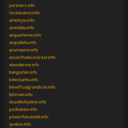
puretecx.info
tecadvance.info
aminityio.info
amiolahu.info
ampacheme.info
ampullahu.info
aromaxme.info
asserthatecontrast.info
atenderme.info
bangumiio.info
bekosunhu.info
beneficialgrandiose.info
blomaio.info
dosellinfoplete.info
podtubeio.info
powerfulvolatile.info
qvidsio.info