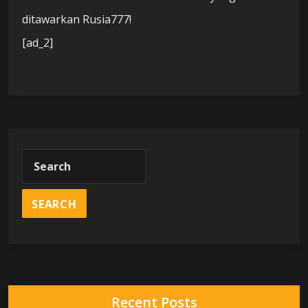
ditawarkan Rusia777!
[ad_2]
Recent Posts