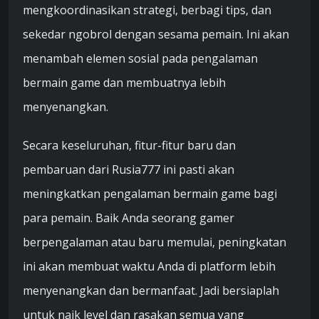
mengkoordinasikan strategi, berbagi tips, dan
sekedar ngobrol dengan sesama pemain. Ini akan
menambah elemen sosial pada pengalaman
bermain game dan membuatnya lebih
menyenangkan.
Secara keseluruhan, fitur-fitur baru dan
pembaruan dari Rusia777 ini pasti akan
meningkatkan pengalaman bermain game bagi
para pemain. Baik Anda seorang gamer
berpengalaman atau baru memulai, peningkatan
ini akan membuat waktu Anda di platform lebih
menyenangkan dan bermanfaat. Jadi bersiaplah
untuk naik level dan rasakan semua yang