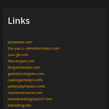
Links
punjwanis.com
the-parcs-clematiscondos.com
jusu-gb.com
thecarepet.com
blogwriterplus.com
guestpostingseo.com
casinogambitpro.info
pokerplaymasters.info
courseoncourse.com
bantinbatdongsan247.com
bahednog.info