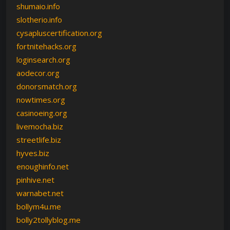
shumaio.info
slotherio.info
cysapluscertification.org
fortnitehacks.org
loginsearch.org
aodecor.org
donorsmatch.org
nowtimes.org
casinoeing.org
livemocha.biz
streetlife.biz
hyves.biz
enoughinfo.net
pinhive.net
warnabet.net
bollym4u.me
bolly2tollyblog.me