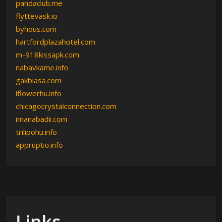
pandaclub.me
flyttevask.io
byhous.com
hartfordplazahotel.com
m-918kissapk.com
nabavkame.info
gakbiasa.com
iflowerhu.info
chicagocrystalconnection.com
imanabadii.com
trilipohu.info
appruptio.info
Links