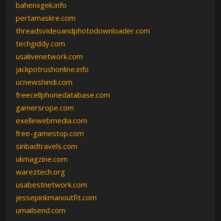
bahenxgek.info
pertamaskre.com
threadsvideoandphotodownloader.com
techgiddy.com
usalivenetwork.com
jackpotrushonline.info
ucnewshindi.com
freecellphonedatabase.com
gamersrope.com
exellewebmedia.com
free-gamestop.com
sinbadtravels.com
ukmagzine.com
wareztech.org
usabestnetwork.com
jessepinkmanoutfit.com
umailsend.com