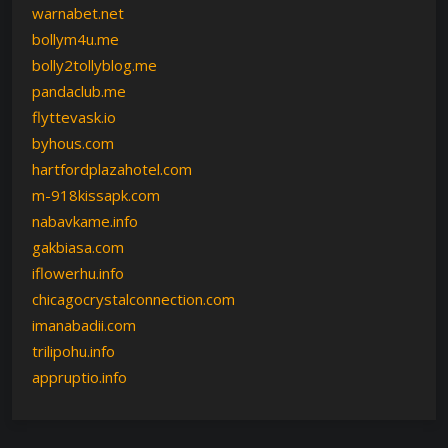
warnabet.net
bollym4u.me
bolly2tollyblog.me
pandaclub.me
flyttevask.io
byhous.com
hartfordplazahotel.com
m-918kissapk.com
nabavkame.info
gakbiasa.com
iflowerhu.info
chicagocrystalconnection.com
imanabadii.com
trilipohu.info
appruptio.info