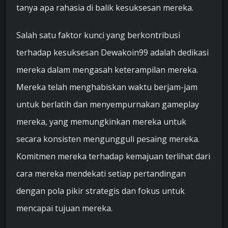
tanya apa rahasia di balik kesuksesan mereka.
Salah satu faktor kunci yang berkontribusi
terhadap kesuksesan Dewakoin99 adalah dedikasi
mereka dalam mengasah keterampilan mereka.
Mereka telah menghabiskan waktu berjam-jam
untuk berlatih dan menyempurnakan gameplay
mereka, yang memungkinkan mereka untuk
secara konsisten mengungguli pesaing mereka.
Komitmen mereka terhadap kemajuan terlihat dari
cara mereka mendekati setiap pertandingan
dengan pola pikir strategis dan fokus untuk
mencapai tujuan mereka.