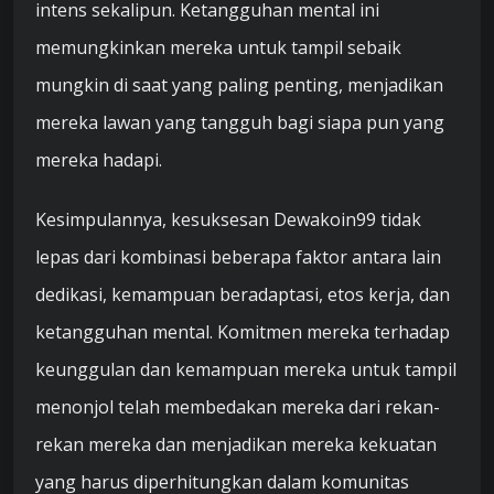
intens sekalipun. Ketangguhan mental ini
memungkinkan mereka untuk tampil sebaik
mungkin di saat yang paling penting, menjadikan
mereka lawan yang tangguh bagi siapa pun yang
mereka hadapi.
Kesimpulannya, kesuksesan Dewakoin99 tidak
lepas dari kombinasi beberapa faktor antara lain
dedikasi, kemampuan beradaptasi, etos kerja, dan
ketangguhan mental. Komitmen mereka terhadap
keunggulan dan kemampuan mereka untuk tampil
menonjol telah membedakan mereka dari rekan-
rekan mereka dan menjadikan mereka kekuatan
yang harus diperhitungkan dalam komunitas