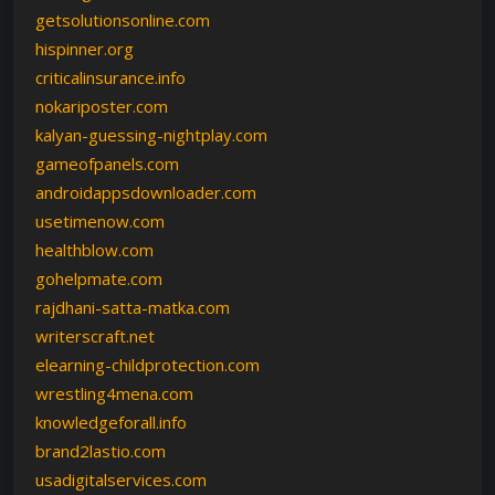
getsolutionsonline.com
hispinner.org
criticalinsurance.info
nokariposter.com
kalyan-guessing-nightplay.com
gameofpanels.com
androidappsdownloader.com
usetimenow.com
healthblow.com
gohelpmate.com
rajdhani-satta-matka.com
writerscraft.net
elearning-childprotection.com
wrestling4mena.com
knowledgeforall.info
brand2lastio.com
usadigitalservices.com