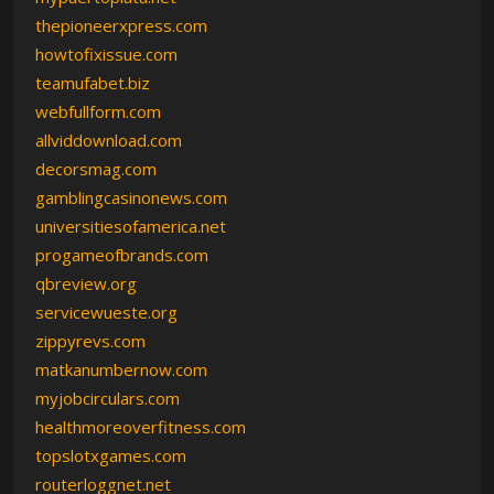
thepioneerxpress.com
howtofixissue.com
teamufabet.biz
webfullform.com
allviddownload.com
decorsmag.com
gamblingcasinonews.com
universitiesofamerica.net
progameofbrands.com
qbreview.org
servicewueste.org
zippyrevs.com
matkanumbernow.com
myjobcirculars.com
healthmoreoverfitness.com
topslotxgames.com
routerloggnet.net