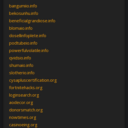
bangumiio.info
bekosunhu.info
beneficialgrandiose.info
blomaio.info
dosellinfoplete.info
podtubeio.info
powerfulvolatile.info
qvidsio.info
shumaio.info
slotherio.info
cysapluscertification.org
fortnitehacks.org
loginsearch.org
aodecor.org
donorsmatch.org
nowtimes.org
casinoeing.org