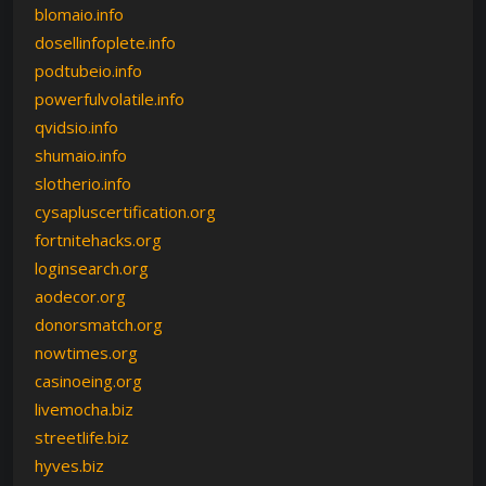
blomaio.info
dosellinfoplete.info
podtubeio.info
powerfulvolatile.info
qvidsio.info
shumaio.info
slotherio.info
cysapluscertification.org
fortnitehacks.org
loginsearch.org
aodecor.org
donorsmatch.org
nowtimes.org
casinoeing.org
livemocha.biz
streetlife.biz
hyves.biz