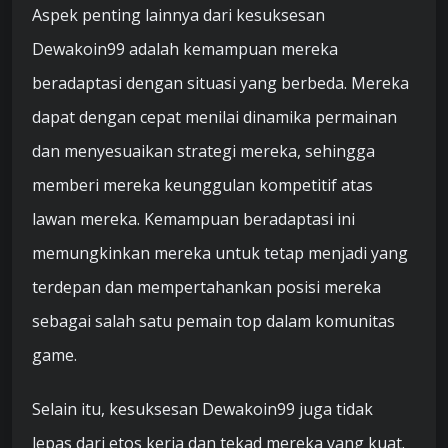
Aspek penting lainnya dari kesuksesan
Dewakoin99 adalah kemampuan mereka
beradaptasi dengan situasi yang berbeda. Mereka
dapat dengan cepat menilai dinamika permainan
dan menyesuaikan strategi mereka, sehingga
memberi mereka keunggulan kompetitif atas
lawan mereka. Kemampuan beradaptasi ini
memungkinkan mereka untuk tetap menjadi yang
terdepan dan mempertahankan posisi mereka
sebagai salah satu pemain top dalam komunitas
game.
Selain itu, kesuksesan Dewakoin99 juga tidak
lepas dari etos kerja dan tekad mereka yang kuat.