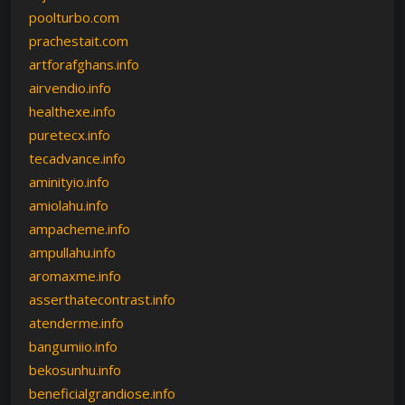
poolturbo.com
prachestait.com
artforafghans.info
airvendio.info
healthexe.info
puretecx.info
tecadvance.info
aminityio.info
amiolahu.info
ampacheme.info
ampullahu.info
aromaxme.info
asserthatecontrast.info
atenderme.info
bangumiio.info
bekosunhu.info
beneficialgrandiose.info