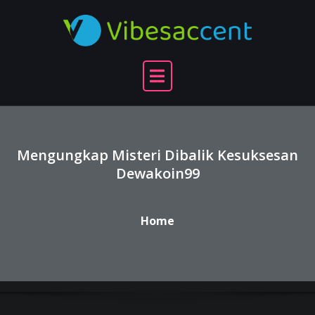
Skip
to
content
Mengungkap Misteri Dibalik Kesuksesan
Dewakoin99
Home