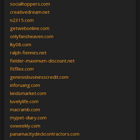
socialhoppers.com
creativedream.net
n2315.com
getwebonline.com
onlyfansheaven.com
lky08.com
ralph-fiennes.net
fielder-maximum-discount.net
fitfllex.com
genesisbusinesscredit.com
inforuang.com
kindsmarket.com
luvelylife.com
macramb.com
mypet-diary.com
oxweekly.com
panamacitydeckcontractors.com