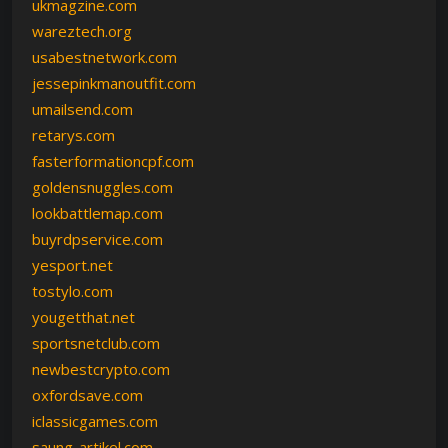
ukmagzine.com
wareztech.org
usabestnetwork.com
jessepinkmanoutfit.com
umailsend.com
retarys.com
fasterformationcpf.com
goldensnuggles.com
lookbattlemap.com
buyrdpservice.com
yesport.net
tostylo.com
yougetthat.net
sportsnetclub.com
newbestcrypto.com
oxfordsave.com
iclassicgames.com
saung-artikel.com