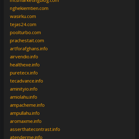
mtsmarketingblog.com
nghekiemtien.com
wasirku.com
tejas24.com
poolturbo.com
prachestait.com
artforafghans.info
airvendio.info
healthexe.info
puretecx.info
tecadvance.info
aminityio.info
amiolahu.info
ampacheme.info
ampullahu.info
aromaxme.info
asserthatecontrast.info
atenderme.info