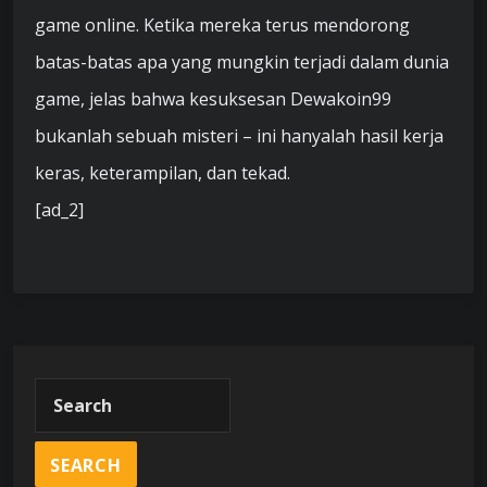
game online. Ketika mereka terus mendorong
batas-batas apa yang mungkin terjadi dalam dunia
game, jelas bahwa kesuksesan Dewakoin99
bukanlah sebuah misteri – ini hanyalah hasil kerja
keras, keterampilan, dan tekad.
[ad_2]