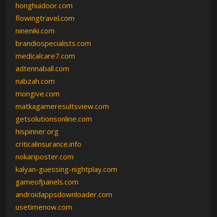
honghuidoor.com
flowingtravel.com
nineniki.com
brandiospecialists.com
medicalcare7.com
adtennaball.com
nabzah.com
mongive.com
matkagameresultsview.com
getsolutionsonline.com
hispinner.org
criticalinsurance.info
nokariposter.com
kalyan-guessing-nightplay.com
gameofpanels.com
androidappsdownloader.com
usetimenow.com