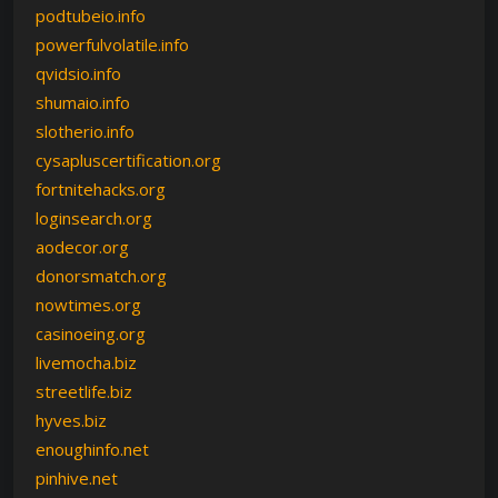
podtubeio.info
powerfulvolatile.info
qvidsio.info
shumaio.info
slotherio.info
cysapluscertification.org
fortnitehacks.org
loginsearch.org
aodecor.org
donorsmatch.org
nowtimes.org
casinoeing.org
livemocha.biz
streetlife.biz
hyves.biz
enoughinfo.net
pinhive.net