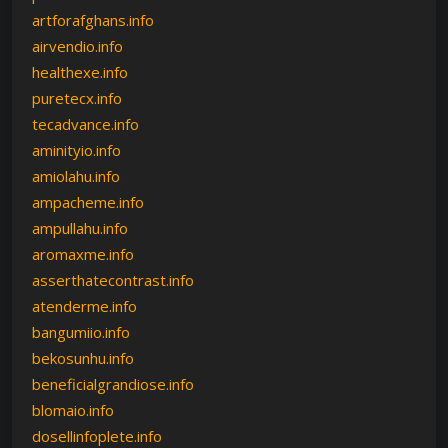
artforafghans.info
airvendio.info
healthexe.info
puretecx.info
tecadvance.info
aminityio.info
amiolahu.info
ampacheme.info
ampullahu.info
aromaxme.info
asserthatecontrast.info
atenderme.info
bangumiio.info
bekosunhu.info
beneficialgrandiose.info
blomaio.info
dosellinfoplete.info