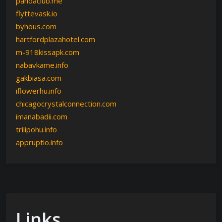
pandaclub.me
flyttevask.io
byhous.com
hartfordplazahotel.com
m-918kissapk.com
nabavkame.info
gakbiasa.com
iflowerhu.info
chicagocrystalconnection.com
imanabadii.com
trilipohu.info
appruptio.info
Links