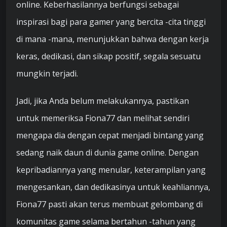
online. Keberhasilannya berfungsi sebagai
inspirasi bagi para gamer yang bercita -cita tinggi
di mana -mana, menunjukkan bahwa dengan kerja
keras, dedikasi, dan sikap positif, segala sesuatu
mungkin terjadi.
Jadi, jika Anda belum melakukannya, pastikan
untuk memeriksa Fiona77 dan melihat sendiri
mengapa dia dengan cepat menjadi bintang yang
sedang naik daun di dunia game online. Dengan
kepribadiannya yang menular, keterampilan yang
mengesankan, dan dedikasinya untuk keahliannya,
Fiona77 pasti akan terus membuat gelombang di
komunitas game selama bertahun -tahun yang