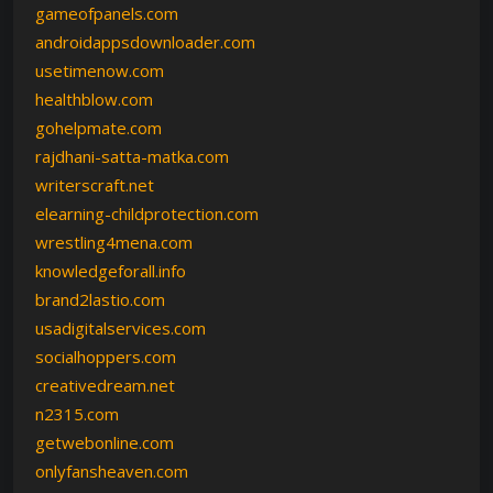
gameofpanels.com
androidappsdownloader.com
usetimenow.com
healthblow.com
gohelpmate.com
rajdhani-satta-matka.com
writerscraft.net
elearning-childprotection.com
wrestling4mena.com
knowledgeforall.info
brand2lastio.com
usadigitalservices.com
socialhoppers.com
creativedream.net
n2315.com
getwebonline.com
onlyfansheaven.com