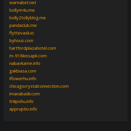
warnabet.net
bollym4u.me
bolly2tollyblog.me
pandaclub.me
flyttevask.io
byhous.com
hartfordplazahotel.com
m-918kissapk.com
nabavkame.info
gakbiasa.com
iflowerhu.info
chicagocrystalconnection.com
imanabadii.com
trilipohu.info
appruptio.info