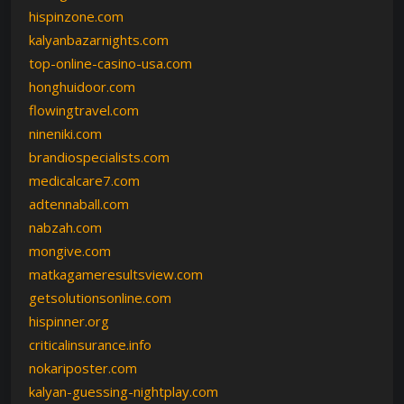
hispinzone.com
kalyanbazarnights.com
top-online-casino-usa.com
honghuidoor.com
flowingtravel.com
nineniki.com
brandiospecialists.com
medicalcare7.com
adtennaball.com
nabzah.com
mongive.com
matkagameresultsview.com
getsolutionsonline.com
hispinner.org
criticalinsurance.info
nokariposter.com
kalyan-guessing-nightplay.com