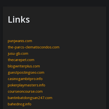
Links
punjwanis.com
the-parcs-clematiscondos.com
jusu-gb.com
thecarepet.com
blogwriterplus.com
guestpostingseo.com
casinogambitpro.info
pokerplaymasters.info
courseoncourse.com
bantinbatdongsan247.com
bahednog.info