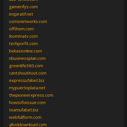
gamerifys.com
inspiratif.net
vsmsnetworks.com
offthem.com
ibommatv.com
techporfit.com
bekasionline.com
nbusinessplan.com
greenlife360.com
cantshoutitout.com
expressufabet.biz
mypuertoplata.net
thepioneerxpress.com
howtofixissue.com
teamufabet.biz
webfullform.com
allviddownload.com