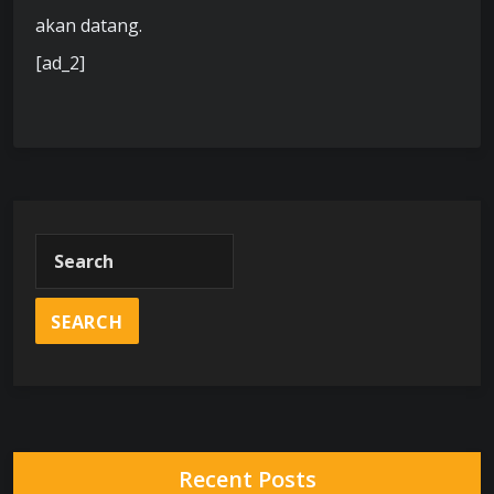
akan datang.
[ad_2]
Recent Posts