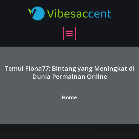
Skip
to
content
Temui Fiona77: Bintang yang Meningkat di
Dunia Permainan Online
Home