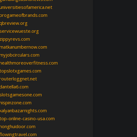
universitiesofamerica.net
progameofbrands.com
qbreview.org
servicewueste.org
zippyrevs.com
matkanumbernow.com
myjobcirculars.com
healthmoreoverfitness.com
topslotxgames.com
routerloggnet.net
dantella6.com
slotsgamesone.com
hispinzone.com
kalyanbazarnights.com
top-online-casino-usa.com
honghuidoor.com
flowingtravel.com