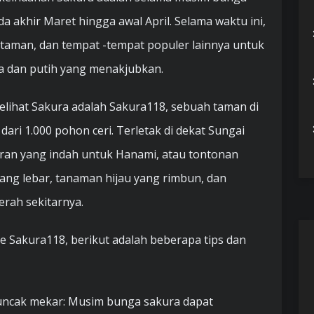
a akhir Maret hingga awal April. Selama waktu ini,
taman, dan tempat -tempat populer lainnya untuk
 dan putih yang menakjubkan.
melihat Sakura adalah Sakura118, sebuah taman di
ri 1.000 pohon ceri. Terletak di dekat Sungai
an yang indah untuk Hanami, atau tontonan
yang lebar, tanaman hijau yang rimbun, dan
rah sekitarnya.
Sakura118, berikut adalah beberapa tips dan
uncak mekar: Musim bunga sakura dapat