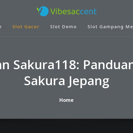
e
Slot Gacor
Slot Demo
Slot Gampang M
han Sakura118: Pandua
Sakura Jepang
Home