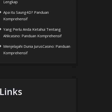
Lengkap
Apa itu Saung4D? Panduan
Komprehensif
Yang Perlu Anda Ketahui Tentang
Ahlicasino: Panduan Komprehensif
Menjelajahi Dunia JurusCasino: Panduan
Komprehensif
Links