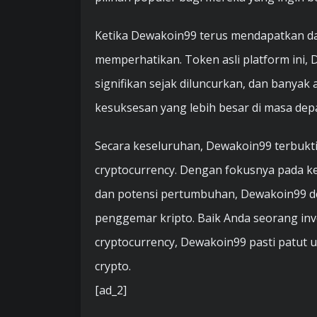
Ketika Dewakoin99 terus mendapatkan daya
memperhatikan. Token asli platform ini,
signifikan sejak diluncurkan, dan banyak 
kesuksesan yang lebih besar di masa dep
Secara keseluruhan, Dewakoin99 terbukti
cryptocurrency. Dengan fokusnya pada k
dan potensi pertumbuhan, Dewakoin99 de
penggemar kripto. Baik Anda seorang in
cryptocurrency, Dewakoin99 pasti patut 
crypto.
[ad_2]