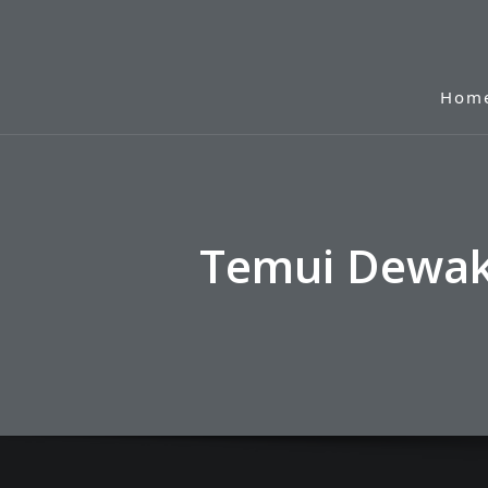
Skip
to
content
Hom
P
r
i
m
a
Temui Dewako
r
y
M
e
n
u