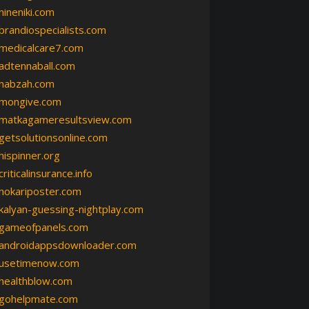
nineniki.com
brandiospecialists.com
medicalcare7.com
adtennaball.com
nabzah.com
mongive.com
matkagameresultsview.com
getsolutionsonline.com
hispinner.org
criticalinsurance.info
nokariposter.com
kalyan-guessing-nightplay.com
gameofpanels.com
androidappsdownloader.com
usetimenow.com
healthblow.com
gohelpmate.com