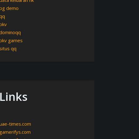
data keluaran hk
pg demo
qq
pkv
dominoqq
pkv games
situs qq
Links
uae-times.com
gamerifys.com