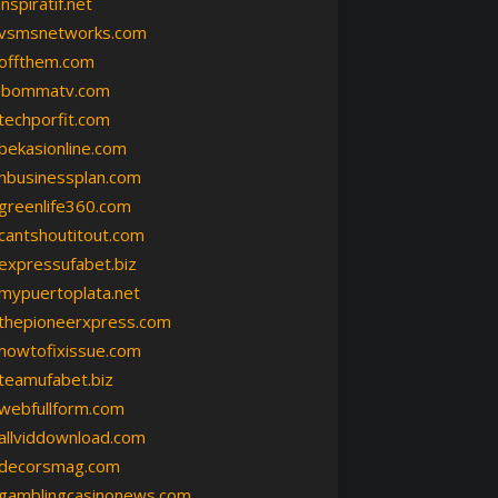
inspiratif.net
vsmsnetworks.com
offthem.com
ibommatv.com
techporfit.com
bekasionline.com
nbusinessplan.com
greenlife360.com
cantshoutitout.com
expressufabet.biz
mypuertoplata.net
thepioneerxpress.com
howtofixissue.com
teamufabet.biz
webfullform.com
allviddownload.com
decorsmag.com
gamblingcasinonews.com