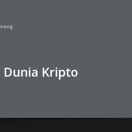
enang
 Dunia Kripto