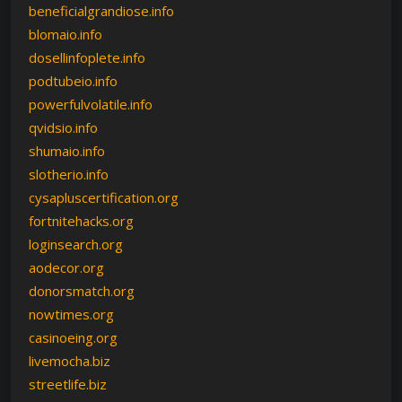
beneficialgrandiose.info
blomaio.info
dosellinfoplete.info
podtubeio.info
powerfulvolatile.info
qvidsio.info
shumaio.info
slotherio.info
cysapluscertification.org
fortnitehacks.org
loginsearch.org
aodecor.org
donorsmatch.org
nowtimes.org
casinoeing.org
livemocha.biz
streetlife.biz