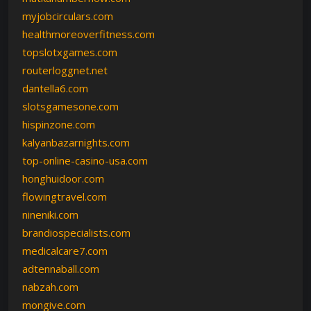
myjobcirculars.com
healthmoreoverfitness.com
topslotxgames.com
routerloggnet.net
dantella6.com
slotsgamesone.com
hispinzone.com
kalyanbazarnights.com
top-online-casino-usa.com
honghuidoor.com
flowingtravel.com
nineniki.com
brandiospecialists.com
medicalcare7.com
adtennaball.com
nabzah.com
mongive.com