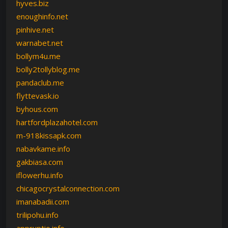
hyves.biz
enoughinfo.net
pinhive.net
warnabet.net
bollym4u.me
bolly2tollyblog.me
pandaclub.me
flyttevask.io
byhous.com
hartfordplazahotel.com
m-918kissapk.com
nabavkame.info
gakbiasa.com
iflowerhu.info
chicagocrystalconnection.com
imanabadii.com
trilipohu.info