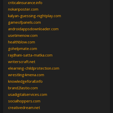
criticalinsurance.info
nokariposter.com
kalyan-guessing-nightplay.com
gameofpanels.com
androidappsdownloader.com
usetimenow.com
healthblow.com
gohelpmate.com
rajdhani-satta-matka.com
writerscraft.net
elearning-childprotection.com
wrestling4mena.com
knowledgeforall.info
brand2lastio.com
usadigitalservices.com
socialhoppers.com
creativedream.net