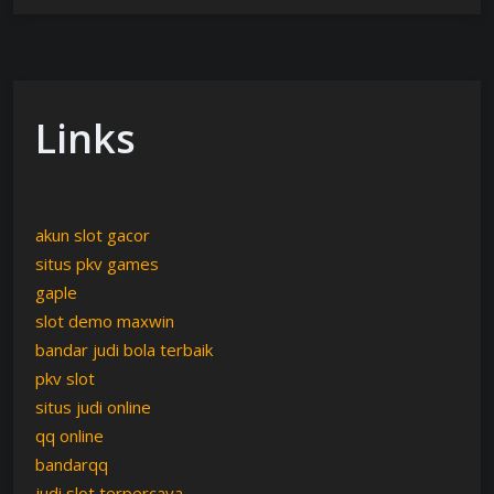
Links
akun slot gacor
situs pkv games
gaple
slot demo maxwin
bandar judi bola terbaik
pkv slot
situs judi online
qq online
bandarqq
judi slot terpercaya