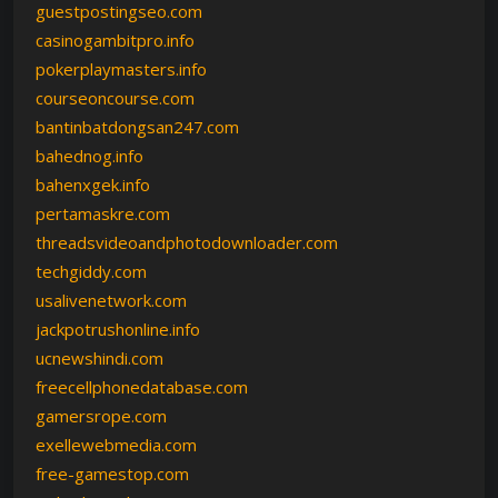
guestpostingseo.com
casinogambitpro.info
pokerplaymasters.info
courseoncourse.com
bantinbatdongsan247.com
bahednog.info
bahenxgek.info
pertamaskre.com
threadsvideoandphotodownloader.com
techgiddy.com
usalivenetwork.com
jackpotrushonline.info
ucnewshindi.com
freecellphonedatabase.com
gamersrope.com
exellewebmedia.com
free-gamestop.com