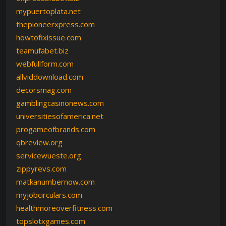
mypuertoplata.net
thepioneerxpress.com
howtofixissue.com
teamufabet.biz
webfullform.com
allviddownload.com
decorsmag.com
gamblingcasinonews.com
universitiesofamerica.net
progameofbrands.com
qbreview.org
servicewueste.org
zippyrevs.com
matkanumbernow.com
myjobcirculars.com
healthmoreoverfitness.com
topslotxgames.com