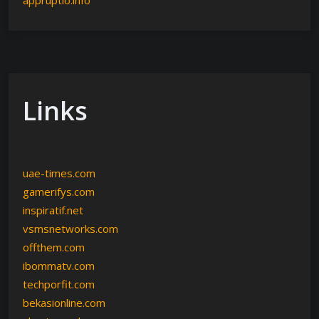
appruptio.info
Links
uae-times.com
gamerifys.com
inspiratif.net
vsmsnetworks.com
offthem.com
ibommatv.com
techporfit.com
bekasionline.com