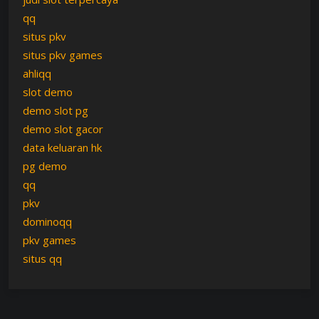
qq
situs pkv
situs pkv games
ahliqq
slot demo
demo slot pg
demo slot gacor
data keluaran hk
pg demo
qq
pkv
dominoqq
pkv games
situs qq