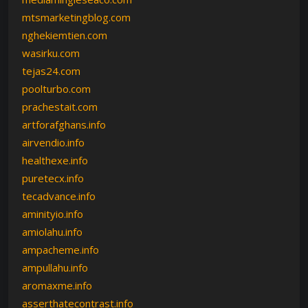
mtsmarketingblog.com
nghekiemtien.com
wasirku.com
tejas24.com
poolturbo.com
prachestait.com
artforafghans.info
airvendio.info
healthexe.info
puretecx.info
tecadvance.info
aminityio.info
amiolahu.info
ampacheme.info
ampullahu.info
aromaxme.info
asserthatecontrast.info