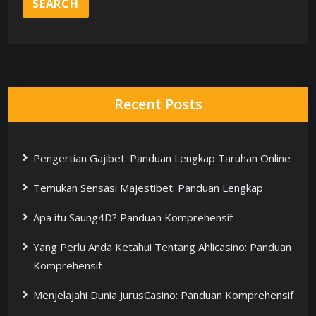
Recent Posts
Pengertian Gajibet: Panduan Lengkap Taruhan Online
Temukan Sensasi Majestibet: Panduan Lengkap
Apa itu Saung4D? Panduan Komprehensif
Yang Perlu Anda Ketahui Tentang Ahlicasino: Panduan
Komprehensif
Menjelajahi Dunia JurusCasino: Panduan Komprehensif