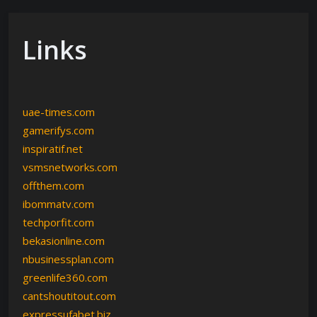
Links
uae-times.com
gamerifys.com
inspiratif.net
vsmsnetworks.com
offthem.com
ibommatv.com
techporfit.com
bekasionline.com
nbusinessplan.com
greenlife360.com
cantshoutitout.com
expressufabet.biz