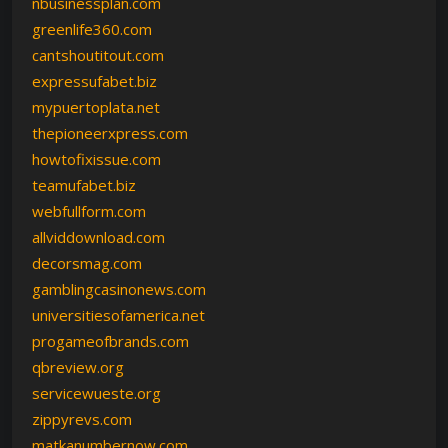
nbusinessplan.com
greenlife360.com
cantshoutitout.com
expressufabet.biz
mypuertoplata.net
thepioneerxpress.com
howtofixissue.com
teamufabet.biz
webfullform.com
allviddownload.com
decorsmag.com
gamblingcasinonews.com
universitiesofamerica.net
progameofbrands.com
qbreview.org
servicewueste.org
zippyrevs.com
matkanumbernow.com