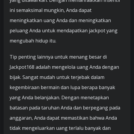
yang ditawarkan. Dengan memanfaatkan insentif
ini semaksimal mungkin, Anda dapat
meningkatkan uang Anda dan meningkatkan
peluang Anda untuk mendapatkan jackpot yang
mengubah hidup itu.
Tip penting lainnya untuk menang besar di
Jackpot168 adalah mengelola uang Anda dengan
bijak. Sangat mudah untuk terjebak dalam
kegembiraan bermain dan lupa berapa banyak
yang Anda belanjakan. Dengan menetapkan
batasan pada taruhan Anda dan berpegang pada
anggaran, Anda dapat memastikan bahwa Anda
tidak mengeluarkan uang terlalu banyak dan