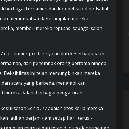
di berbagai turnamen dan kompetisi online. Bakat
ih dan meningkatkan keterampilan mereka
reka, memberi mereka reputasi sebagai salah
7 dari gamer pro lainnya adalah keserbagunaan
permainan, dari penembak orang pertama hingga
. Fleksibilitas ini telah memungkinkan mereka
 dan acara yang berbeda, menampilkan
i mereka dalam berbagai pengaturan.
a kesuksesan Senja777 adalah etos kerja mereka
n latihan berjam -jam setiap hari, terus -
erampilan mereka dan tetap di puncak permainan