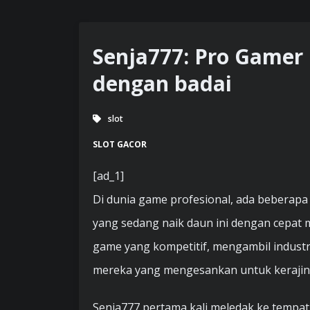
Senja777: Pro Gamer 
dengan badai
slot
SLOT GACOR
[ad_1]
Di dunia game profesional, ada beberap
yang sedang naik daun ini dengan cepat 
game yang kompetitif, mengambil industr
mereka yang mengesankan untuk kerajin
Senja777 pertama kali meledak ke tempat