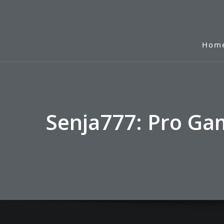
Skip
to
content
Hom
P
r
i
m
a
Senja777: Pro Ga
r
y
M
e
n
u