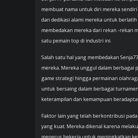
membuat nama untuk diri mereka sendiri 
dan dedikasi alami mereka untuk berlat
membedakan mereka dari rekan -rekan me
satu pemain top di industri ini.
Salah satu hal yang membedakan Senja77
mereka. Mereka unggul dalam berbagai 
game strategi hingga permainan olahraga
untuk bersaing dalam berbagai turnamen
keterampilan dan kemampuan beradaptas
Faktor lain yang telah berkontribusi pad
yang kuat. Mereka dikenal karena melakuka
menerus bekerja untuk meningkatkan ket