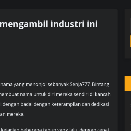
mengambil industri ini
a nama yang menonjol sebanyak Senja777. Bintang
membuat nama untuk diri mereka sendiri di kancah
i dengan badai dengan keterampilan dan dedikasi
an mereka.
 kejadian beberapa tahun yang lalu, dengan cepat