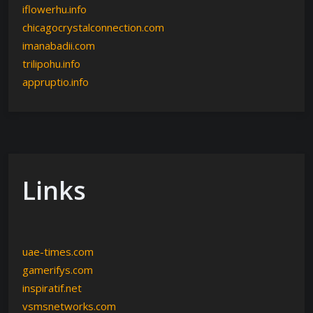
iflowerhu.info
chicagocrystalconnection.com
imanabadii.com
trilipohu.info
appruptio.info
Links
uae-times.com
gamerifys.com
inspiratif.net
vsmsnetworks.com