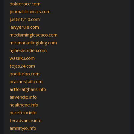
dokteroce.com
journal-francais.com
justintv10.com
lawyerule.com
mediamingleseaco.com
mtsmarketingblog.com
nghekiemtien.com
wasirku.com
tejas24.com
poolturbo.com
prachestait.com
artforafghans.info
airvendio.info
healthexe.info
puretecx.info
tecadvance.info
aminityio.info