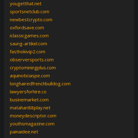
yougetthat.net
sportsnetclub.com
newbestcrypto.com
oxfordsave.com
iclassicgames.com
saung-artikel.com
fasthokivip2.com
observersports.com
cryptominingplus.com
aquinoticiaspe.com
longhairedfrenchbulldog.com
lawyersforhire.co
businemarket.com
matahari88play.net
moneydescriptor.com
youthsmagazine.com
painaidee.net