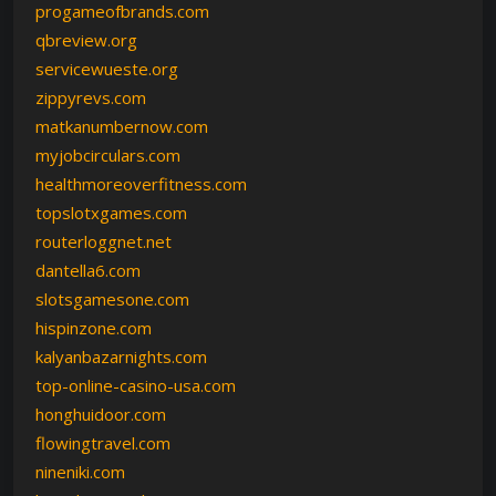
progameofbrands.com
qbreview.org
servicewueste.org
zippyrevs.com
matkanumbernow.com
myjobcirculars.com
healthmoreoverfitness.com
topslotxgames.com
routerloggnet.net
dantella6.com
slotsgamesone.com
hispinzone.com
kalyanbazarnights.com
top-online-casino-usa.com
honghuidoor.com
flowingtravel.com
nineniki.com