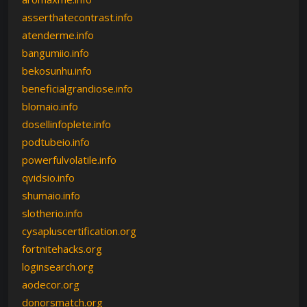
asserthatecontrast.info
atenderme.info
bangumiio.info
bekosunhu.info
beneficialgrandiose.info
blomaio.info
dosellinfoplete.info
podtubeio.info
powerfulvolatile.info
qvidsio.info
shumaio.info
slotherio.info
cysapluscertification.org
fortnitehacks.org
loginsearch.org
aodecor.org
donorsmatch.org