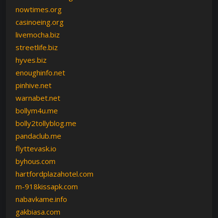
nowtimes.org
casinoeing.org
livemocha.biz
streetlife.biz
hyves.biz
enoughinfo.net
pinhive.net
warnabet.net
bollym4u.me
bolly2tollyblog.me
pandaclub.me
flyttevask.io
byhous.com
hartfordplazahotel.com
m-918kissapk.com
nabavkame.info
gakbiasa.com