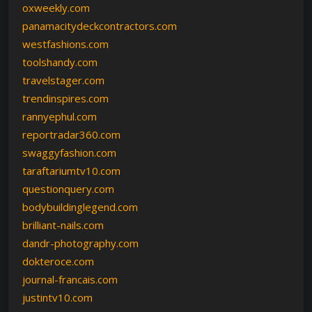
oxweekly.com
panamacitydeckcontractors.com
westfashions.com
toolshandy.com
travelstager.com
trendinspires.com
rannyephul.com
reportradar360.com
swaggyfashion.com
taraftariumtv10.com
questionquery.com
bodybuildinglegend.com
brilliant-nails.com
dandr-photography.com
dokteroce.com
journal-francais.com
justintv10.com