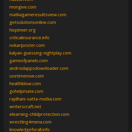
mongive.com
matkagameresultsview.com
getsolutionsonline.com
hispinner.org
criticalinsurance.info
nokariposter.com
kalyan-guessing-nightplay.com
gameofpanels.com
androidappsdownloader.com
usetimenow.com
healthblow.com
gohelpmate.com
rajdhani-satta-matka.com
writerscraft.net
elearning-childprotection.com
wrestling4mena.com
knowledgeforall.info