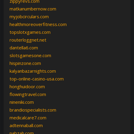
zippyrevs.com
matkanumbernow.com
myjobcirculars.com
healthmoreoverfitness.com
topslotxgames.com
routerloggnet.net
dantella6.com
slotsgamesone.com
hispinzone.com
kalyanbazarnights.com
top-online-casino-usa.com
honghuidoor.com
flowingtravel.com
nineniki.com
brandiospecialists.com
medicalcare7.com
adtennaball.com
nabzah.com