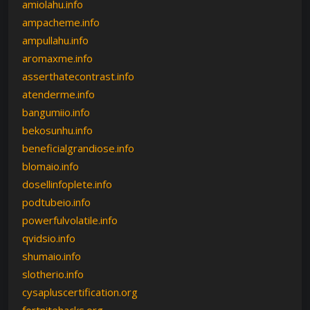
amiolahu.info
ampacheme.info
ampullahu.info
aromaxme.info
asserthatecontrast.info
atenderme.info
bangumiio.info
bekosunhu.info
beneficialgrandiose.info
blomaio.info
dosellinfoplete.info
podtubeio.info
powerfulvolatile.info
qvidsio.info
shumaio.info
slotherio.info
cysapluscertification.org