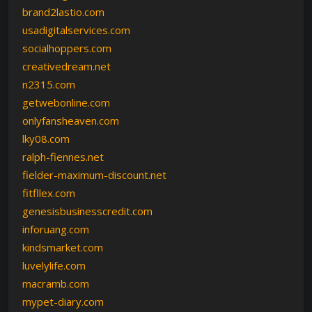
brand2lastio.com
usadigitalservices.com
socialhoppers.com
creativedream.net
n2315.com
getwebonline.com
onlyfansheaven.com
lky08.com
ralph-fiennes.net
fielder-maximum-discount.net
fitfllex.com
genesisbusinesscredit.com
inforuang.com
kindsmarket.com
luvelylife.com
macramb.com
mypet-diary.com