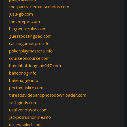
the-parcs-clematiscondos.com
jusu-gb.com
thecarepet.com
blogwriterplus.com
guestpostingseo.com
casinogambitpro.info
pokerplaymasters.info
courseoncourse.com
bantinbatdongsan247.com
bahednog.info
bahenxgek.info
pertamaskre.com
threadsvideoandphotodownloader.com
techgiddy.com
usalivenetwork.com
jackpotrushonline.info
ucnewshindi.com