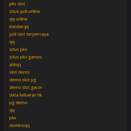
pkv slot
situs judi online
qq online
bandarqq
judi slot terpercaya
qq
situs pkv
situs pkv games
ahliqq
slot demo
demo slot pg
demo slot gacor
data keluaran hk
pg demo
qq
pkv
dominoqq