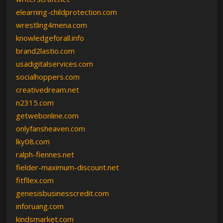
elearning-childprotection.com
wrestling4mena.com
knowledgeforall.info
brand2lastio.com
usadigitalservices.com
socialhoppers.com
creativedream.net
n2315.com
getwebonline.com
onlyfansheaven.com
lky08.com
ralph-fiennes.net
fielder-maximum-discount.net
fitfllex.com
genesisbusinesscredit.com
inforuang.com
kindsmarket.com