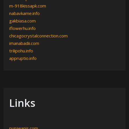
m-918kissapk.com
nabavkame.info
gakbiasa.com
iflowerhu.info
chicagocrystalconnection.com
imanabadii.com
trilipohu.info
appruptio.info
Links
punjwanis.com