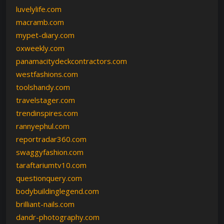
luvelylife.com
macramb.com
mypet-diary.com
oxweekly.com
panamacitydeckcontractors.com
westfashions.com
toolshandy.com
travelstager.com
trendinspires.com
rannyephul.com
reportradar360.com
swaggyfashion.com
taraftariumtv10.com
questionquery.com
bodybuildinglegend.com
brilliant-nails.com
dandr-photography.com