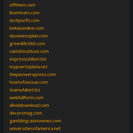
offthem.com
ibommatv.com
techporfit.com
bekasionline.com
nbusinessplan.com
greenlife360.com
cantshoutitout.com
expressufabet.biz
mypuertoplata.net
thepioneerxpress.com
howtofixissue.com
teamufabet.biz
webfullform.com
allviddownload.com
decorsmag.com
gamblingcasinonews.com
universitiesofamerica.net