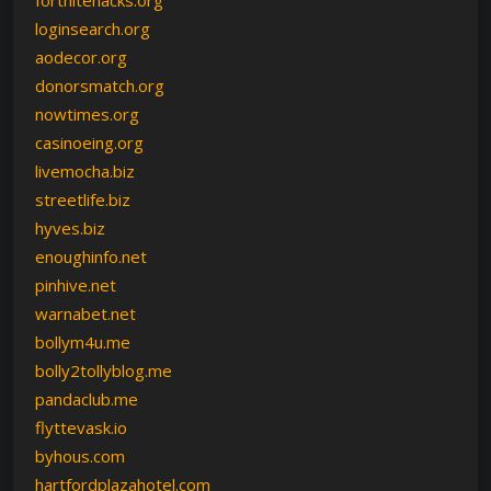
fortnitehacks.org
loginsearch.org
aodecor.org
donorsmatch.org
nowtimes.org
casinoeing.org
livemocha.biz
streetlife.biz
hyves.biz
enoughinfo.net
pinhive.net
warnabet.net
bollym4u.me
bolly2tollyblog.me
pandaclub.me
flyttevask.io
byhous.com
hartfordplazahotel.com