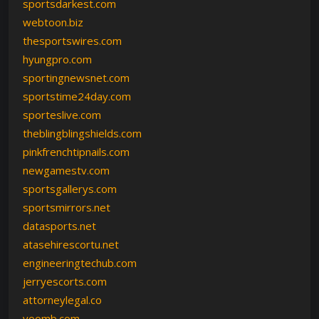
sportsdarkest.com
webtoon.biz
thesportswires.com
hyungpro.com
sportingnewsnet.com
sportstime24day.com
sporteslive.com
theblingblingshields.com
pinkfrenchtipnails.com
newgamestv.com
sportsgallerys.com
sportsmirrors.net
datasports.net
atasehirescortu.net
engineeringtechub.com
jerryescorts.com
attorneylegal.co
voomb.com