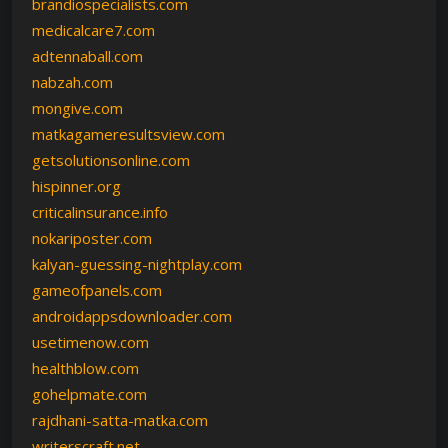
brandiospecialists.com
medicalcare7.com
adtennaball.com
nabzah.com
mongive.com
matkagameresultsview.com
getsolutionsonline.com
hispinner.org
criticalinsurance.info
nokariposter.com
kalyan-guessing-nightplay.com
gameofpanels.com
androidappsdownloader.com
usetimenow.com
healthblow.com
gohelpmate.com
rajdhani-satta-matka.com
writerscraft.net