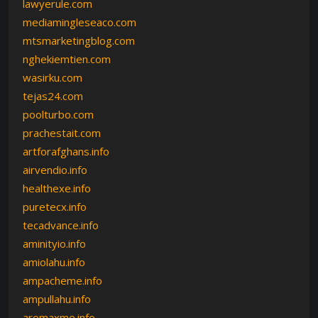
lawyerule.com
mediamingleseaco.com
mtsmarketingblog.com
nghekiemtien.com
wasirku.com
tejas24.com
poolturbo.com
prachestait.com
artforafghans.info
airvendio.info
healthexe.info
puretecx.info
tecadvance.info
aminityio.info
amiolahu.info
ampacheme.info
ampullahu.info
aromaxme.info