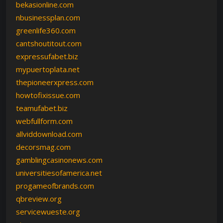
bekasionline.com
nbusinessplan.com
greenlife360.com
cantshoutitout.com
expressufabet.biz
mypuertoplata.net
thepioneerxpress.com
howtofixissue.com
teamufabet.biz
webfullform.com
allviddownload.com
decorsmag.com
gamblingcasinonews.com
universitiesofamerica.net
progameofbrands.com
qbreview.org
servicewueste.org