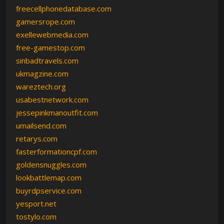
freecellphonedatabase.com
gamersrope.com
exellewebmedia.com
free-gamestop.com
sinbadtravels.com
ukmagzine.com
wareztech.org
usabestnetwork.com
jessepinkmanoutfit.com
umailsend.com
retarys.com
fasterformationcpf.com
goldensnuggles.com
lookbattlemap.com
buyrdpservice.com
yesport.net
tostylo.com