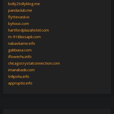
bolly2tollyblog.me
pandaclub.me
flyttevask.io
byhous.com
hartfordplazahotel.com
m-918kissapk.com
nabavkame.info
gakbiasa.com
iflowerhu.info
chicagocrystalconnection.com
imanabadii.com
trilipohu.info
appruptio.info