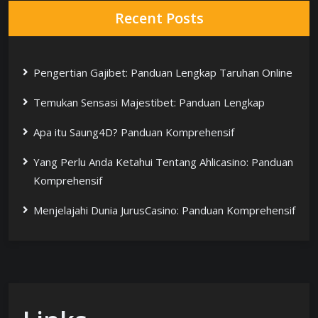
Recent Posts
Pengertian Gajibet: Panduan Lengkap Taruhan Online
Temukan Sensasi Majestibet: Panduan Lengkap
Apa itu Saung4D? Panduan Komprehensif
Yang Perlu Anda Ketahui Tentang Ahlicasino: Panduan
Komprehensif
Menjelajahi Dunia JurusCasino: Panduan Komprehensif