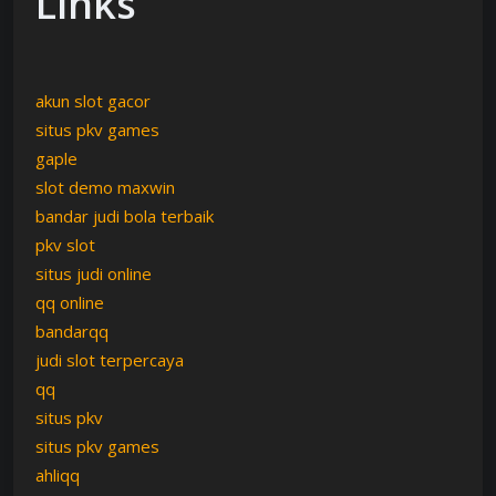
Links
akun slot gacor
situs pkv games
gaple
slot demo maxwin
bandar judi bola terbaik
pkv slot
situs judi online
qq online
bandarqq
judi slot terpercaya
qq
situs pkv
situs pkv games
ahliqq