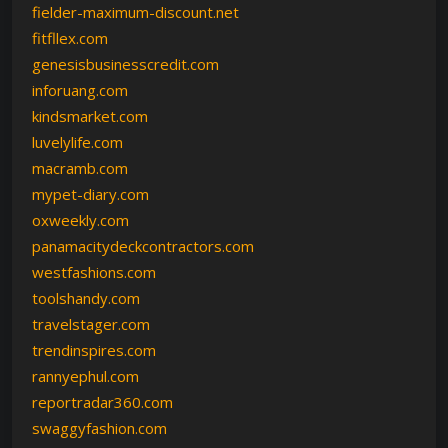
fielder-maximum-discount.net
fitfllex.com
genesisbusinesscredit.com
inforuang.com
kindsmarket.com
luvelylife.com
macramb.com
mypet-diary.com
oxweekly.com
panamacitydeckcontractors.com
westfashions.com
toolshandy.com
travelstager.com
trendinspires.com
rannyephul.com
reportradar360.com
swaggyfashion.com