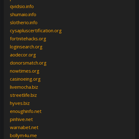
qvidsio.info
shumaio.info
slotherio.info
cysapluscertification.org
fortnitehacks.org
loginsearch.org
aodecor.org
donorsmatch.org
nowtimes.org
casinoeing.org
livemocha.biz
streetlife.biz
hyves.biz
enoughinfo.net
pinhive.net
warnabet.net
bollym4u.me