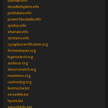
blomaio.info
dosellinfoplete.info
podtubeio.info
powerfulvolatile.info
qvidsio.info
shumaio.info
slotherio.info
cysapluscertification.org
fortnitehacks.org
loginsearch.org
aodecor.org
donorsmatch.org
nowtimes.org
casinoeing.org
livemocha.biz
streetlife.biz
hyves.biz
enoughinfo.net