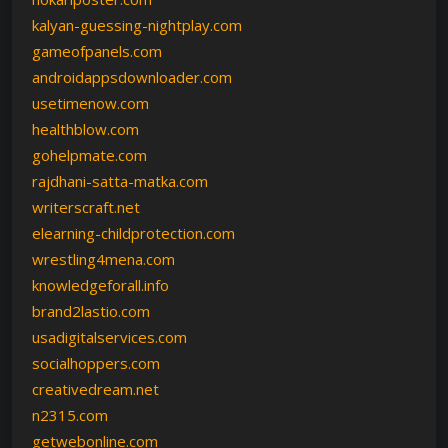
kalyan-guessing-nightplay.com
gameofpanels.com
androidappsdownloader.com
usetimenow.com
healthblow.com
gohelpmate.com
rajdhani-satta-matka.com
writerscraft.net
elearning-childprotection.com
wrestling4mena.com
knowledgeforall.info
brand2lastio.com
usadigitalservices.com
socialhoppers.com
creativedream.net
n2315.com
getwebonline.com