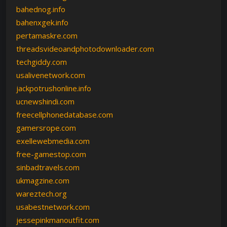
bahednog.info
bahenxgek.info
pertamaskre.com
threadsvideoandphotodownloader.com
techgiddy.com
usalivenetwork.com
jackpotrushonline.info
ucnewshindi.com
freecellphonedatabase.com
gamersrope.com
exellewebmedia.com
free-gamestop.com
sinbadtravels.com
ukmagzine.com
wareztech.org
usabestnetwork.com
jessepinkmanoutfit.com