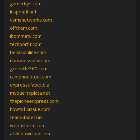
gamerifys.com
inspiratif.net
vsmsnetworks.com
offthem.com
ibommatv.com
techporfit.com
bekasionline.com
nbusinessplan.com
greenlife360.com
cantshoutitout.com
expressufabet.biz
mypuertoplata.net
thepioneerxpress.com
howtofixissue.com
teamufabet.biz
webfullform.com
allviddownload.com