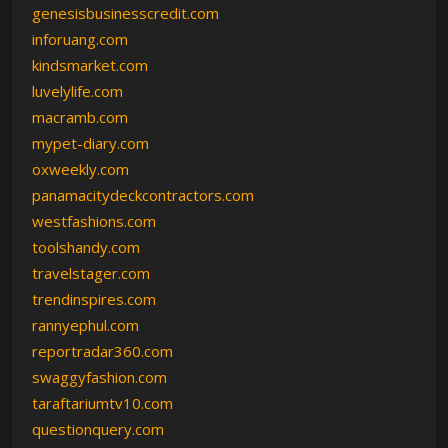
genesisbusinesscredit.com
inforuang.com
kindsmarket.com
luvelylife.com
macramb.com
mypet-diary.com
oxweekly.com
panamacitydeckcontractors.com
westfashions.com
toolshandy.com
travelstager.com
trendinspires.com
rannyephul.com
reportradar360.com
swaggyfashion.com
taraftariumtv10.com
questionquery.com