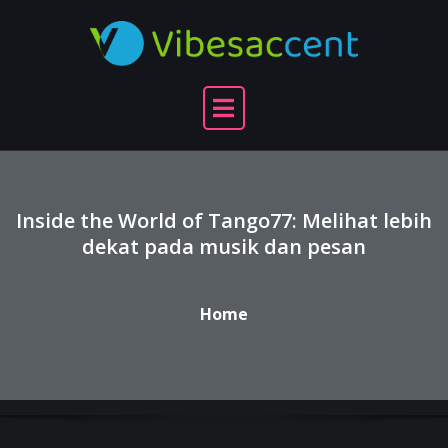
Skip
to
content
Inside the World of Tango77: Melihat lebih
dekat pada musik dan pesan
Home