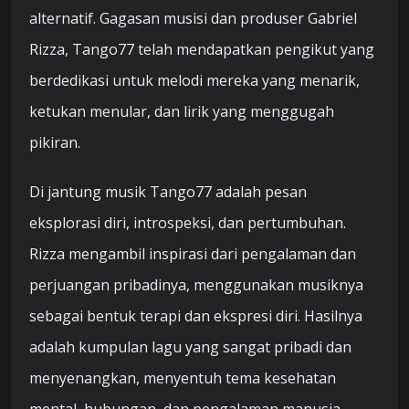
alternatif. Gagasan musisi dan produser Gabriel
Rizza, Tango77 telah mendapatkan pengikut yang
berdedikasi untuk melodi mereka yang menarik,
ketukan menular, dan lirik yang menggugah
pikiran.
Di jantung musik Tango77 adalah pesan
eksplorasi diri, introspeksi, dan pertumbuhan.
Rizza mengambil inspirasi dari pengalaman dan
perjuangan pribadinya, menggunakan musiknya
sebagai bentuk terapi dan ekspresi diri. Hasilnya
adalah kumpulan lagu yang sangat pribadi dan
menyenangkan, menyentuh tema kesehatan