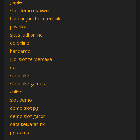
gaple
slot demo maxwin
bandar judi bola terbaik
pkv slot
situs judi online
qq online
bandarqq
judi slot terpercaya
qq
situs pkv
situs pkv games
ahliqq
slot demo
demo slot pg
demo slot gacor
data keluaran hk
pg demo