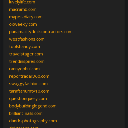
luvelylife.com
macramb.com
mypet-diary.com
oxweekly.com
panamacitydeckcontractors.com
westfashions.com
toolshandy.com
travelstager.com
trendinspires.com
rannyephul.com
reportradar360.com
swaggyfashion.com
taraftariumtv10.com
questionquery.com
bodybuildinglegend.com
brilliant-nails.com
dandr-photography.com