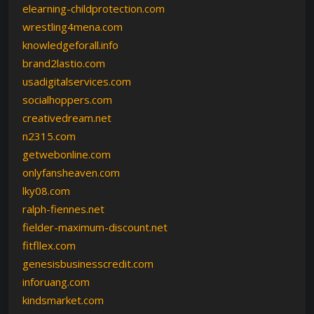
elearning-childprotection.com
wrestling4mena.com
knowledgeforall.info
brand2lastio.com
usadigitalservices.com
socialhoppers.com
creativedream.net
n2315.com
getwebonline.com
onlyfansheaven.com
lky08.com
ralph-fiennes.net
fielder-maximum-discount.net
fitfllex.com
genesisbusinesscredit.com
inforuang.com
kindsmarket.com