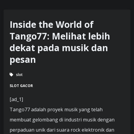
Inside the World of
Tango77: Melihat lebih
dekat pada musik dan
pesan
slot
SLOT GACOR
[ad_1]
Tango77 adalah proyek musik yang telah
membuat gelombang di industri musik dengan
perpaduan unik dari suara rock elektronik dan