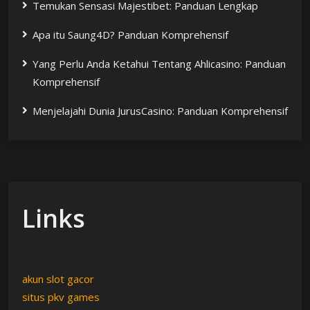
Temukan Sensasi Majestibet: Panduan Lengkap
Apa itu Saung4D? Panduan Komprehensif
Yang Perlu Anda Ketahui Tentang Ahlicasino: Panduan
Komprehensif
Menjelajahi Dunia JurusCasino: Panduan Komprehensif
Links
akun slot gacor
situs pkv games