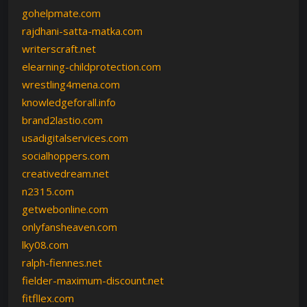
gohelpmate.com
rajdhani-satta-matka.com
writerscraft.net
elearning-childprotection.com
wrestling4mena.com
knowledgeforall.info
brand2lastio.com
usadigitalservices.com
socialhoppers.com
creativedream.net
n2315.com
getwebonline.com
onlyfansheaven.com
lky08.com
ralph-fiennes.net
fielder-maximum-discount.net
fitfllex.com