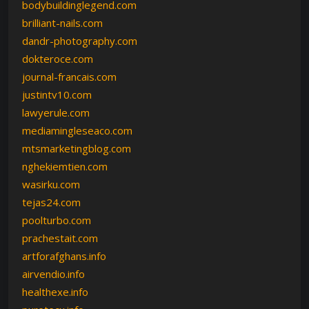
bodybuildinglegend.com
brilliant-nails.com
dandr-photography.com
dokteroce.com
journal-francais.com
justintv10.com
lawyerule.com
mediamingleseaco.com
mtsmarketingblog.com
nghekiemtien.com
wasirku.com
tejas24.com
poolturbo.com
prachestait.com
artforafghans.info
airvendio.info
healthexe.info