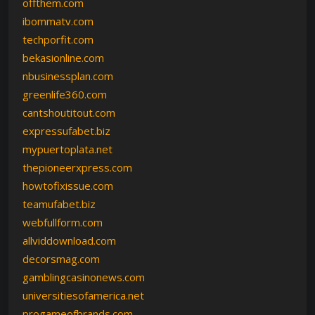
offthem.com
ibommatv.com
techporfit.com
bekasionline.com
nbusinessplan.com
greenlife360.com
cantshoutitout.com
expressufabet.biz
mypuertoplata.net
thepioneerxpress.com
howtofixissue.com
teamufabet.biz
webfullform.com
allviddownload.com
decorsmag.com
gamblingcasinonews.com
universitiesofamerica.net
progameofbrands.com