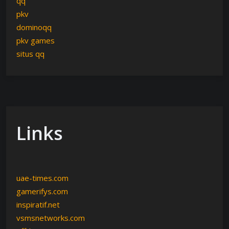
qq
pkv
dominoqq
pkv games
situs qq
Links
uae-times.com
gamerifys.com
inspiratif.net
vsmsnetworks.com