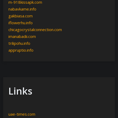
m-918kissapk.com
nabavkame.info
gakbiasa.com
iflowerhu.info
chicagocrystalconnection.com
imanabadii.com
trilipohu.info
appruptio.info
Links
uae-times.com