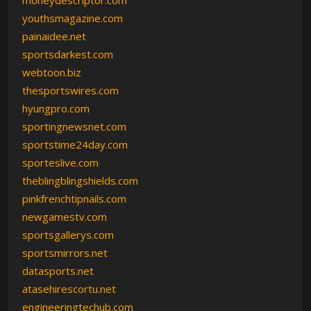
moneydescriptor.com
youthsmagazine.com
painaidee.net
sportsdarkest.com
webtoon.biz
thesportswires.com
hyungpro.com
sportingnewsnet.com
sportstime24day.com
sporteslive.com
theblingblingshields.com
pinkfrenchtipnails.com
newgamestv.com
sportsgallerys.com
sportsmirrors.net
datasports.net
atasehirescortu.net
engineeringtechub.com