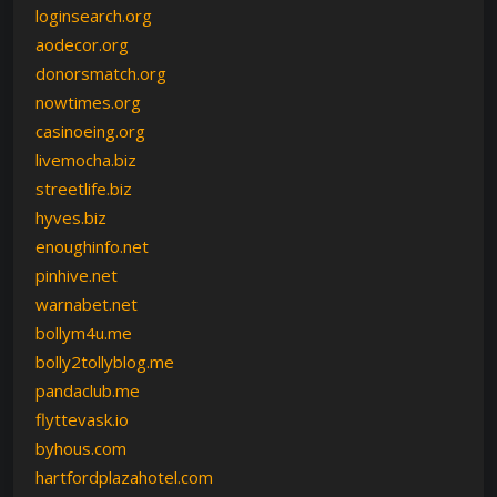
loginsearch.org
aodecor.org
donorsmatch.org
nowtimes.org
casinoeing.org
livemocha.biz
streetlife.biz
hyves.biz
enoughinfo.net
pinhive.net
warnabet.net
bollym4u.me
bolly2tollyblog.me
pandaclub.me
flyttevask.io
byhous.com
hartfordplazahotel.com