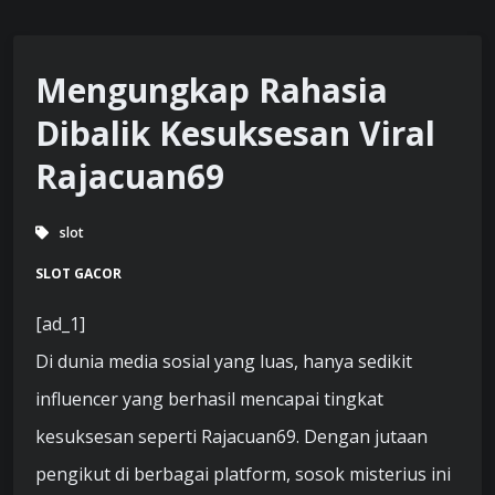
Mengungkap Rahasia
Dibalik Kesuksesan Viral
Rajacuan69
slot
SLOT GACOR
[ad_1]
Di dunia media sosial yang luas, hanya sedikit
influencer yang berhasil mencapai tingkat
kesuksesan seperti Rajacuan69. Dengan jutaan
pengikut di berbagai platform, sosok misterius ini