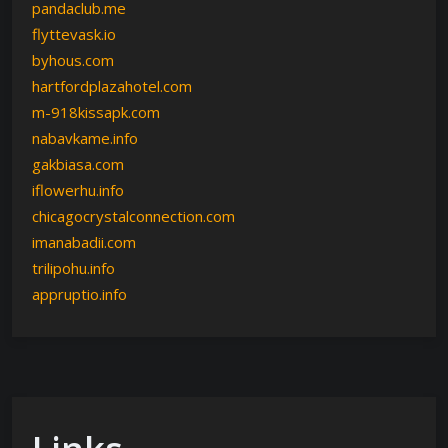
pandaclub.me
flyttevask.io
byhous.com
hartfordplazahotel.com
m-918kissapk.com
nabavkame.info
gakbiasa.com
iflowerhu.info
chicagocrystalconnection.com
imanabadii.com
trilipohu.info
appruptio.info