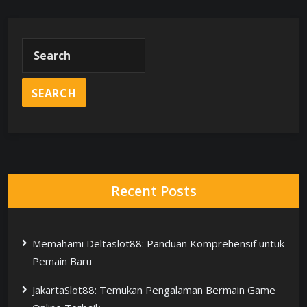
Recent Posts
Memahami Deltaslot88: Panduan Komprehensif untuk
Pemain Baru
JakartaSlot88: Temukan Pengalaman Bermain Game