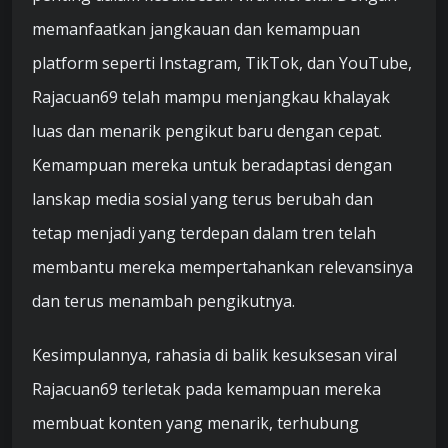
memanfaatkan jangkauan dan kemampuan
platform seperti Instagram, TikTok, dan YouTube,
Rajacuan69 telah mampu menjangkau khalayak
luas dan menarik pengikut baru dengan cepat.
Kemampuan mereka untuk beradaptasi dengan
lanskap media sosial yang terus berubah dan
tetap menjadi yang terdepan dalam tren telah
membantu mereka mempertahankan relevansinya
dan terus menambah pengikutnya.
Kesimpulannya, rahasia di balik kesuksesan viral
Rajacuan69 terletak pada kemampuan mereka
membuat konten yang menarik, terhubung