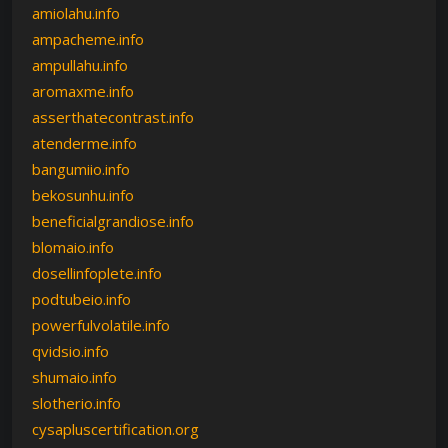
amiolahu.info
ampacheme.info
ampullahu.info
aromaxme.info
asserthatecontrast.info
atenderme.info
bangumiio.info
bekosunhu.info
beneficialgrandiose.info
blomaio.info
dosellinfoplete.info
podtubeio.info
powerfulvolatile.info
qvidsio.info
shumaio.info
slotherio.info
cysapluscertification.org