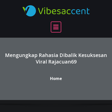
Skip
to
content
Mengungkap Rahasia Dibalik Kesuksesan
Viral Rajacuan69
Home