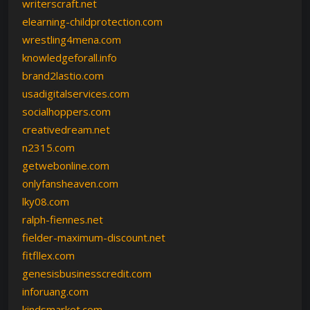
writerscraft.net
elearning-childprotection.com
wrestling4mena.com
knowledgeforall.info
brand2lastio.com
usadigitalservices.com
socialhoppers.com
creativedream.net
n2315.com
getwebonline.com
onlyfansheaven.com
lky08.com
ralph-fiennes.net
fielder-maximum-discount.net
fitfllex.com
genesisbusinesscredit.com
inforuang.com
kindsmarket.com