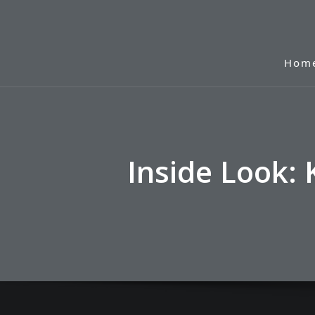
Skip
to
content
Hom
P
r
i
m
a
Inside Look:
r
y
M
e
n
u