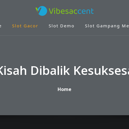
e
Slot Gacor
Slot Demo
Slot Gampang M
 Kisah Dibalik Kesukse
Home