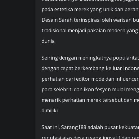
pada estetika merek yang unik dan beran
Desain Sarah terinspirasi oleh warisan 
tradisional menjadi pakaian modern yang 
dunia.
Seiring dengan meningkatnya popularita
dengan cepat berkembang ke luar Indone
perhatian dari editor mode dan influence
para selebriti dan ikon fesyen mulai me
menarik perhatian merek tersebut dan m
dimiliki.
Saat ini, Sarang188 adalah pusat kekuata
reputasi atas desain yang inovatif dan r