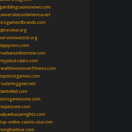
gamblingcasinonews.com
universitiesofamerica.net
progameofbrands.com
qbreview.org
servicewueste.org
zippyrevs.com
matkanumbernow.com
myjobcirculars.com
healthmoreoverfitness.com
topslotxgames.com
routerloggnet.net
dantella6.com
slotsgamesone.com
hispinzone.com
kalyanbazarnights.com
top-online-casino-usa.com
honghuidoor.com