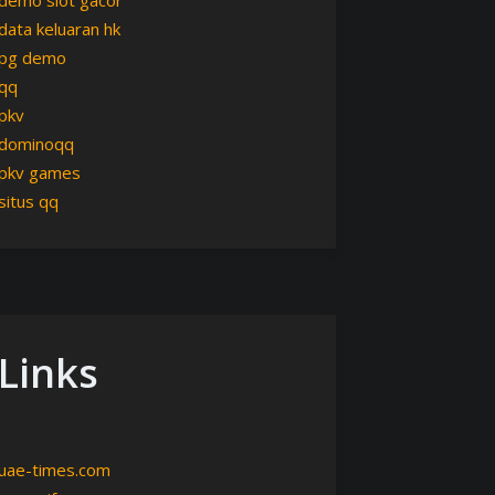
demo slot gacor
data keluaran hk
pg demo
qq
pkv
dominoqq
pkv games
situs qq
Links
uae-times.com