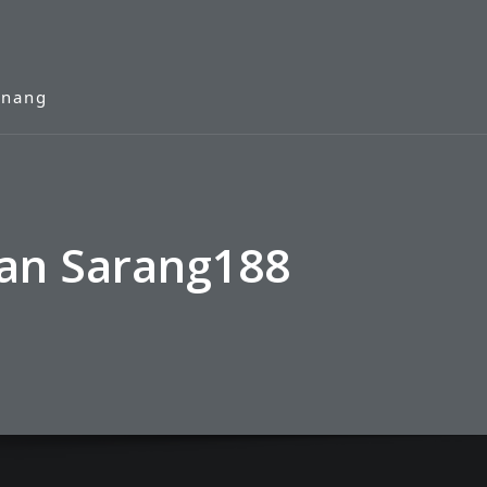
enang
san Sarang188