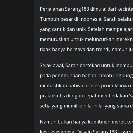
Perjalanan Sarang188 dimulai dari kecin
Tumbuh besar di Indonesia, Sarah selalu
yang cantik dan unik. Setelah mempelajari
memutuskan untuk meluncurkan mereknya 
tidak hanya bergaya dan trendi, namun j
Sejak awal, Sarah bertekad untuk membua
pada penggunaan bahan ramah lingkungan
memastikan bahwa proses produksinya eti
praktik etis dengan cepat membedakan S
setia yang memiliki nilai-nilai yang sama
Namun bukan hanya komitmen merek ter
kesuksesannya. Desain Sarang188 juga su