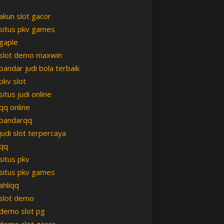
akun slot gacor
situs pkv games
gaple
slot demo maxwin
bandar judi bola terbaik
pkv slot
situs judi online
qq online
bandarqq
judi slot terpercaya
qq
situs pkv
situs pkv games
ahliqq
slot demo
demo slot pg