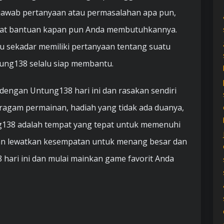
jawab pertanyaan atau permasalahan apa pun,
pat bantuan kapan pun Anda membutuhkannya.
au sekadar memiliki pertanyaan tentang suatu
ung138 selalu siap membantu.
ngan Untung138 hari ini dan rasakan sendiri
eragam permainan, hadiah yang tidak ada duanya,
g138 adalah tempat yang tepat untuk memenuhi
an lewatkan kesempatan untuk menang besar dan
hari ini dan mulai mainkan game favorit Anda