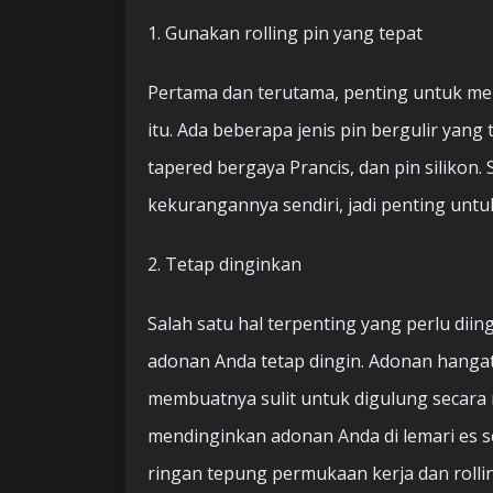
1. Gunakan rolling pin yang tepat
Pertama dan terutama, penting untuk memi
itu. Ada beberapa jenis pin bergulir yang 
tapered bergaya Prancis, dan pin silikon. 
kekurangannya sendiri, jadi penting untu
2. Tetap dinginkan
Salah satu hal terpenting yang perlu dii
adonan Anda tetap dingin. Adonan hangat
membuatnya sulit untuk digulung secara 
mendinginkan adonan Anda di lemari es 
ringan tepung permukaan kerja dan rolli