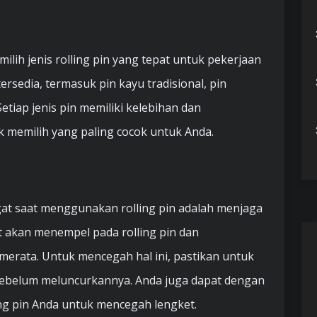
lih jenis rolling pin yang tepat untuk pekerjaan
tersedia, termasuk pin kayu tradisional, pin
Setiap jenis pin memiliki kelebihan dan
k memilih yang paling cocok untuk Anda.
ngat saat menggunakan rolling pin adalah menjaga
 akan menempel pada rolling pin dan
merata. Untuk mencegah hal ini, pastikan untuk
sebelum meluncurkannya. Anda juga dapat dengan
ng pin Anda untuk mencegah lengket.