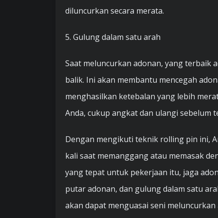
diluncurkan secara merata.
5. Gulung dalam satu arah
Saat meluncurkan adonan, yang terbaik a
balik. Ini akan membantu mencegah adona
menghasilkan ketebalan yang lebih merata
Anda, cukup angkat dan ulangi sebelum te
Dengan mengikuti teknik rolling pin ini,
kali saat memanggang atau memasak deng
yang tepat untuk pekerjaan itu, jaga ado
putar adonan, dan gulung dalam satu ara
akan dapat menguasai seni meluncurkan 