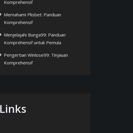
Komprehensif
Memahami Plisbet: Panduan
Komprehensif
Menjelajahi Bunga99: Panduan
Komprehensif untuk Pemula
Pengertian Winlose99: Tinjauan
Komprehensif
Links