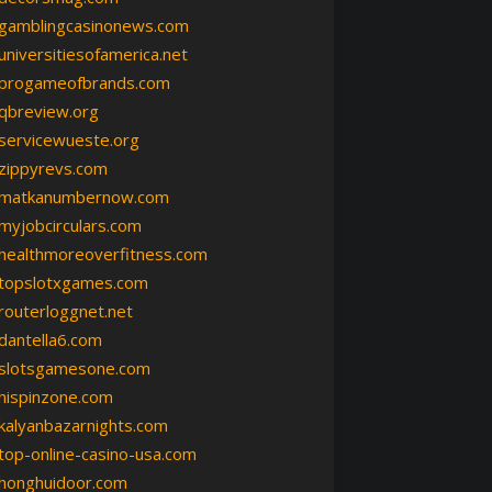
gamblingcasinonews.com
universitiesofamerica.net
progameofbrands.com
qbreview.org
servicewueste.org
zippyrevs.com
matkanumbernow.com
myjobcirculars.com
healthmoreoverfitness.com
topslotxgames.com
routerloggnet.net
dantella6.com
slotsgamesone.com
hispinzone.com
kalyanbazarnights.com
top-online-casino-usa.com
honghuidoor.com