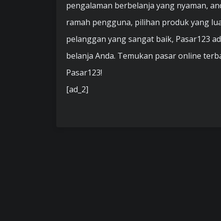
pengalaman berbelanja yang nyaman, an
ramah pengguna, pilihan produk yang lu
pelanggan yang sangat baik, Pasar123 a
belanja Anda. Temukan pasar online terba
Pasar123!
[ad_2]