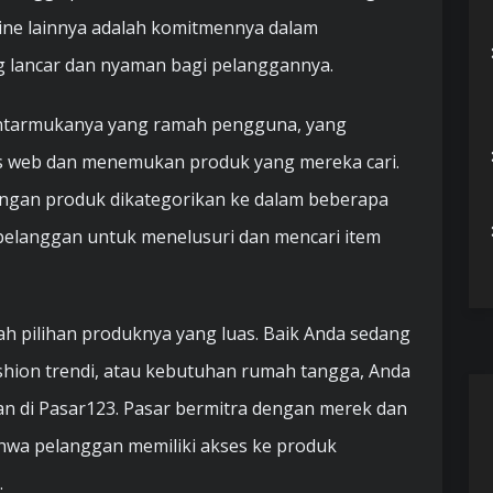
ne lainnya adalah komitmennya dalam
 lancar dan nyaman bagi pelanggannya.
 antarmukanya yang ramah pengguna, yang
 web dan menemukan produk yang mereka cari.
dengan produk dikategorikan ke dalam beberapa
elanggan untuk menelusuri dan mencari item
lah pilihan produknya yang luas. Baik Anda sedang
ashion trendi, atau kebutuhan rumah tangga, Anda
 di Pasar123. Pasar bermitra dengan merek dan
hwa pelanggan memiliki akses ke produk
.