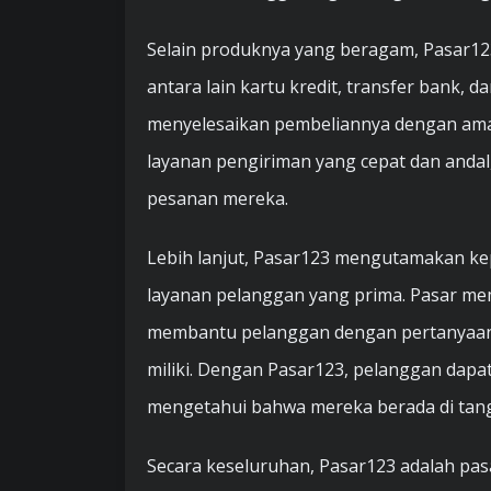
Selain produknya yang beragam, Pasar12
antara lain kartu kredit, transfer bank,
menyelesaikan pembeliannya dengan ama
layanan pengiriman yang cepat dan and
pesanan mereka.
Lebih lanjut, Pasar123 mengutamakan k
layanan pelanggan yang prima. Pasar me
membantu pelanggan dengan pertanyaan
miliki. Dengan Pasar123, pelanggan dapat
mengetahui bahwa mereka berada di tang
Secara keseluruhan, Pasar123 adalah pasa