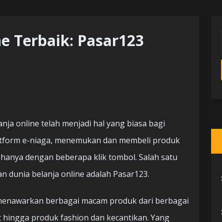
e Terbaik: Pasar123
anja online telah menjadi hal yang biasa bagi
tform e-niaga, menemukan dan membeli produk
hanya dengan beberapa klik tombol. Salah satu
 dunia belanja online adalah Pasar123.
menawarkan berbagai macam produk dari berbagai
et hingga produk fashion dan kecantikan. Yang