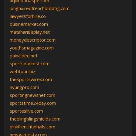
aquinoticiaspe.com
longhairedfrenchbulldog.com
lawyersforhire.co
businemarket.com
matahari88play.net
moneydescriptor.com
youthsmagazine.com
painaidee.net
sportsdarkest.com
webtoon.biz
thesportswires.com
hyungpro.com
sportingnewsnet.com
sportstime24day.com
sporteslive.com
theblingblingshields.com
pinkfrenchtipnails.com
newgamestv.com