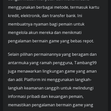
menggunakan berbagai metode, termasuk kartu
kredit, elektronik, dan transfer bank. Ini
membuatnya nyaman bagi pemain untuk
mengelola akun mereka dan menikmati
pengalaman bermain game yang bebas repot.
Selain pilihan permainannya yang beragam dan
antarmuka yang ramah pengguna, Tambang99
juga menawarkan lingkungan game yang aman
dan adil. Platform ini menggunakan langkah-
langkah keamanan canggih untuk melindungi
informasi pribadi dan keuangan pemain,
memastikan pengalaman bermain game yang