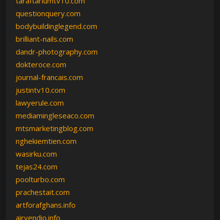
taraftariumtv10.com
questionquery.com
bodybuildinglegend.com
brilliant-nails.com
dandr-photography.com
dokteroce.com
journal-francais.com
justintv10.com
lawyerule.com
mediamingleseaco.com
mtsmarketingblog.com
nghekiemtien.com
wasirku.com
tejas24.com
poolturbo.com
prachestait.com
artforafghans.info
airvendio.info