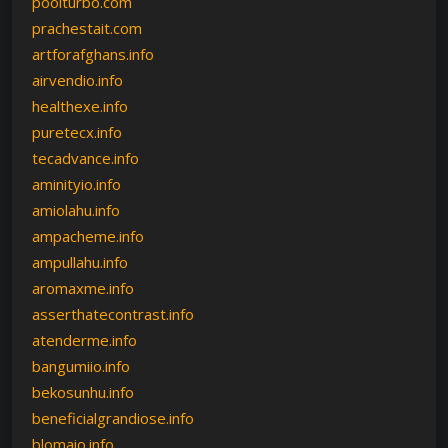
poolturbo.com
prachestait.com
artforafghans.info
airvendio.info
healthexe.info
puretecx.info
tecadvance.info
aminityio.info
amiolahu.info
ampacheme.info
ampullahu.info
aromaxme.info
asserthatecontrast.info
atenderme.info
bangumiio.info
bekosunhu.info
beneficialgrandiose.info
blomaio.info