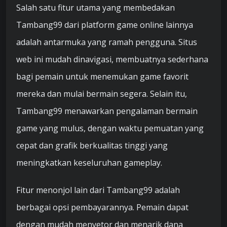
Salah satu fitur utama yang membedakan
Tambang99 dari platform game online lainnya
adalah antarmuka yang ramah pengguna. Situs
web ini mudah dinavigasi, membuatnya sederhana
bagi pemain untuk menemukan game favorit
mereka dan mulai bermain segera. Selain itu,
Tambang99 menawarkan pengalaman bermain
game yang mulus, dengan waktu pemuatan yang
cepat dan grafik berkualitas tinggi yang
meningkatkan keseluruhan gameplay.
Fitur menonjol lain dari Tambang99 adalah
berbagai opsi pembayarannya. Pemain dapat
dengan mudah menyetor dan menarik dana