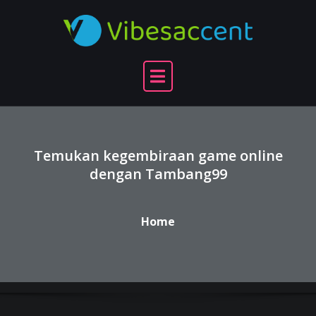
Skip
to
content
Temukan kegembiraan game online
dengan Tambang99
Home