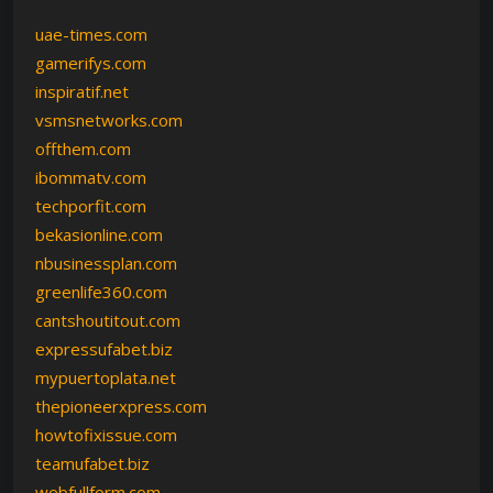
uae-times.com
gamerifys.com
inspiratif.net
vsmsnetworks.com
offthem.com
ibommatv.com
techporfit.com
bekasionline.com
nbusinessplan.com
greenlife360.com
cantshoutitout.com
expressufabet.biz
mypuertoplata.net
thepioneerxpress.com
howtofixissue.com
teamufabet.biz
webfullform.com