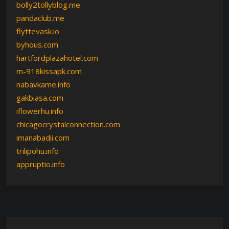
bolly2tollyblog.me
pandaclub.me
flyttevask.io
byhous.com
hartfordplazahotel.com
m-918kissapk.com
nabavkame.info
gakbiasa.com
iflowerhu.info
chicagocrystalconnection.com
imanabadii.com
trilipohu.info
appruptio.info