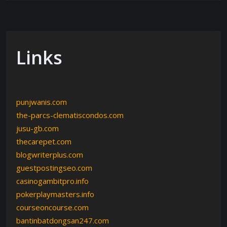
Links
punjwanis.com
the-parcs-clematiscondos.com
jusu-gb.com
thecarepet.com
blogwriterplus.com
guestpostingseo.com
casinogambitpro.info
pokerplaymasters.info
courseoncourse.com
bantinbatdongsan247.com