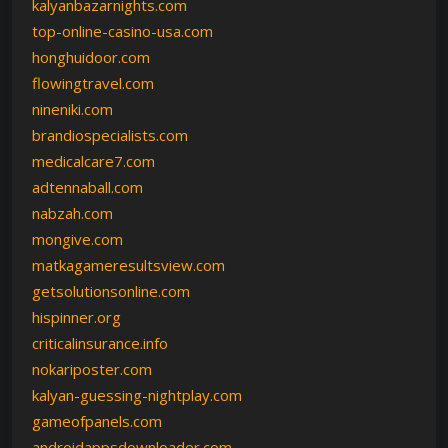
kalyanbazarnights.com
top-online-casino-usa.com
honghuidoor.com
flowingtravel.com
nineniki.com
brandiospecialists.com
medicalcare7.com
adtennaball.com
nabzah.com
mongive.com
matkagameresultsview.com
getsolutionsonline.com
hispinner.org
criticalinsurance.info
nokariposter.com
kalyan-guessing-nightplay.com
gameofpanels.com
androidappsdownloader.com