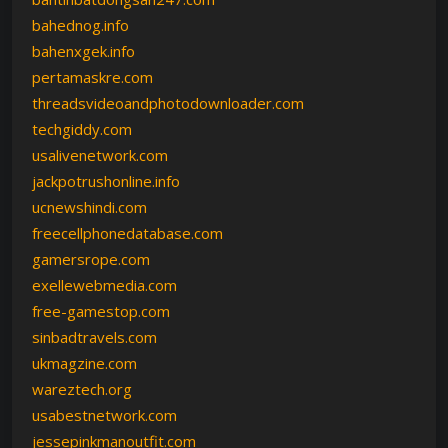
bahednog.info
bahenxgek.info
pertamaskre.com
threadsvideoandphotodownloader.com
techgiddy.com
usalivenetwork.com
jackpotrushonline.info
ucnewshindi.com
freecellphonedatabase.com
gamersrope.com
exellewebmedia.com
free-gamestop.com
sinbadtravels.com
ukmagzine.com
wareztech.org
usabestnetwork.com
jessepinkmanoutfit.com