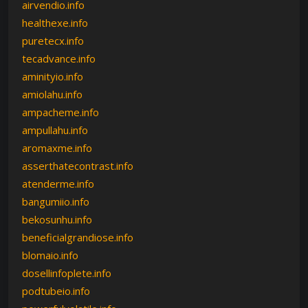
airvendio.info
healthexe.info
puretecx.info
tecadvance.info
aminityio.info
amiolahu.info
ampacheme.info
ampullahu.info
aromaxme.info
asserthatecontrast.info
atenderme.info
bangumiio.info
bekosunhu.info
beneficialgrandiose.info
blomaio.info
dosellinfoplete.info
podtubeio.info