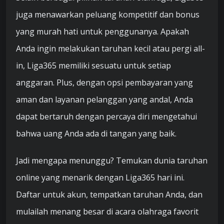
juga menawarkan peluang kompetitif dan bonus
yang murah hati untuk penggunanya. Apakah
Anda ingin melakukan taruhan kecil atau pergi all-
in, Liga365 memiliki sesuatu untuk setiap
anggaran. Plus, dengan opsi pembayaran yang
aman dan layanan pelanggan yang andal, Anda
dapat bertaruh dengan percaya diri mengetahui
bahwa uang Anda ada di tangan yang baik.
Jadi mengapa menunggu? Temukan dunia taruhan
online yang menarik dengan Liga365 hari ini.
Daftar untuk akun, tempatkan taruhan Anda, dan
mulailah menang besar di acara olahraga favorit