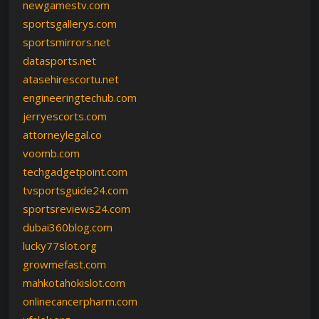
newgamestv.com
sportsgallerys.com
sportsmirrors.net
datasports.net
atasehirescortu.net
engineeringtechub.com
jerryescorts.com
attorneylegal.co
voomb.com
techgadgetpoint.com
tvsportsguide24.com
sportsreviews24.com
dubai360blog.com
lucky77slot.org
growmefast.com
mahkotahokislot.com
onlinecancerpharm.com