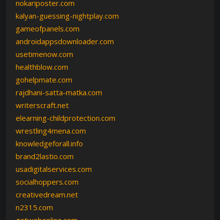
nokariposter.com
kalyan-guessing-nightplay.com
gameofpanels.com
androidappsdownloader.com
usetimenow.com
healthblow.com
gohelpmate.com
rajdhani-satta-matka.com
writerscraft.net
elearning-childprotection.com
wrestling4mena.com
knowledgeforall.info
brand2lastio.com
usadigitalservices.com
socialhoppers.com
creativedream.net
n2315.com