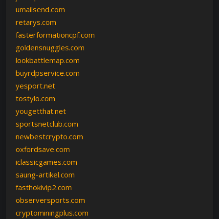
umailsend.com
retarys.com
fasterformationcpf.com
goldensnuggles.com
lookbattlemap.com
buyrdpservice.com
yesport.net
tostylo.com
yougetthat.net
sportsnetclub.com
newbestcrypto.com
oxfordsave.com
iclassicgames.com
saung-artikel.com
fasthokivip2.com
observersports.com
cryptominingplus.com