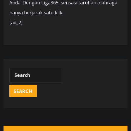
Anda. Dengan Liga365, sensasi taruhan olahraga
hanya berjarak satu klik.
[ad_2]