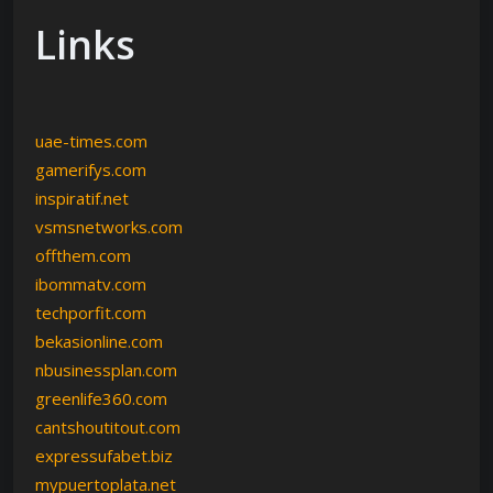
Links
uae-times.com
gamerifys.com
inspiratif.net
vsmsnetworks.com
offthem.com
ibommatv.com
techporfit.com
bekasionline.com
nbusinessplan.com
greenlife360.com
cantshoutitout.com
expressufabet.biz
mypuertoplata.net