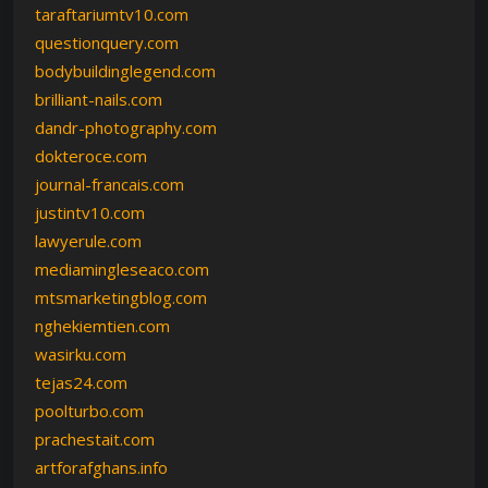
taraftariumtv10.com
questionquery.com
bodybuildinglegend.com
brilliant-nails.com
dandr-photography.com
dokteroce.com
journal-francais.com
justintv10.com
lawyerule.com
mediamingleseaco.com
mtsmarketingblog.com
nghekiemtien.com
wasirku.com
tejas24.com
poolturbo.com
prachestait.com
artforafghans.info