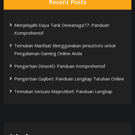
Recent Posts
Menjelajahi Daya Tarik Dewanaga77: Panduan
Komprehensif
Temukan Manfaat Menggunakan Jeniustoto untuk
Pengalaman Gaming Online Anda
Pengertian Dewi4D: Panduan Komprehensif
Pengertian Gajibet: Panduan Lengkap Taruhan Online
Temukan Sensasi Majestibet: Panduan Lengkap