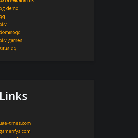
data keluaran hk
pg demo
qq
pkv
dominoqq
pkv games
situs qq
Links
uae-times.com
gamerifys.com