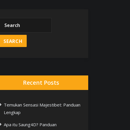
Recent Posts
Temukan Sensasi Majestibet: Panduan
Lengkap
Apa itu Saung4D? Panduan