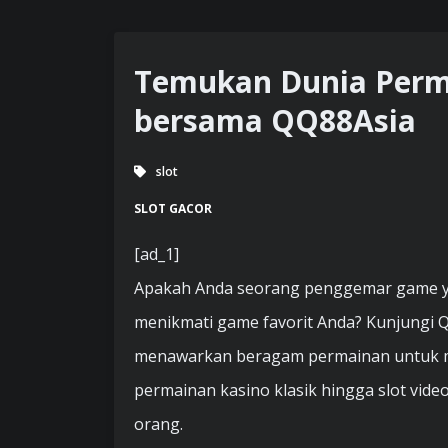
Temukan Dunia Perma
bersama QQ88Asia
slot
SLOT GACOR
[ad_1]
Apakah Anda seorang penggemar game ya
menikmati game favorit Anda? Kunjungi 
menawarkan beragam permainan untuk mem
permainan kasino klasik hingga slot vid
orang.