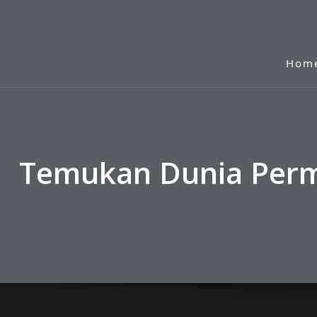
Skip
to
content
Hom
P
r
i
m
a
Temukan Dunia Perm
r
y
M
e
n
u