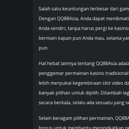
Salah satu keuntungan terbesar dari ga
Dengan QQ88Asia, Anda dapat menikmati
Anda sendiri, tanpa harus pergi ke kasino
bermain kapan pun Anda mau, selama yan
pun.
Hal hebat lainnya tentang QQ88Asia adal
penggemar permainan kasino tradisional s
lebih menyukai kegembiraan slot video 
banyak pilihan untuk dipilih. Ditambah 
secara berkala, selalu ada sesuatu yang 
Selain beragam pilihan permainan, QQ88
bonus untuk membantu meningkatkan pe