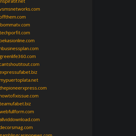
inspiratif.net
vsmsnetworks.com
offthem.com
ibommatv.com
techporfit.com
bekasionline.com
nbusinessplan.com
greenlife360.com
cantshoutitout.com
expressufabet.biz
mypuertoplata.net
thepioneerxpress.com
howtofixissue.com
teamufabet.biz
webfullform.com
allviddownload.com
decorsmag.com
gamblingcasinonews.com