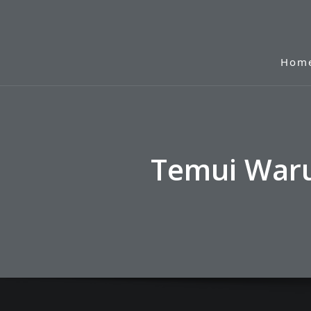
Skip
to
content
Hom
P
r
i
m
a
Temui Waru
r
y
M
e
n
u