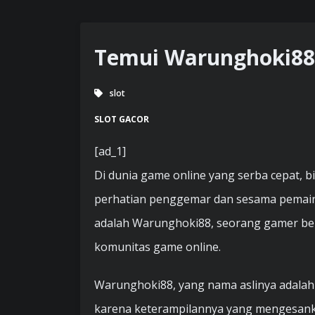
Temui Warunghoki88:
slot
SLOT GACOR
[ad_1]
Di dunia game online yang serba cepat, 
perhatian penggemar dan sesama pemain.
adalah Warunghoki88, seorang gamer be
komunitas game online.
Warunghoki88, yang nama aslinya adalah 
karena keterampilannya yang mengesanka