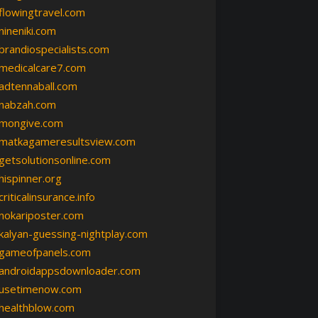
flowingtravel.com
nineniki.com
brandiospecialists.com
medicalcare7.com
adtennaball.com
nabzah.com
mongive.com
matkagameresultsview.com
getsolutionsonline.com
hispinner.org
criticalinsurance.info
nokariposter.com
kalyan-guessing-nightplay.com
gameofpanels.com
androidappsdownloader.com
usetimenow.com
healthblow.com