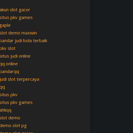
akun slot gacor
situs pkv games
gaple
slot demo maxwin
bandar judi bola terbaik
pkv slot
situs judi online
qq online
bandarqq
judi slot terpercaya
qq
situs pkv
situs pkv games
ahliqq
slot demo
demo slot pg