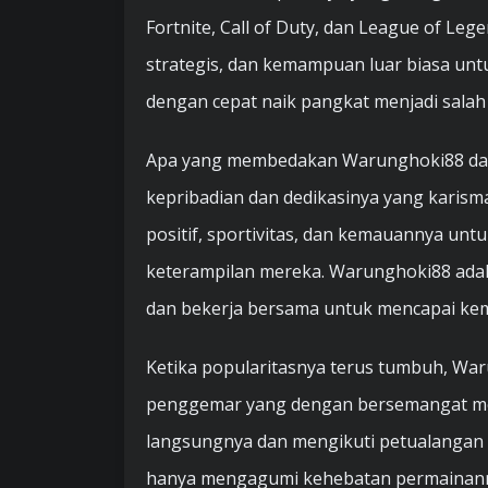
Fortnite, Call of Duty, dan League of Le
strategis, dan kemampuan luar biasa un
dengan cepat naik pangkat menjadi salah 
Apa yang membedakan Warunghoki88 dari 
kepribadian dan dedikasinya yang karisma
positif, sportivitas, dan kemauannya u
keterampilan mereka. Warunghoki88 adala
dan bekerja bersama untuk mencapai ke
Ketika popularitasnya terus tumbuh, War
penggemar yang dengan bersemangat m
langsungnya dan mengikuti petualangan 
hanya mengagumi kehebatan permainannya