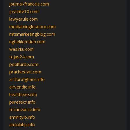
journal-francais.com
justintv10.com
lawyerule.com
mediamingleseaco.com
mtsmarketingblog.com
nghekiemtien.com
wasirku.com
tejas24.com
poolturbo.com
prachestait.com
artforafghans.info
airvendio.info
healthexe.info
puretecx.info
tecadvance.info
aminityio.info
amiolahu.info