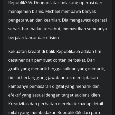
Republik365. Dengan latar belakang operasi dan
manajemen bisnis, Michael membawa banyak
pengetahuan dan keahlian. Dia mengawasi operasi
sehari-hari badan tersebut, memastikan semuanya
berjalan lancar dan efisien.
Kekuatan kreatif di balik Republik365 adalah tim
desainer dan pembuat konten berbakat. Dari
grafik yang menarik hingga salinan yang menarik,
tim ini bertanggung jawab untuk menciptakan
kampanye pemasaran digital yang menarik dan
efektif yang sesuai dengan target audiens klien.
Kreativitas dan perhatian mereka terhadap detail
inilah yang membedakan Republik365 dari para