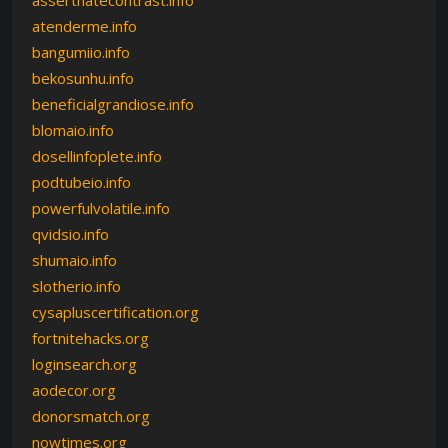
asserthatecontrast.info
atenderme.info
bangumiio.info
bekosunhu.info
beneficialgrandiose.info
blomaio.info
dosellinfoplete.info
podtubeio.info
powerfulvolatile.info
qvidsio.info
shumaio.info
slotherio.info
cysapluscertification.org
fortnitehacks.org
loginsearch.org
aodecor.org
donorsmatch.org
nowtimes.org