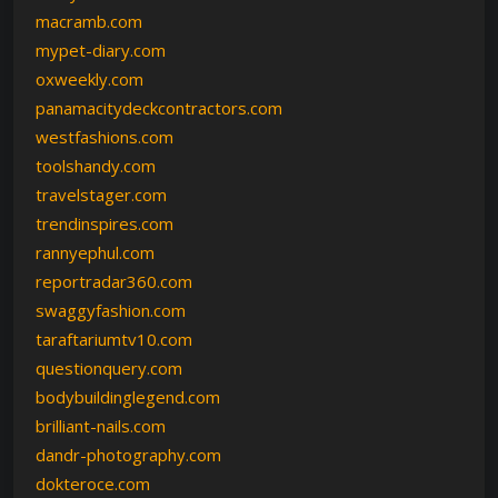
macramb.com
mypet-diary.com
oxweekly.com
panamacitydeckcontractors.com
westfashions.com
toolshandy.com
travelstager.com
trendinspires.com
rannyephul.com
reportradar360.com
swaggyfashion.com
taraftariumtv10.com
questionquery.com
bodybuildinglegend.com
brilliant-nails.com
dandr-photography.com
dokteroce.com