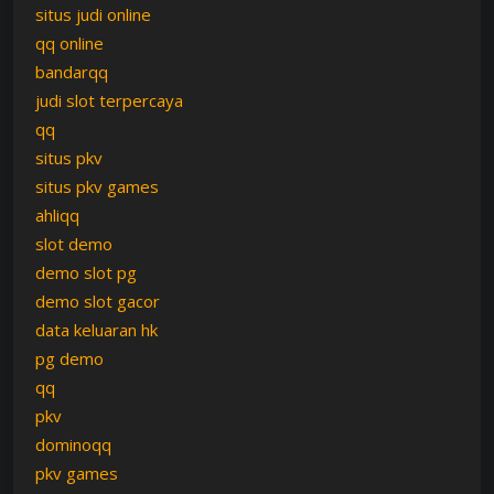
situs judi online
qq online
bandarqq
judi slot terpercaya
qq
situs pkv
situs pkv games
ahliqq
slot demo
demo slot pg
demo slot gacor
data keluaran hk
pg demo
qq
pkv
dominoqq
pkv games