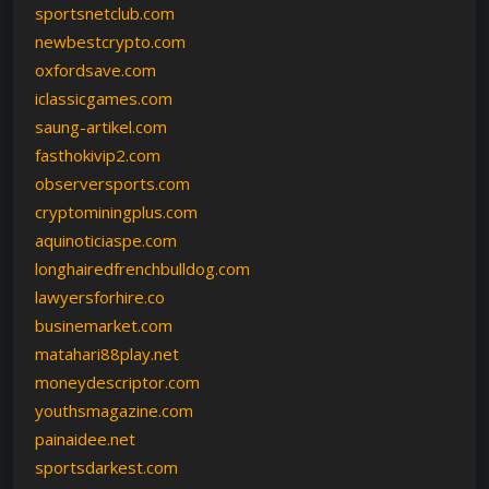
sportsnetclub.com
newbestcrypto.com
oxfordsave.com
iclassicgames.com
saung-artikel.com
fasthokivip2.com
observersports.com
cryptominingplus.com
aquinoticiaspe.com
longhairedfrenchbulldog.com
lawyersforhire.co
businemarket.com
matahari88play.net
moneydescriptor.com
youthsmagazine.com
painaidee.net
sportsdarkest.com