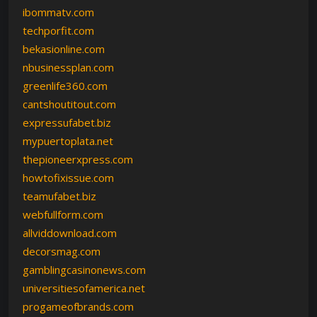
ibommatv.com
techporfit.com
bekasionline.com
nbusinessplan.com
greenlife360.com
cantshoutitout.com
expressufabet.biz
mypuertoplata.net
thepioneerxpress.com
howtofixissue.com
teamufabet.biz
webfullform.com
allviddownload.com
decorsmag.com
gamblingcasinonews.com
universitiesofamerica.net
progameofbrands.com