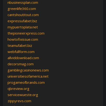
nbusinessplan.com
greenlife360.com
cantshoutitout.com
expressufabet.biz
mypuertoplata.net
thepioneerxpress.com
howtofixissue.com
teamufabet.biz
webfullform.com
allviddownload.com
decorsmag.com
gamblingcasinonews.com
universitiesofamerica.net
progameofbrands.com
qbreview.org
servicewueste.org
zippyrevs.com