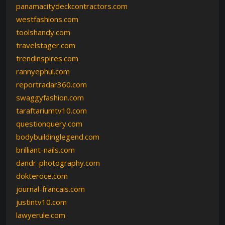
panamacitydeckcontractors.com
westfashions.com
toolshandy.com
travelstager.com
trendinspires.com
rannyephul.com
reportradar360.com
swaggyfashion.com
taraftariumtv10.com
questionquery.com
bodybuildinglegend.com
brilliant-nails.com
dandr-photography.com
dokteroce.com
journal-francais.com
justintv10.com
lawyerule.com