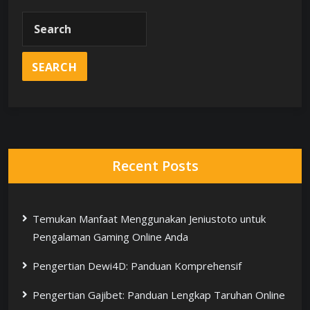
Recent Posts
Temukan Manfaat Menggunakan Jeniustoto untuk
Pengalaman Gaming Online Anda
Pengertian Dewi4D: Panduan Komprehensif
Pengertian Gajibet: Panduan Lengkap Taruhan Online