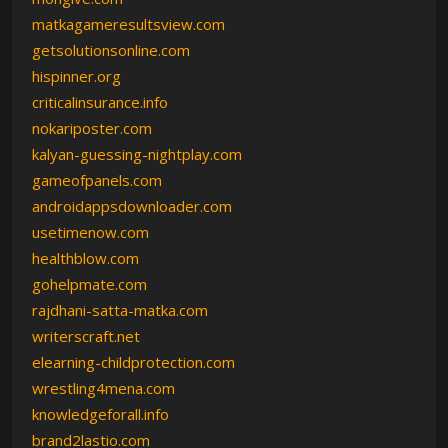
matkagameresultsview.com
getsolutionsonline.com
hispinner.org
criticalinsurance.info
nokariposter.com
kalyan-guessing-nightplay.com
gameofpanels.com
androidappsdownloader.com
usetimenow.com
healthblow.com
gohelpmate.com
rajdhani-satta-matka.com
writerscraft.net
elearning-childprotection.com
wrestling4mena.com
knowledgeforall.info
brand2lastio.com