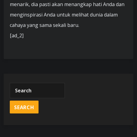
menarik, dia pasti akan menangkap hati Anda dan
menginspirasi Anda untuk melihat dunia dalam
cahaya yang sama sekali baru.
[ad_2]