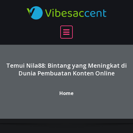
Skip
to
content
Temui Nila88: Bintang yang Meningkat di
Dunia Pembuatan Konten Online
Home