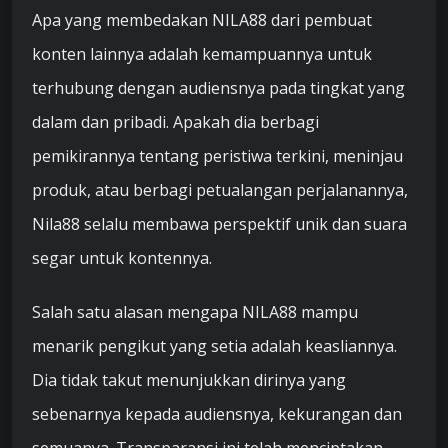
Apa yang membedakan NILA88 dari pembuat
konten lainnya adalah kemampuannya untuk
terhubung dengan audiensnya pada tingkat yang
dalam dan pribadi. Apakah dia berbagi
pemikirannya tentang peristiwa terkini, meninjau
produk, atau berbagi petualangan perjalanannya,
Nila88 selalu membawa perspektif unik dan suara
segar untuk kontennya.
Salah satu alasan mengapa NILA88 mampu
menarik pengikut yang setia adalah keasliannya.
Dia tidak takut menunjukkan dirinya yang
sebenarnya kepada audiensnya, kekurangan dan