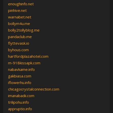
enoughinfo.net
pinhive.net
warnabet.net
bollym4u.me
bolly2tollyblog.me
pandaclub.me
flyttevask.io
byhous.com
hartfordplazahotel.com
m-918kissapk.com
nabavkame.info
gakbiasa.com
iflowerhu.info
chicagocrystalconnection.com
imanabadii.com
trilipohu.info
appruptio.info