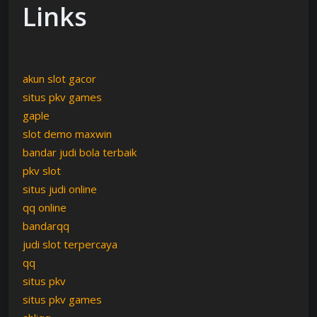
Links
akun slot gacor
situs pkv games
gaple
slot demo maxwin
bandar judi bola terbaik
pkv slot
situs judi online
qq online
bandarqq
judi slot terpercaya
qq
situs pkv
situs pkv games