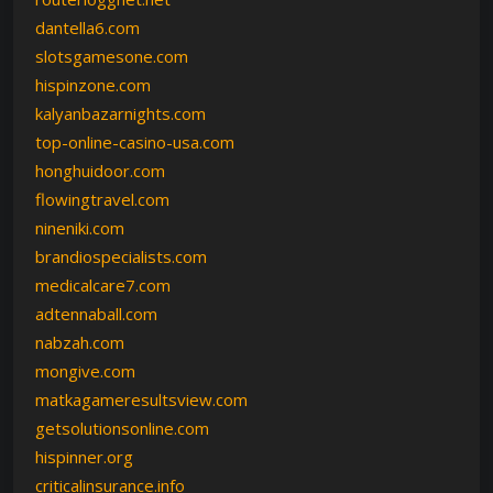
dantella6.com
slotsgamesone.com
hispinzone.com
kalyanbazarnights.com
top-online-casino-usa.com
honghuidoor.com
flowingtravel.com
nineniki.com
brandiospecialists.com
medicalcare7.com
adtennaball.com
nabzah.com
mongive.com
matkagameresultsview.com
getsolutionsonline.com
hispinner.org
criticalinsurance.info