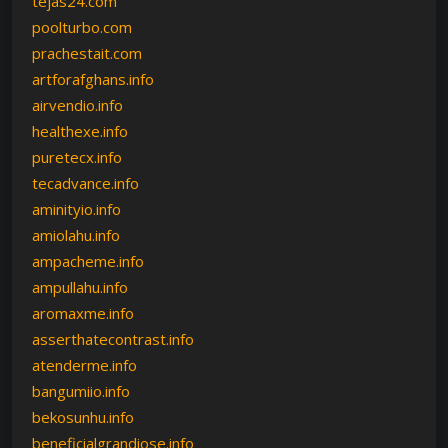
tejas24.com
poolturbo.com
prachestait.com
artforafghans.info
airvendio.info
healthexe.info
puretecx.info
tecadvance.info
aminityio.info
amiolahu.info
ampacheme.info
ampullahu.info
aromaxme.info
asserthatecontrast.info
atenderme.info
bangumiio.info
bekosunhu.info
beneficialgrandiose.info