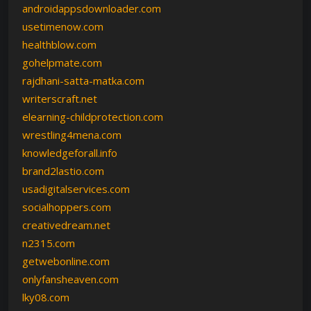
androidappsdownloader.com
usetimenow.com
healthblow.com
gohelpmate.com
rajdhani-satta-matka.com
writerscraft.net
elearning-childprotection.com
wrestling4mena.com
knowledgeforall.info
brand2lastio.com
usadigitalservices.com
socialhoppers.com
creativedream.net
n2315.com
getwebonline.com
onlyfansheaven.com
lky08.com