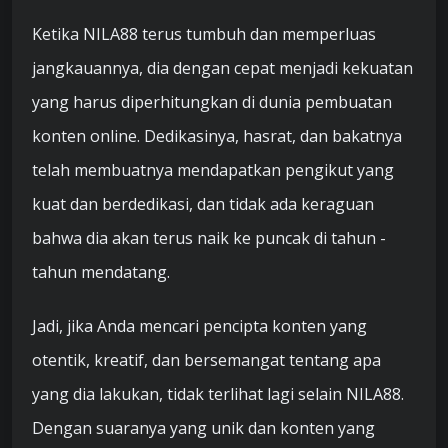
Ketika NILA88 terus tumbuh dan memperluas
jangkauannya, dia dengan cepat menjadi kekuatan
yang harus diperhitungkan di dunia pembuatan
konten online. Dedikasinya, hasrat, dan bakatnya
telah membuatnya mendapatkan pengikut yang
kuat dan berdedikasi, dan tidak ada keraguan
bahwa dia akan terus naik ke puncak di tahun -
tahun mendatang.
Jadi, jika Anda mencari pencipta konten yang
otentik, kreatif, dan bersemangat tentang apa
yang dia lakukan, tidak terlihat lagi selain NILA88.
Dengan suaranya yang unik dan konten yang