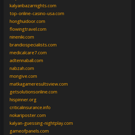
kalyanbazarnights.com
top-online-casino-usa.com
honghuidoor.com
flowingtravel.com
nineniki.com
brandiospecialists.com
medicalcare7.com
adtennaball.com
nabzah.com
mongive.com
matkagameresultsview.com
getsolutionsonline.com
hispinner.org
criticalinsurance.info
nokariposter.com
kalyan-guessing-nightplay.com
gameofpanels.com