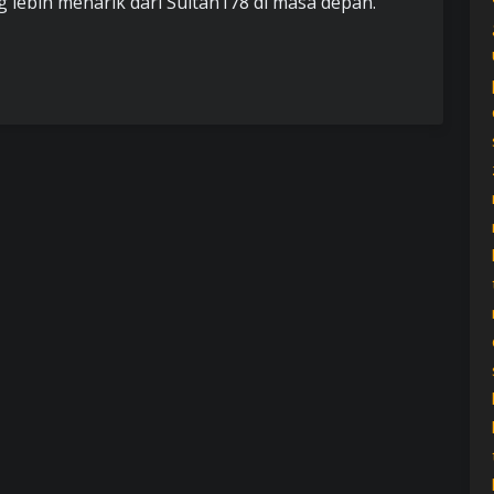
 lebih menarik dari Sultan178 di masa depan.