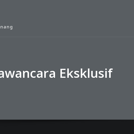
enang
awancara Eksklusif