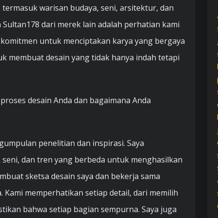
 termasuk warisan budaya, seni, arsitektur, dan
ultan178 dari merek lain adalah perhatian kami
dan komitmen untuk menciptakan karya yang bergaya
uk membuat desain yang tidak hanya indah tetapi
 proses desain Anda dan bagaimana Anda
gumpulan penelitian dan inspirasi. Saya
seni, dan tren yang berbeda untuk menghasilkan
embuat sketsa desain saya dan bekerja sama
Kami memperhatikan setiap detail, dari memilih
stikan bahwa setiap bagian sempurna. Saya juga