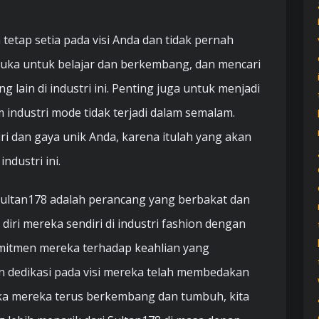
 tetap setia pada visi Anda dan tidak pernah
buka untuk belajar dan berkembang, dan mencari
lain di industri ini. Penting juga untuk menjadi
 industri mode tidak terjadi dalam semalam.
diri dan gaya unik Anda, karena itulah yang akan
ndustri ini.
Sultan178 adalah perancang yang berbakat dan
iri mereka sendiri di industri fashion dengan
omitmen mereka terhadap keahlian yang
dan dedikasi pada visi mereka telah membedakan
etika mereka terus berkembang dan tumbuh, kita