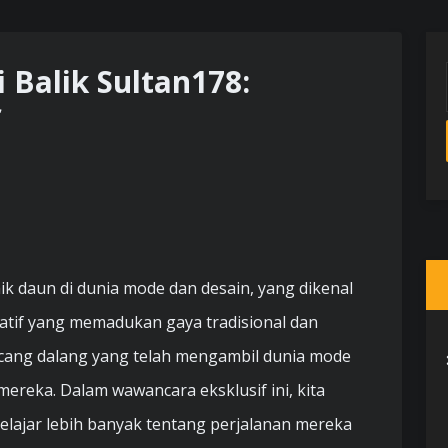
Balik Sultan178:
f
k daun di dunia mode dan desain, yang dikenal
atif yang memadukan gaya tradisional dan
cang dalang yang telah mengambil dunia mode
mereka. Dalam wawancara eksklusif ini, kita
lajar lebih banyak tentang perjalanan mereka