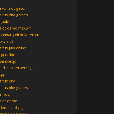
akun slot gacor
situs pkv games
gaple
slot demo maxwin
bandar judi bola terbaik
pkv slot
situs judi online
qq online
bandarqq
judi slot terpercaya
qq
situs pkv
situs pkv games
ahliqq
slot demo
demo slot pg