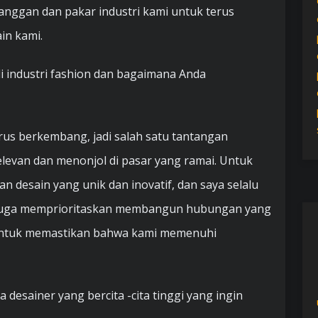
nggan dan pakar industri kami untuk terus
n kami.
i industri fashion dan bagaimana Anda
erus berkembang, jadi salah satu tantangan
elevan dan menonjol di pasar yang ramai. Untuk
n desain yang unik dan inovatif, dan saya selalu
aya juga memprioritaskan membangun hubungan yang
untuk memastikan bahwa kami memenuhi
 desainer yang bercita -cita tinggi yang ingin