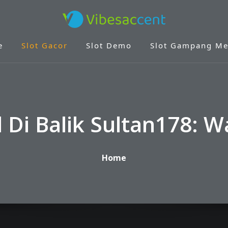
e
Slot Gacor
Slot Demo
Slot Gampang M
Di Balik Sultan178: W
Home