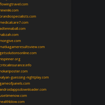
flowingtravel.com
nineniki.com
brandiospecialists.com
medicalcare7.com
adtennaball.com
nabzah.com
mongive.com
matkagameresultsview.com
getsolutionsonline.com
hispinner.org
criticalinsurance.info
nokariposter.com
kalyan-guessing-nightplay.com
gameofpanels.com
androidappsdownloader.com
usetimenow.com
healthblow.com