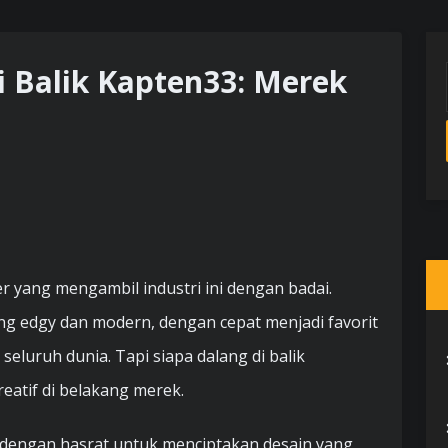
 Balik Kapten33: Merek
 yang mengambil industri ini dengan badai.
ng edgy dan modern, dengan cepat menjadi favorit
eluruh dunia. Tapi siapa dalang di balik
reatif di belakang merek.
 dengan hasrat untuk menciptakan desain yang