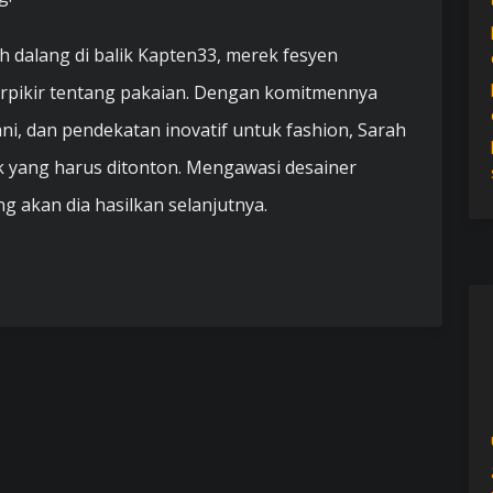
h dalang di balik Kapten33, merek fesyen
erpikir tentang pakaian. Dengan komitmennya
ni, dan pendekatan inovatif untuk fashion, Sarah
k yang harus ditonton. Mengawasi desainer
ng akan dia hasilkan selanjutnya.