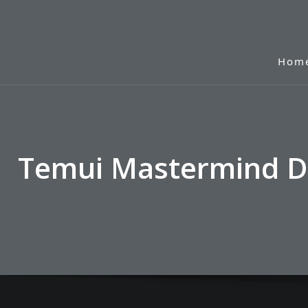
Skip
to
content
Hom
P
r
i
m
a
Temui Mastermind Di
r
y
M
e
n
u