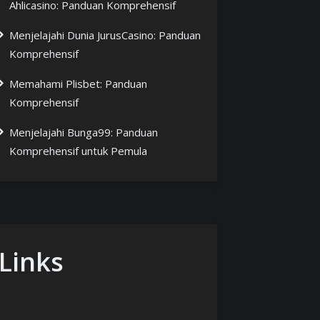
Ahlicasino: Panduan Komprehensif
Menjelajahi Dunia JurusCasino: Panduan
Komprehensif
Memahami Plisbet: Panduan
Komprehensif
Menjelajahi Bunga99: Panduan
Komprehensif untuk Pemula
Links