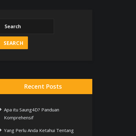
Recent Posts
Apa itu Saung4D? Panduan
Komprehensif
Yang Perlu Anda Ketahui Tentang