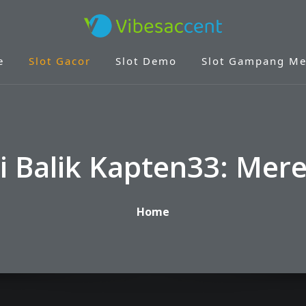
e
Slot Gacor
Slot Demo
Slot Gampang M
 Balik Kapten33: Mer
Home