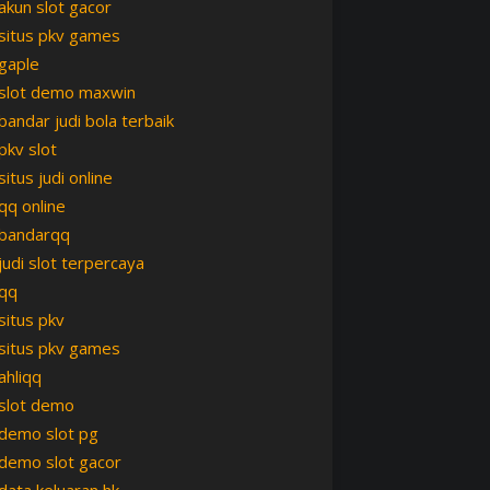
akun slot gacor
situs pkv games
gaple
slot demo maxwin
bandar judi bola terbaik
pkv slot
situs judi online
qq online
bandarqq
judi slot terpercaya
qq
situs pkv
situs pkv games
ahliqq
slot demo
demo slot pg
demo slot gacor