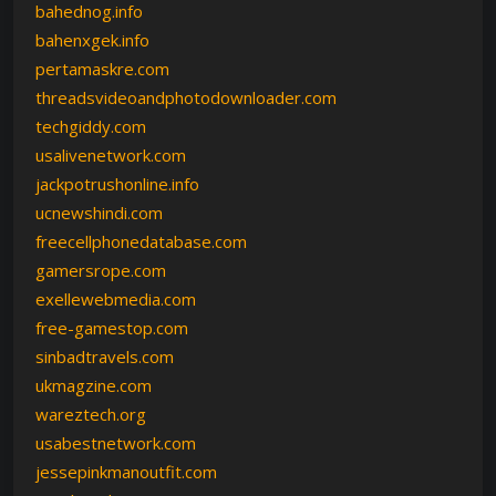
bahednog.info
bahenxgek.info
pertamaskre.com
threadsvideoandphotodownloader.com
techgiddy.com
usalivenetwork.com
jackpotrushonline.info
ucnewshindi.com
freecellphonedatabase.com
gamersrope.com
exellewebmedia.com
free-gamestop.com
sinbadtravels.com
ukmagzine.com
wareztech.org
usabestnetwork.com
jessepinkmanoutfit.com