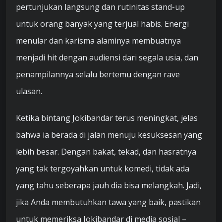
pertunjukan langsung dan rutinitas stand-up
untuk orang banyak yang terjual habis. Energi
menular dan karisma alaminya membuatnya
menjadi hit dengan audiensi dari segala usia, dan
penampilannya selalu bertemu dengan rave
ulasan.
Ketika bintang Jokibandar terus meningkat, jelas
bahwa ia berada di jalan menuju kesuksesan yang
lebih besar. Dengan bakat, tekad, dan hasratnya
yang tak tergoyahkan untuk komedi, tidak ada
yang tahu seberapa jauh dia bisa melangkah. Jadi,
jika Anda membutuhkan tawa yang baik, pastikan
untuk memeriksa Jokibandar di media sosial –