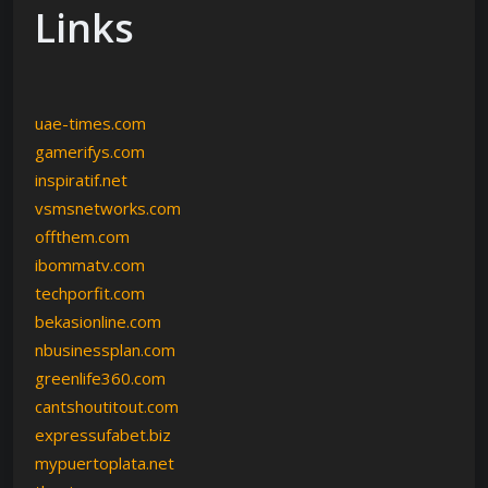
Links
uae-times.com
gamerifys.com
inspiratif.net
vsmsnetworks.com
offthem.com
ibommatv.com
techporfit.com
bekasionline.com
nbusinessplan.com
greenlife360.com
cantshoutitout.com
expressufabet.biz
mypuertoplata.net