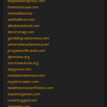
thepioneerxpress.com
howtofixissue.com
teamufabet.biz
webfullform.com
allviddownload.com
decorsmag.com
gamblingcasinonews.com
universitiesofamerica.net
progameofbrands.com
qbreview.org
servicewueste.org
zippyrevs.com
matkanumbernow.com
myjobcirculars.com
healthmoreoverfitness.com
topslotxgames.com
routerloggnet.net
dantella6.com