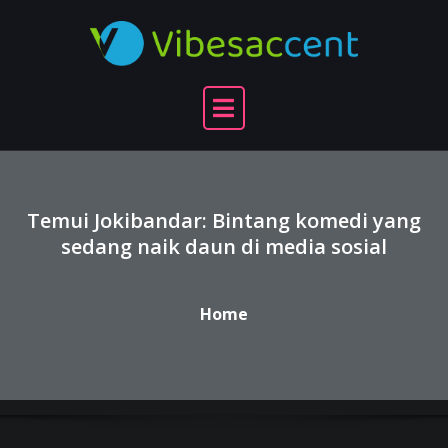
Skip
to
content
Temui Jokibandar: Bintang komedi yang
sedang naik daun di media sosial
Home