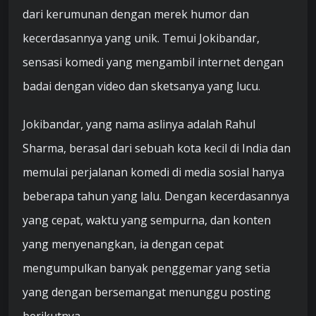
dari kerumunan dengan merek humor dan
kecerdasannya yang unik. Temui Jokibandar,
sensasi komedi yang mengambil internet dengan
badai dengan video dan sketsanya yang lucu.
Jokibandar, yang nama aslinya adalah Rahul
Sharma, berasal dari sebuah kota kecil di India dan
memulai perjalanan komedi di media sosial hanya
beberapa tahun yang lalu. Dengan kecerdasannya
yang cepat, waktu yang sempurna, dan konten
yang menyenangkan, ia dengan cepat
mengumpulkan banyak penggemar yang setia
yang dengan bersemangat menunggu posting