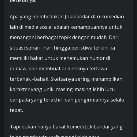
berikutnya.
Apa yang membedakan Jokibandar dari komedian
lain di media sosial adalah kemampuannya untuk
menangani berbagai topik dengan mudah. Dari
situasi sehari -hari hingga peristiwa terkini, ia
memiliki bakat untuk menemukan humor di
duniawi dan membuat audiensnya tertawa
terbahak -bahak. Sketsanya sering menampilkan
karakter yang unik, masing-masing lebih lucu
daripada yang terakhir, dan pengirimannya selalu
tepat.
Tapi bukan hanya bakat komedi Jokibandar yang