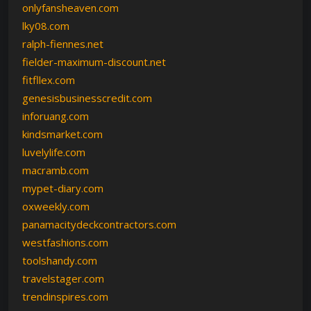
onlyfansheaven.com
lky08.com
ralph-fiennes.net
fielder-maximum-discount.net
fitfllex.com
genesisbusinesscredit.com
inforuang.com
kindsmarket.com
luvelylife.com
macramb.com
mypet-diary.com
oxweekly.com
panamacitydeckcontractors.com
westfashions.com
toolshandy.com
travelstager.com
trendinspires.com