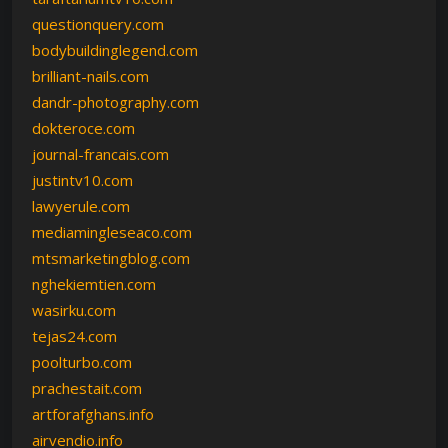
questionquery.com
bodybuildinglegend.com
brilliant-nails.com
dandr-photography.com
dokteroce.com
journal-francais.com
justintv10.com
lawyerule.com
mediamingleseaco.com
mtsmarketingblog.com
nghekiemtien.com
wasirku.com
tejas24.com
poolturbo.com
prachestait.com
artforafghans.info
airvendio.info