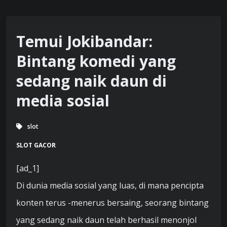
Temui Jokibandar:
Bintang komedi yang
sedang naik daun di
media sosial
slot
SLOT GACOR
[ad_1]
Di dunia media sosial yang luas, di mana pencipta
konten terus -menerus bersaing, seorang bintang
yang sedang naik daun telah berhasil menonjol