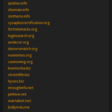
qvidsio.info
shumaio.info
slotherio.info
cysapluscertification.org
fortnitehacks.org
loginsearch.org
aodecor.org
donorsmatch.org
nowtimes.org
casinoeing.org
livemocha.biz
streetlife.biz
hyves.biz
enoughinfo.net
pinhive.net
warnabet.net
bollym4u.me