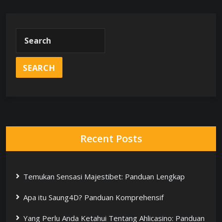
Recent Posts
Temukan Sensasi Majestibet: Panduan Lengkap
Apa itu Saung4D? Panduan Komprehensif
Yang Perlu Anda Ketahui Tentang Ahlicasino: Panduan