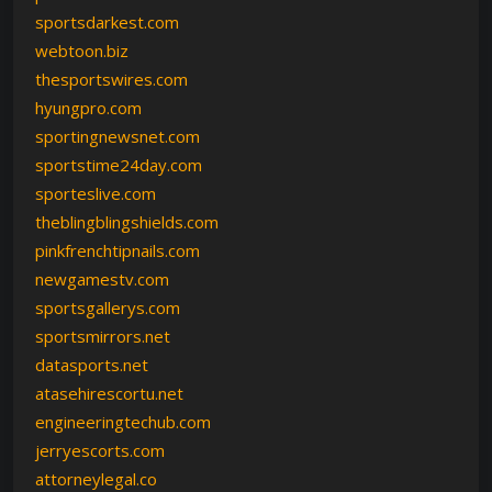
sportsdarkest.com
webtoon.biz
thesportswires.com
hyungpro.com
sportingnewsnet.com
sportstime24day.com
sporteslive.com
theblingblingshields.com
pinkfrenchtipnails.com
newgamestv.com
sportsgallerys.com
sportsmirrors.net
datasports.net
atasehirescortu.net
engineeringtechub.com
jerryescorts.com
attorneylegal.co