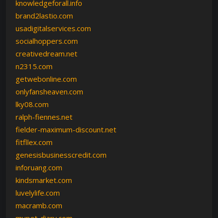
knowledgeforall.info
brand2lastio.com
usadigitalservices.com
socialhoppers.com
creativedream.net
n2315.com
getwebonline.com
onlyfansheaven.com
lky08.com
ralph-fiennes.net
fielder-maximum-discount.net
fitfllex.com
genesisbusinesscredit.com
inforuang.com
kindsmarket.com
luvelylife.com
macramb.com