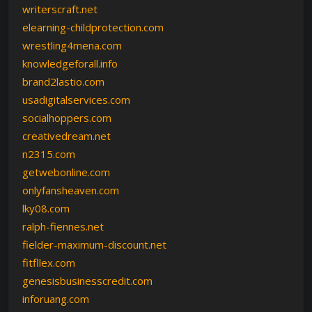
writerscraft.net
elearning-childprotection.com
wrestling4mena.com
knowledgeforall.info
brand2lastio.com
usadigitalservices.com
socialhoppers.com
creativedream.net
n2315.com
getwebonline.com
onlyfansheaven.com
lky08.com
ralph-fiennes.net
fielder-maximum-discount.net
fitfllex.com
genesisbusinesscredit.com
inforuang.com