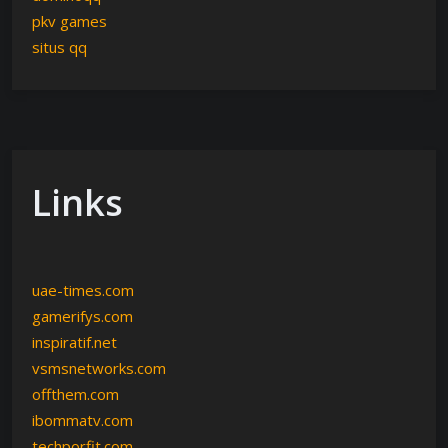
pkv games
situs qq
Links
uae-times.com
gamerifys.com
inspiratif.net
vsmsnetworks.com
offthem.com
ibommatv.com
techporfit.com