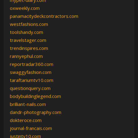
mypet-diary.com
oxweekly.com
panamacitydeckcontractors.com
westfashions.com
toolshandy.com
travelstager.com
trendinspires.com
rannyephul.com
reportradar360.com
swaggyfashion.com
taraftariumtv10.com
questionquery.com
bodybuildinglegend.com
brilliant-nails.com
dandr-photography.com
dokteroce.com
journal-francais.com
justintv10.com