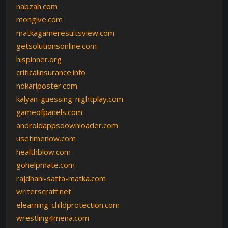
nabzah.com
mongive.com
matkagameresultsview.com
getsolutionsonline.com
hispinner.org
criticalinsurance.info
nokariposter.com
kalyan-guessing-nightplay.com
gameofpanels.com
androidappsdownloader.com
usetimenow.com
healthblow.com
gohelpmate.com
rajdhani-satta-matka.com
writerscraft.net
elearning-childprotection.com
wrestling4mena.com