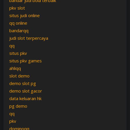
bandar judi bola terbaik
pkv slot
situs judi online
qq online
bandarqq
judi slot terpercaya
qq
situs pkv
situs pkv games
ahliqq
slot demo
demo slot pg
demo slot gacor
data keluaran hk
pg demo
qq
pkv
dominoqq