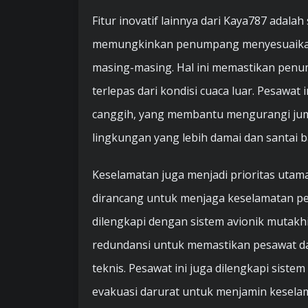
Fitur inovatif lainnya dari Kaya787 adala
memungkinkan penumpang menyesuaikan 
masing-masing. Hal ini memastikan pe
terlepas dari kondisi cuaca luar. Pesawat 
canggih, yang membantu mengurangi juml
lingkungan yang lebih damai dan santai
Keselamatan juga menjadi prioritas utam
dirancang untuk menjaga keselamatan pe
dilengkapi dengan sistem avionik mutakhi
redundansi untuk memastikan pesawat da
teknis. Pesawat ini juga dilengkapi sist
evakuasi darurat untuk menjamin kesel