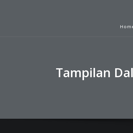
Skip
to
content
Hom
P
r
i
m
a
Tampilan Dal
r
y
M
e
n
u