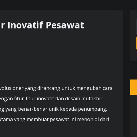
r Inovatif Pesawat
volusioner yang dirancang untuk mengubah cara
ngan fitur-fitur inovatif dan desain mutakhir,
g yang benar-benar unik kepada penumpang.
ur utama yang membuat pesawat ini menonjol dari