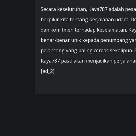
Secara keseluruhan, Kaya787 adalah pesa
berpikir kita tentang perjalanan udara. D
dan komitmen terhadap keselamatan, K
benar-benar unik kepada penumpang ya
pelancong yang paling cerdas sekalipun. 
Kaya787 pasti akan menjadikan perjalana
[ad_2]