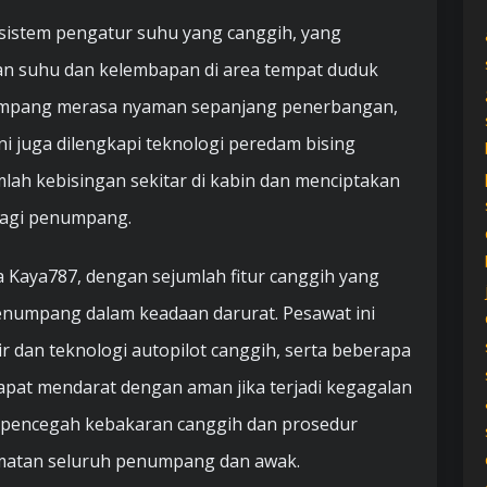
h sistem pengatur suhu yang canggih, yang
suhu dan kelembapan di area tempat duduk
numpang merasa nyaman sepanjang penerbangan,
ini juga dilengkapi teknologi peredam bising
ah kebisingan sekitar di kabin dan menciptakan
 bagi penumpang.
a Kaya787, dengan sejumlah fitur canggih yang
numpang dalam keadaan darurat. Pesawat ini
r dan teknologi autopilot canggih, serta beberapa
pat mendarat dengan aman jika terjadi kegagalan
em pencegah kebakaran canggih dan prosedur
amatan seluruh penumpang dan awak.