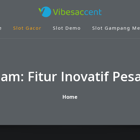
e
Slot Gacor
Slot Demo
Slot Gampang M
am: Fitur Inovatif Pe
Home