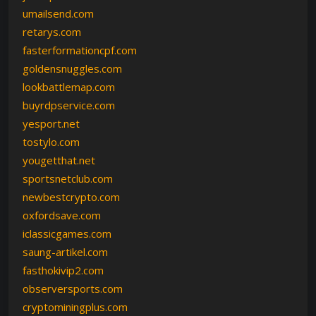
umailsend.com
retarys.com
fasterformationcpf.com
goldensnuggles.com
lookbattlemap.com
buyrdpservice.com
yesport.net
tostylo.com
yougetthat.net
sportsnetclub.com
newbestcrypto.com
oxfordsave.com
iclassicgames.com
saung-artikel.com
fasthokivip2.com
observersports.com
cryptominingplus.com