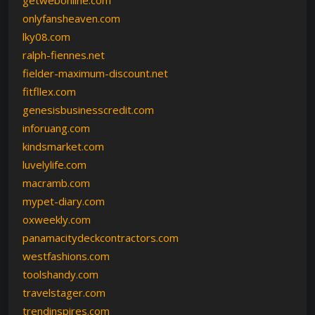
getwebonline.com
onlyfansheaven.com
lky08.com
ralph-fiennes.net
fielder-maximum-discount.net
fitfllex.com
genesisbusinesscredit.com
inforuang.com
kindsmarket.com
luvelylife.com
macramb.com
mypet-diary.com
oxweekly.com
panamacitydeckcontractors.com
westfashions.com
toolshandy.com
travelstager.com
trendinspires.com