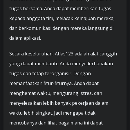
tugas bersama. Anda dapat memberikan tugas
kepada anggota tim, melacak kemajuan mereka,
dan berkomunikasi dengan mereka langsung di
dalam aplikasi.
Secara keseluruhan, Atlas123 adalah alat canggih
yang dapat membantu Anda menyederhanakan
tugas dan tetap terorganisir. Dengan
memanfaatkan fitur-fiturnya, Anda dapat
menghemat waktu, mengurangi stres, dan
menyelesaikan lebih banyak pekerjaan dalam
waktu lebih singkat. Jadi mengapa tidak
mencobanya dan lihat bagaimana ini dapat