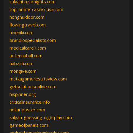
kalyanbazarnights.com
top-online-casino-usa.com
honghuidoor.com
flowingtravel.com
nineniki.com
brandiospecialists.com
medicalcare7.com
adtennaball.com
nabzah.com
mongive.com
matkagameresultsview.com
getsolutionsonline.com
hispinner.org
criticalinsurance.info
nokariposter.com
kalyan-guessing-nightplay.com
gameofpanels.com
androidappsdownloader.com