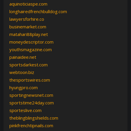
aquinoticiaspe.com
longhairedfrenchbulldog.com
lawyersforhire.co
businemarket.com
matahari88play.net
moneydescriptor.com
youthsmagazine.com
painaidee.net
sportsdarkest.com
webtoon.biz
thesportswires.com
hyungpro.com
sportingnewsnet.com
sportstime24day.com
sporteslive.com
theblingblingshields.com
pinkfrenchtipnails.com