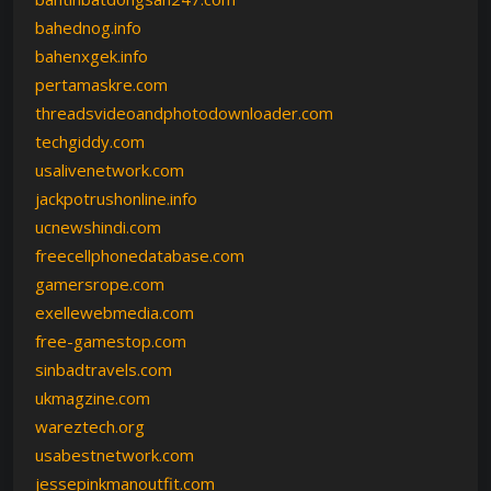
bahednog.info
bahenxgek.info
pertamaskre.com
threadsvideoandphotodownloader.com
techgiddy.com
usalivenetwork.com
jackpotrushonline.info
ucnewshindi.com
freecellphonedatabase.com
gamersrope.com
exellewebmedia.com
free-gamestop.com
sinbadtravels.com
ukmagzine.com
wareztech.org
usabestnetwork.com
jessepinkmanoutfit.com