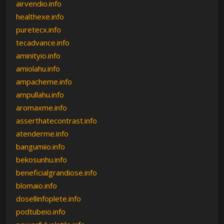
airvendio.info
healthexe.info
puretecx.info
tecadvance.info
aminityio.info
amiolahu.info
ampacheme.info
ampullahu.info
aromaxme.info
asserthatecontrast.info
atenderme.info
bangumiio.info
bekosunhu.info
beneficialgrandiose.info
blomaio.info
dosellinfoplete.info
podtubeio.info