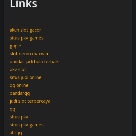
Links
akun slot gacor
situs pkv games
gaple
slot demo maxwin
bandar judi bola terbaik
pkv slot
situs judi online
qq online
bandarqq
judi slot terpercaya
qq
situs pkv
situs pkv games
ahliqq