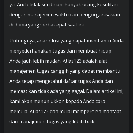
ya, Anda tidak sendirian. Banyak orang kesulitan
dengan manajemen waktu dan pengorganisasian
di dunia yang serba cepat saat ini.
Untungnya, ada solusi yang dapat membantu Anda
menyederhanakan tugas dan membuat hidup
Anda jauh lebih mudah. Atlas123 adalah alat
manajemen tugas canggih yang dapat membantu
Anda tetap mengetahui daftar tugas Anda dan
memastikan tidak ada yang gagal. Dalam artikel ini,
kami akan menunjukkan kepada Anda cara
memulai Atlas123 dan mulai memperoleh manfaat
dari manajemen tugas yang lebih baik.