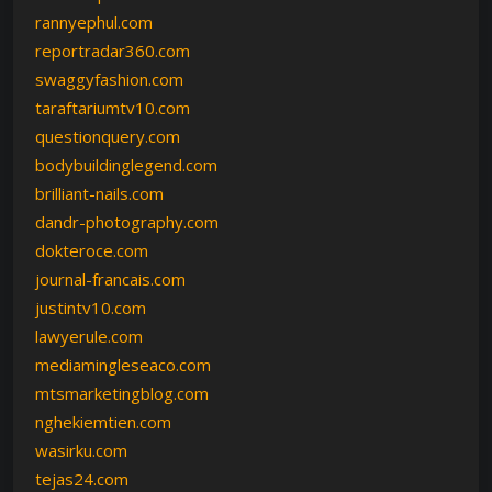
rannyephul.com
reportradar360.com
swaggyfashion.com
taraftariumtv10.com
questionquery.com
bodybuildinglegend.com
brilliant-nails.com
dandr-photography.com
dokteroce.com
journal-francais.com
justintv10.com
lawyerule.com
mediamingleseaco.com
mtsmarketingblog.com
nghekiemtien.com
wasirku.com
tejas24.com