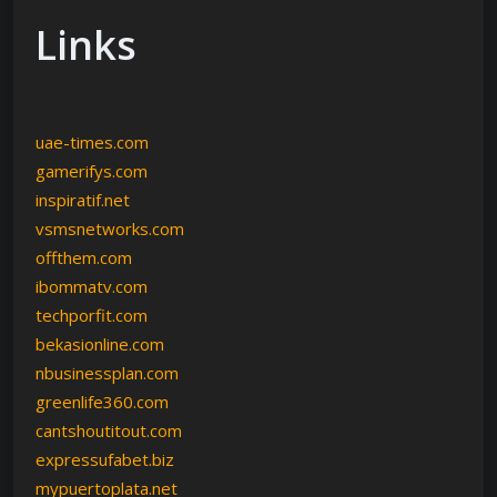
Links
uae-times.com
gamerifys.com
inspiratif.net
vsmsnetworks.com
offthem.com
ibommatv.com
techporfit.com
bekasionline.com
nbusinessplan.com
greenlife360.com
cantshoutitout.com
expressufabet.biz
mypuertoplata.net