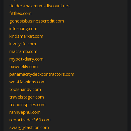
fielder-maximum-discount.net
fitfllex.com
genesisbusinesscredit.com
inforuang.com
kindsmarket.com
luvelylife.com
macramb.com
mypet-diary.com
oxweekly.com
panamacitydeckcontractors.com
westfashions.com
toolshandy.com
travelstager.com
trendinspires.com
rannyephul.com
reportradar360.com
swaggyfashion.com