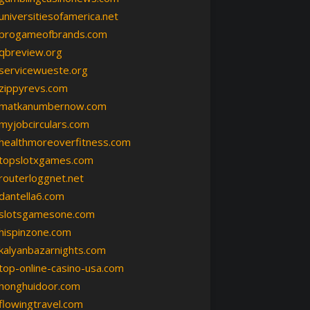
universitiesofamerica.net
progameofbrands.com
qbreview.org
servicewueste.org
zippyrevs.com
matkanumbernow.com
myjobcirculars.com
healthmoreoverfitness.com
topslotxgames.com
routerloggnet.net
dantella6.com
slotsgamesone.com
hispinzone.com
kalyanbazarnights.com
top-online-casino-usa.com
honghuidoor.com
flowingtravel.com