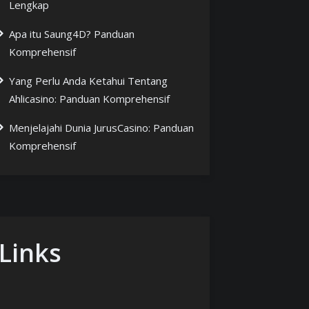
Lengkap
Apa itu Saung4D? Panduan
Komprehensif
Yang Perlu Anda Ketahui Tentang
Ahlicasino: Panduan Komprehensif
Menjelajahi Dunia JurusCasino: Panduan
Komprehensif
Links