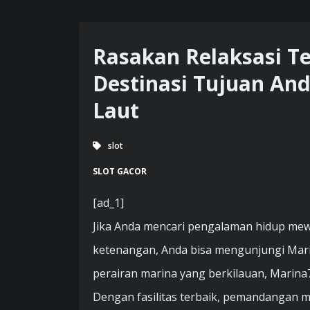
Rasakan Relaksasi Te
Destinasi Tujuan And
Laut
slot
SLOT GACOR
[ad_1]
Jika Anda mencari pengalaman hidup mewah
ketenangan, Anda bisa mengunjungi Mari
perairan marina yang berkilauan, Marin
Dengan fasilitas terbaik, pemandangan 