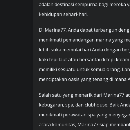
adalah destinasi sempurna bagi mereka ya
kehidupan sehari-hari.
Di Marina77, Anda dapat terbangun deng
menikmati pemandangan marina yang men
lebih suka memulai hari Anda dengan berj
kaki tepi laut atau bersantai di tepi ko
memiliki sesuatu untuk semua orang. Lan
menciptakan oasis yang tenang di mana 
Salah satu yang menarik dari Marina77 ad
kebugaran, spa, dan clubhouse. Baik Anda
menikmati perawatan spa yang menyegark
acara komunitas, Marina77 siap membantu