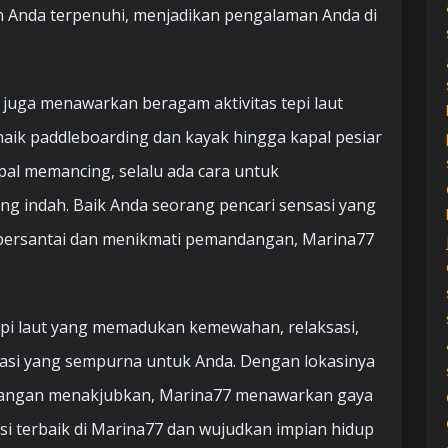
 Anda terpenuhi, menjadikan pengalaman Anda di
 juga menawarkan beragam aktivitas tepi laut
naik paddleboarding dan kayak hingga kapal pesiar
al memancing, selalu ada cara untuk
g indah. Baik Anda seorang pencari sensasi yang
 bersantai dan menikmati pemandangan, Marina77
epi laut yang memadukan kemewahan, relaksasi,
asi yang sempurna untuk Anda. Dengan lokasinya
andangan menakjubkan, Marina77 menawarkan gaya
si terbaik di Marina77 dan wujudkan impian hidup