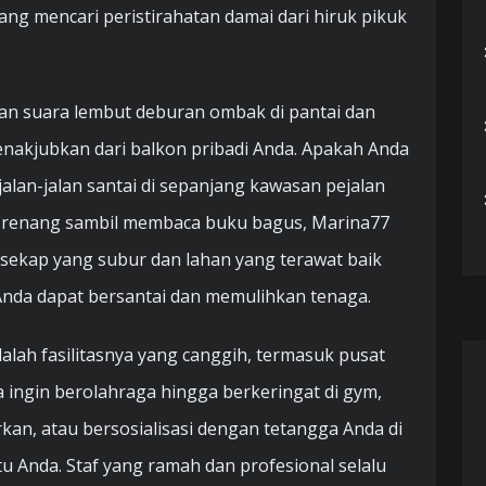
ng mencari peristirahatan damai dari hiruk pikuk
an suara lembut deburan ombak di pantai dan
akjubkan dari balkon pribadi Anda. Apakah Anda
alan-jalan santai di sepanjang kawasan pejalan
lam renang sambil membaca buku bagus, Marina77
sekap yang subur dan lahan yang terawat baik
Anda dapat bersantai dan memulihkan tenaga.
alah fasilitasnya yang canggih, termasuk pusat
 ingin berolahraga hingga berkeringat di gym,
an, atau bersosialisasi dengan tetangga Anda di
 Anda. Staf yang ramah dan profesional selalu