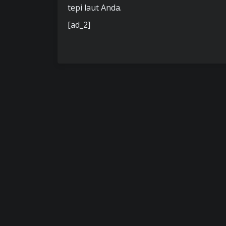
tepi laut Anda.
[ad_2]