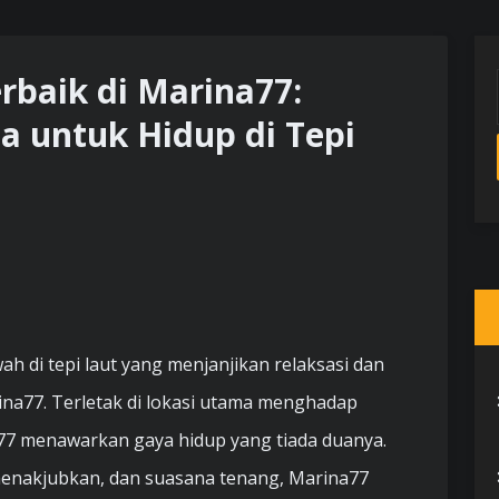
rbaik di Marina77:
a untuk Hidup di Tepi
 di tepi laut yang menjanjikan relaksasi dan
na77. Terletak di lokasi utama menghadap
a77 menawarkan gaya hidup yang tiada duanya.
menakjubkan, dan suasana tenang, Marina77