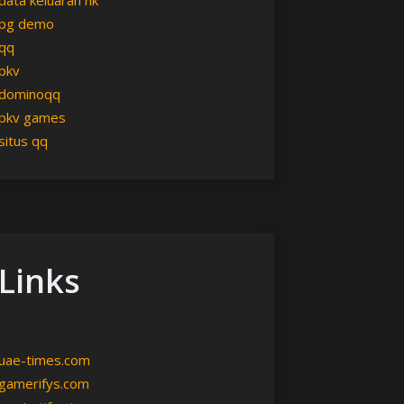
data keluaran hk
pg demo
qq
pkv
dominoqq
pkv games
situs qq
Links
uae-times.com
gamerifys.com