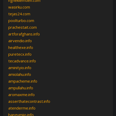
nghekiemtien.com
wasirku.com
tejas24.com
poolturbo.com
prachestait.com
artforafghans.info
airvendio.info
healthexe.info
puretecx.info
tecadvance.info
aminityio.info
amiolahu.info
ampacheme.info
ampullahu.info
aromaxme.info
asserthatecontrast.info
atenderme.info
bangumiio.info