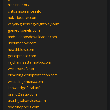
hispinner.org
criticalinsurance.info
nokariposter.com
kalyan-guessing-nightplay.com
gameofpanels.com
androidappsdownloader.com
usetimenow.com
healthblow.com
gohelpmate.com
rajdhani-satta-matka.com
writerscraft.net
elearning-childprotection.com
wrestling4mena.com
knowledgeforall.info
brand2lastio.com
usadigitalservices.com
socialhoppers.com