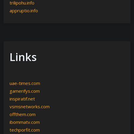
trilipohu.info
appruptio.info
Links
uae-times.com
gamerifys.com
inspiratif.net
vsmsnetworks.com
offthem.com
ibommatv.com
techporfit.com