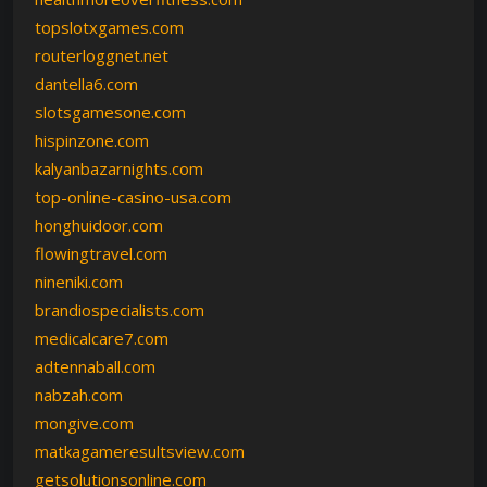
topslotxgames.com
routerloggnet.net
dantella6.com
slotsgamesone.com
hispinzone.com
kalyanbazarnights.com
top-online-casino-usa.com
honghuidoor.com
flowingtravel.com
nineniki.com
brandiospecialists.com
medicalcare7.com
adtennaball.com
nabzah.com
mongive.com
matkagameresultsview.com
getsolutionsonline.com