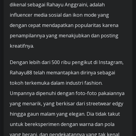
dikenal sebagai Rahayu Anggraini, adalah
influencer media sosial dan ikon mode yang
dengan cepat mendapatkan popularitas karena
penampilannya yang menakjubkan dan posting
kreatifnya.
Dengan lebih dari 500 ribu pengikut di Instagram,
Rahayu88 telah memantapkan dirinya sebagai
tokoh terkemuka dalam industri fashion.
Umpannya dipenuhi dengan foto-foto pakaiannya
yang menarik, yang berkisar dari streetwear edgy
hingga gaun malam yang elegan. Dia tidak takut
untuk bereksperimen dengan warna dan pola
yang berani, dan pendekatannya yang tak kenal