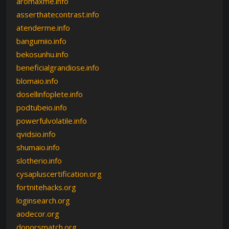
aromaxme.info
asserthatecontrast.info
atenderme.info
bangumiio.info
bekosunhu.info
beneficialgrandiose.info
blomaio.info
dosellinfoplete.info
podtubeio.info
powerfulvolatile.info
qvidsio.info
shumaio.info
slotherio.info
cysapluscertification.org
fortnitehacks.org
loginsearch.org
aodecor.org
donorsmatch.org