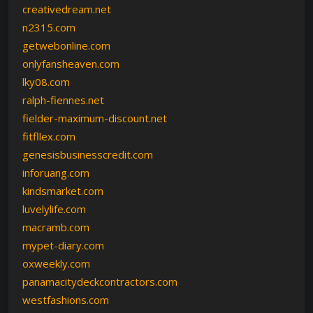
creativedream.net
n2315.com
getwebonline.com
onlyfansheaven.com
lky08.com
ralph-fiennes.net
fielder-maximum-discount.net
fitfllex.com
genesisbusinesscredit.com
inforuang.com
kindsmarket.com
luvelylife.com
macramb.com
mypet-diary.com
oxweekly.com
panamacitydeckcontractors.com
westfashions.com