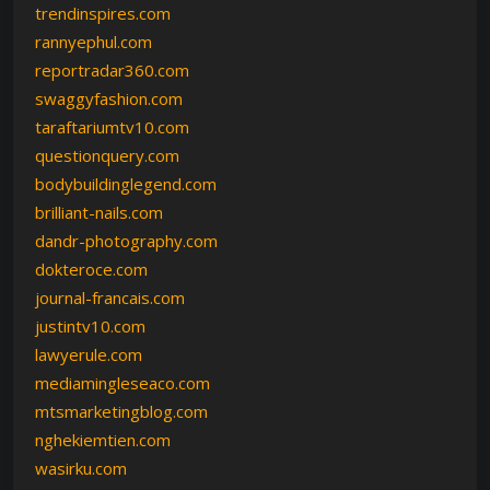
trendinspires.com
rannyephul.com
reportradar360.com
swaggyfashion.com
taraftariumtv10.com
questionquery.com
bodybuildinglegend.com
brilliant-nails.com
dandr-photography.com
dokteroce.com
journal-francais.com
justintv10.com
lawyerule.com
mediamingleseaco.com
mtsmarketingblog.com
nghekiemtien.com
wasirku.com