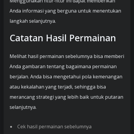
Menggunakan fitur-fitur ini dapat memberikan
Anda informasi yang berguna untuk menentukan
langkah selanjutnya.
Catatan Hasil Permainan
Melihat hasil permainan sebelumnya bisa memberi
Anda gambaran tentang bagaimana permainan
berjalan. Anda bisa mengetahui pola kemenangan
atau kekalahan yang terjadi, sehingga bisa
merancang strategi yang lebih baik untuk putaran
selanjutnya.
Cek hasil permainan sebelumnya