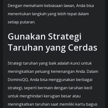
Dengan memahami kebiasaan lawan, Anda bisa
menentukan langkah yang lebih tepat dalam
setiap putaran.
Gunakan Strategi
Taruhan yang Cerdas
Strategi taruhan yang baik adalah kunci untuk
meningkatkan peluang kemenangan Anda. Dalam
DominoQQ, Anda bisa menggunakan berbagai
strategi, seperti bermain dengan taruhan kecil
untuk menghindari kerugian besar atau
meningkatkan taruhan saat memiliki kartu bagus