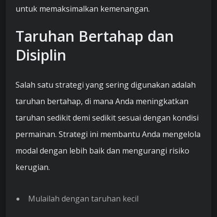
untuk memaksimalkan kemenangan.
Taruhan Bertahap dan
Disiplin
Salah satu strategi yang sering digunakan adalah
taruhan bertahap, di mana Anda meningkatkan
taruhan sedikit demi sedikit sesuai dengan kondisi
permainan. Strategi ini membantu Anda mengelola
modal dengan lebih baik dan mengurangi risiko
kerugian.
Mulailah dengan taruhan kecil