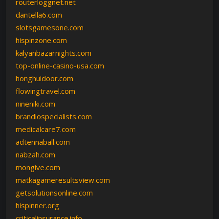
routerloggnet.net
dantella6.com
slotsgamesone.com
hispinzone.com
kalyanbazarnights.com
top-online-casino-usa.com
honghuidoor.com
flowingtravel.com
nineniki.com
brandiospecialists.com
medicalcare7.com
adtennaball.com
nabzah.com
mongive.com
matkagameresultsview.com
getsolutionsonline.com
hispinner.org
criticalinsurance.info