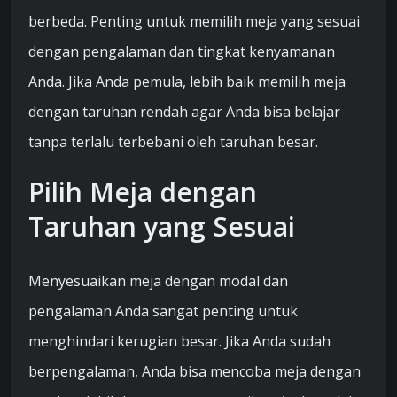
berbeda. Penting untuk memilih meja yang sesuai
dengan pengalaman dan tingkat kenyamanan
Anda. Jika Anda pemula, lebih baik memilih meja
dengan taruhan rendah agar Anda bisa belajar
tanpa terlalu terbebani oleh taruhan besar.
Pilih Meja dengan
Taruhan yang Sesuai
Menyesuaikan meja dengan modal dan
pengalaman Anda sangat penting untuk
menghindari kerugian besar. Jika Anda sudah
berpengalaman, Anda bisa mencoba meja dengan