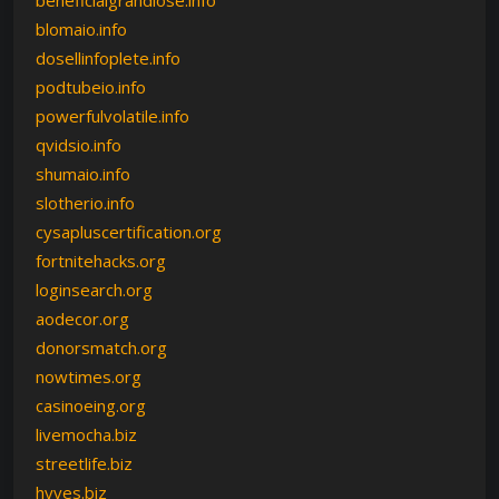
beneficialgrandiose.info
blomaio.info
dosellinfoplete.info
podtubeio.info
powerfulvolatile.info
qvidsio.info
shumaio.info
slotherio.info
cysapluscertification.org
fortnitehacks.org
loginsearch.org
aodecor.org
donorsmatch.org
nowtimes.org
casinoeing.org
livemocha.biz
streetlife.biz
hyves.biz