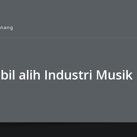
enang
l alih Industri Musik