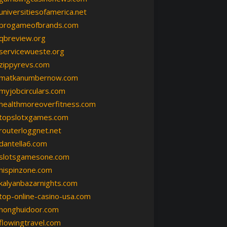
universitiesofamerica.net
progameofbrands.com
qbreview.org
servicewueste.org
zippyrevs.com
matkanumbernow.com
myjobcirculars.com
healthmoreoverfitness.com
topslotxgames.com
routerloggnet.net
dantella6.com
slotsgamesone.com
hispinzone.com
kalyanbazarnights.com
top-online-casino-usa.com
honghuidoor.com
flowingtravel.com