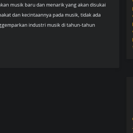
kan musik baru dan menarik yang akan disukai
bakat dan kecintaannya pada musik, tidak ada
gemparkan industri musik di tahun-tahun