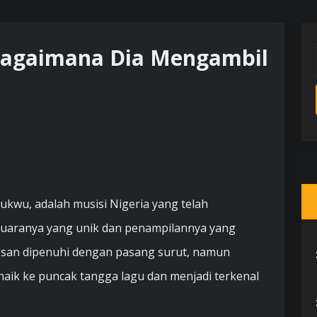
Bagaimana Dia Mengambil
ukwu, adalah musisi Nigeria yang telah
uaranya yang unik dan penampilannya yang
san dipenuhi dengan pasang surut, namun
l naik ke puncak tangga lagu dan menjadi terkenal