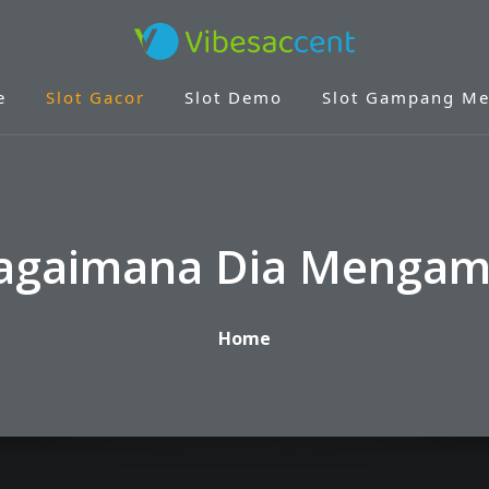
e
Slot Gacor
Slot Demo
Slot Gampang M
agaimana Dia Mengambi
Home