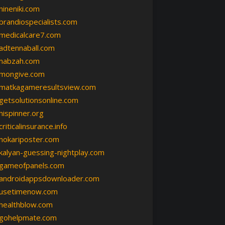
nineniki.com
brandiospecialists.com
medicalcare7.com
adtennaball.com
nabzah.com
mongive.com
matkagameresultsview.com
getsolutionsonline.com
hispinner.org
criticalinsurance.info
nokariposter.com
kalyan-guessing-nightplay.com
gameofpanels.com
androidappsdownloader.com
usetimenow.com
healthblow.com
gohelpmate.com