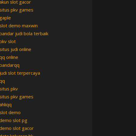
akun slot gacor
situs pkv games
gaple
slot demo maxwin
bandar judi bola terbaik
pkv slot
situs judi online
qq online
bandarqq
judi slot terpercaya
qq
situs pkv
situs pkv games
ahliqq
slot demo
demo slot pg
demo slot gacor