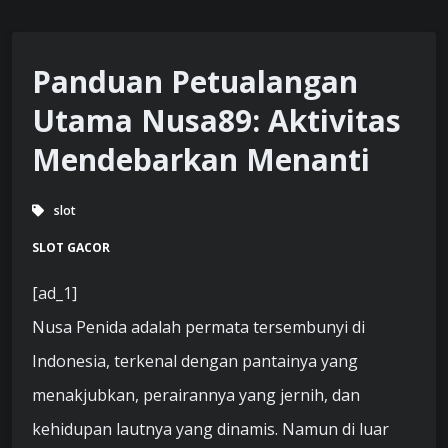
Panduan Petualangan
Utama Nusa89: Aktivitas
Mendebarkan Menanti
slot
SLOT GACOR
[ad_1]
Nusa Penida adalah permata tersembunyi di
Indonesia, terkenal dengan pantainya yang
menakjubkan, perairannya yang jernih, dan
kehidupan lautnya yang dinamis. Namun di luar