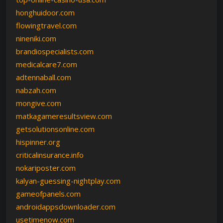
honghuidoor.com
flowingtravel.com
nineniki.com
brandiospecialists.com
medicalcare7.com
adtennaball.com
nabzah.com
mongive.com
matkagameresultsview.com
getsolutionsonline.com
hispinner.org
criticalinsurance.info
nokariposter.com
kalyan-guessing-nightplay.com
gameofpanels.com
androidappsdownloader.com
usetimenow.com