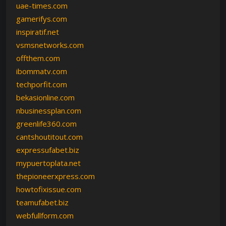
uae-times.com
gamerifys.com
inspiratif.net
vsmsnetworks.com
offthem.com
ibommatv.com
techporfit.com
bekasionline.com
nbusinessplan.com
greenlife360.com
cantshoutitout.com
expressufabet.biz
mypuertoplata.net
thepioneerxpress.com
howtofixissue.com
teamufabet.biz
webfullform.com