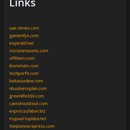
Links
uae-times.com
gamerifys.com
inspiratif.net
vsmsnetworks.com
offthem.com
ibommatv.com
techporfit.com
bekasionline.com
nbusinessplan.com
greenlife360.com
cantshoutitout.com
expressufabet.biz
mypuertoplata.net
thepioneerxpress.com