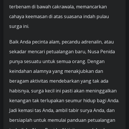
terbenam di bawah cakrawala, memancarkan
cahaya keemasan di atas suasana indah pulau
surga ini.
Baik Anda pecinta alam, pecandu adrenalin, atau
sekadar mencari petualangan baru, Nusa Penida
punya sesuatu untuk semua orang. Dengan
keindahan alamnya yang menakjubkan dan
beragam aktivitas mendebarkan yang tak ada
habisnya, surga kecil ini pasti akan meninggalkan
kenangan tak terlupakan seumur hidup bagi Anda.
Jadi kemasi tas Anda, ambil tabir surya Anda, dan
bersiaplah untuk memulai panduan petualangan