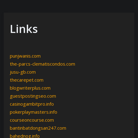
Links
punjwanis.com
the-parcs-clematiscondos.com
jusu-gb.com
thecarepet.com
blogwriterplus.com
guestpostingseo.com
casinogambitpro.info
pokerplaymasters.info
courseoncourse.com
bantinbatdongsan247.com
bahednog.info