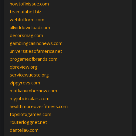
howtofixissue.com
teamufabet.biz
webfullform.com
allviddownload.com
decorsmag.com
gamblingcasinonews.com
universitiesofamerica.net
progameofbrands.com
qbreview.org
servicewueste.org
zippyrevs.com
matkanumbernow.com
myjobcirculars.com
healthmoreoverfitness.com
topslotxgames.com
routerloggnet.net
dantella6.com