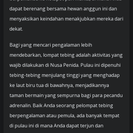
dapat berenang bersama hewan anggun ini dan
menyaksikan keindahan menakjubkan mereka dari
dekat.
Bagi yang mencari pengalaman lebih
mendebarkan, lompat tebing adalah aktivitas yang
wajib dilakukan di Nusa Penida. Pulau ini dipenuhi
tebing-tebing menjulang tinggi yang menghadap
ke laut biru tua di bawahnya, menjadikannya
taman bermain yang sempurna bagi para pecandu
adrenalin. Baik Anda seorang pelompat tebing
berpengalaman atau pemula, ada banyak tempat
di pulau ini di mana Anda dapat terjun dan