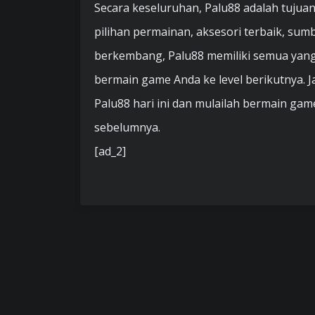
Secara keseluruhan, Palu88 adalah tuju
pilihan permainan, aksesori terbaik, su
berkembang, Palu88 memiliki semua ya
bermain game Anda ke level berikutnya
Palu88 hari ini dan mulailah bermain ga
sebelumnya.
[ad_2]