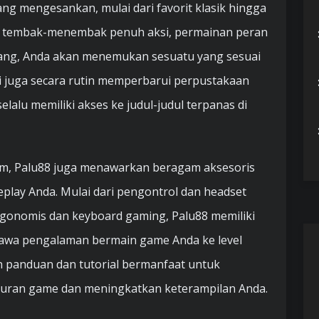
g mengesankan, mulai dari favorit klasik hingga
me tembak-menembak penuh aksi, permainan peran
ntang, Anda akan menemukan sesuatu yang sesuai
ni juga secara rutin memperbarui perpustakaan
alu memiliki akses ke judul-judul terpanas di
am, Palu88 juga menawarkan beragam aksesoris
ay Anda. Mulai dari pengontrol dan headset
ergonomis dan keyboard gaming, Palu88 memiliki
wa pengalaman bermain game Anda ke level
an panduan dan tutorial bermanfaat untuk
ran game dan meningkatkan keterampilan Anda.