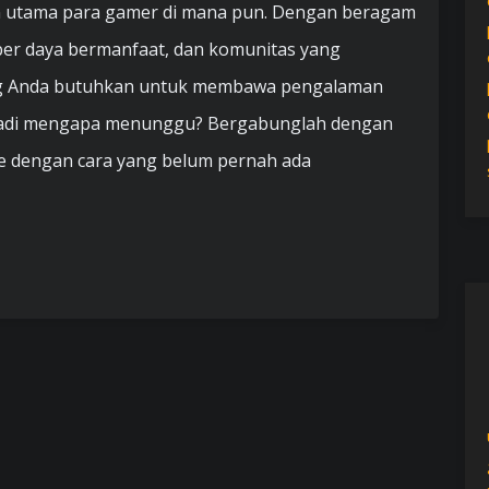
an utama para gamer di mana pun. Dengan beragam
mber daya bermanfaat, dan komunitas yang
ng Anda butuhkan untuk membawa pengalaman
. Jadi mengapa menunggu? Bergabunglah dengan
me dengan cara yang belum pernah ada