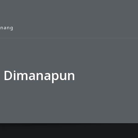
enang
r Dimanapun