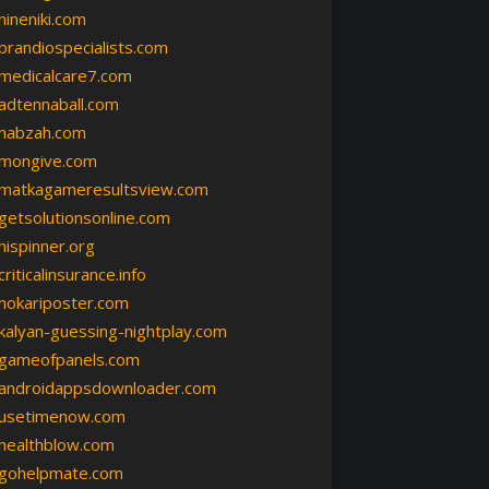
nineniki.com
brandiospecialists.com
medicalcare7.com
adtennaball.com
nabzah.com
mongive.com
matkagameresultsview.com
getsolutionsonline.com
hispinner.org
criticalinsurance.info
nokariposter.com
kalyan-guessing-nightplay.com
gameofpanels.com
androidappsdownloader.com
usetimenow.com
healthblow.com
gohelpmate.com