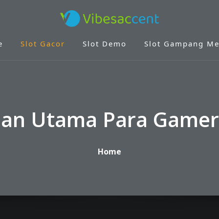
e
Slot Gacor
Slot Demo
Slot Gampang M
juan Utama Para Game
Home