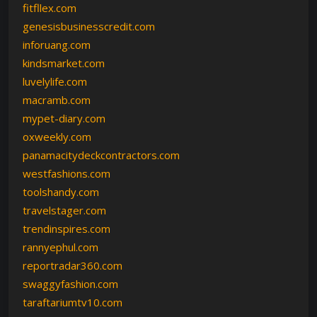
fitfllex.com
genesisbusinesscredit.com
inforuang.com
kindsmarket.com
luvelylife.com
macramb.com
mypet-diary.com
oxweekly.com
panamacitydeckcontractors.com
westfashions.com
toolshandy.com
travelstager.com
trendinspires.com
rannyephul.com
reportradar360.com
swaggyfashion.com
taraftariumtv10.com