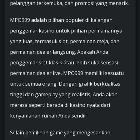
pelanggan terkemuka, dan promosi yang menarik.
MPO999 adalah pilihan populer di kalangan
penggemar kasino untuk pilihan permainannya
yang luas, termasuk slot, permainan meja, dan
permainan dealer langsung. Apakah Anda
penggemar slot klasik atau lebih suka sensasi
permainan dealer live, MPO999 memiliki sesuatu
untuk semua orang. Dengan grafik berkualitas
tinggi dan gameplay yang realistis, Anda akan
merasa seperti berada di kasino nyata dari
kenyamanan rumah Anda sendiri.
Selain pemilihan game yang mengesankan,