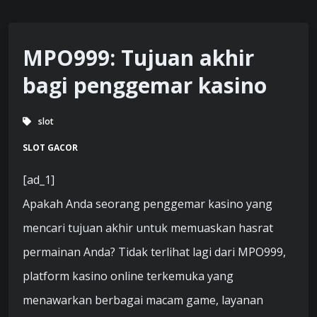
MPO999: Tujuan akhir
bagi penggemar kasino
slot
SLOT GACOR
[ad_1]
Apakah Anda seorang penggemar kasino yang
mencari tujuan akhir untuk memuaskan hasrat
permainan Anda? Tidak terlihat lagi dari MPO999,
platform kasino online terkemuka yang
menawarkan berbagai macam game, layanan