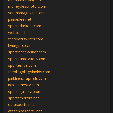
moneydescriptor.com
youthsmagazine.com
painaidee.net
sportsdarkest.com
webtoon.biz
thesportswires.com
hyungpro.com
sportingnewsnet.com
sportstime24day.com
sporteslive.com
theblingblingshields.com
pinkfrenchtipnails.com
newgamestv.com
sportsgallerys.com
sportsmirrors.net
datasports.net
atasehirescortu.net