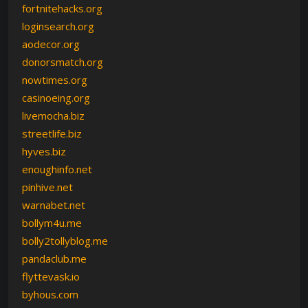
fortnitehacks.org
loginsearch.org
aodecor.org
donorsmatch.org
nowtimes.org
casinoeing.org
livemocha.biz
streetlife.biz
hyves.biz
enoughinfo.net
pinhive.net
warnabet.net
bollym4u.me
bolly2tollyblog.me
pandaclub.me
flyttevask.io
byhous.com