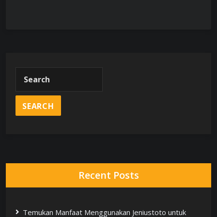
Recent Posts
Temukan Manfaat Menggunakan Jeniustoto untuk