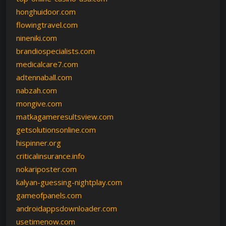
honghuidoor.com
flowingtravel.com
nineniki.com
brandiospecialists.com
medicalcare7.com
adtennaball.com
nabzah.com
mongive.com
matkagameresultsview.com
getsolutionsonline.com
hispinner.org
criticalinsurance.info
nokariposter.com
kalyan-guessing-nightplay.com
gameofpanels.com
androidappsdownloader.com
usetimenow.com