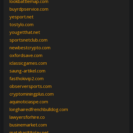
lookbattlemap.com
buyrdpservice.com
yesport.net
tostylo.com
yougetthat.net
sportsnetclub.com
newbestcrypto.com
oxfordsave.com
iclassicgames.com
saung-artikel.com
fasthokivip2.com
observersports.com
cryptominingplus.com
aquinoticiaspe.com
longhairedfrenchbulldog.com
lawyersforhire.co
businemarket.com
matahari88play.net