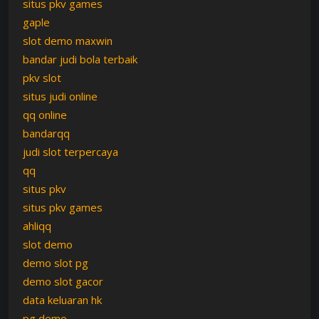
situs pkv games
gaple
slot demo maxwin
bandar judi bola terbaik
pkv slot
situs judi online
qq online
bandarqq
judi slot terpercaya
qq
situs pkv
situs pkv games
ahliqq
slot demo
demo slot pg
demo slot gacor
data keluaran hk
pg demo