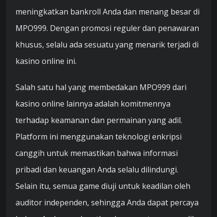
meningkatkan bankroll Anda dan menang besar di
MPO999. Dengan promosi reguler dan penawaran
khusus, selalu ada sesuatu yang menarik terjadi di
kasino online ini.
Salah satu hal yang membedakan MPO999 dari
kasino online lainnya adalah komitmennya
terhadap keamanan dan permainan yang adil.
Platform ini menggunakan teknologi enkripsi
canggih untuk memastikan bahwa informasi
pribadi dan keuangan Anda selalu dilindungi.
Selain itu, semua game diuji untuk keadilan oleh
auditor independen, sehingga Anda dapat percaya