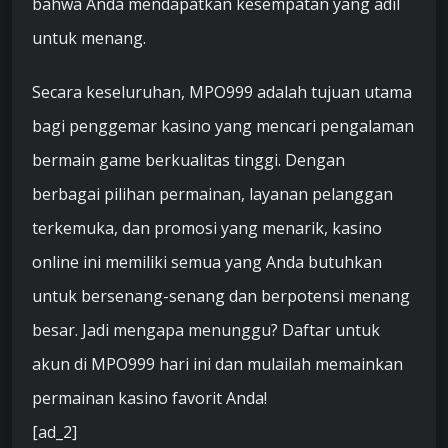
bahwa Anda mendapatkan kesempatan yang adil
untuk menang.
Secara keseluruhan, MPO999 adalah tujuan utama
bagi penggemar kasino yang mencari pengalaman
bermain game berkualitas tinggi. Dengan
berbagai pilihan permainan, layanan pelanggan
terkemuka, dan promosi yang menarik, kasino
online ini memiliki semua yang Anda butuhkan
untuk bersenang-senang dan berpotensi menang
besar. Jadi mengapa menunggu? Daftar untuk
akun di MPO999 hari ini dan mulailah memainkan
permainan kasino favorit Anda!
[ad_2]