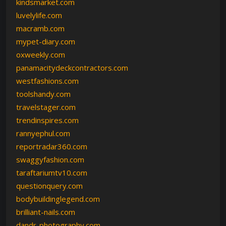
kindsmarket.com
luvelylife.com
macramb.com
mypet-diary.com
oxweekly.com
panamacitydeckcontractors.com
westfashions.com
toolshandy.com
travelstager.com
trendinspires.com
rannyephul.com
reportradar360.com
swaggyfashion.com
taraftariumtv10.com
questionquery.com
bodybuildinglegend.com
brilliant-nails.com
dandr-photography.com