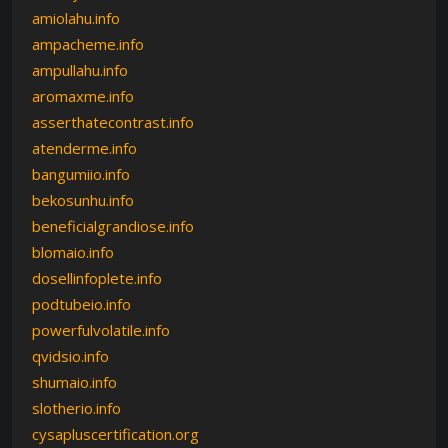
amiolahu.info
ampacheme.info
ampullahu.info
aromaxme.info
asserthatecontrast.info
atenderme.info
bangumiio.info
bekosunhu.info
beneficialgrandiose.info
blomaio.info
dosellinfoplete.info
podtubeio.info
powerfulvolatile.info
qvidsio.info
shumaio.info
slotherio.info
cysapluscertification.org