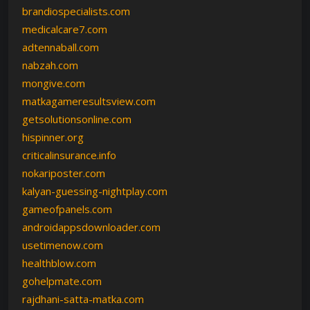
brandiospecialists.com
medicalcare7.com
adtennaball.com
nabzah.com
mongive.com
matkagameresultsview.com
getsolutionsonline.com
hispinner.org
criticalinsurance.info
nokariposter.com
kalyan-guessing-nightplay.com
gameofpanels.com
androidappsdownloader.com
usetimenow.com
healthblow.com
gohelpmate.com
rajdhani-satta-matka.com