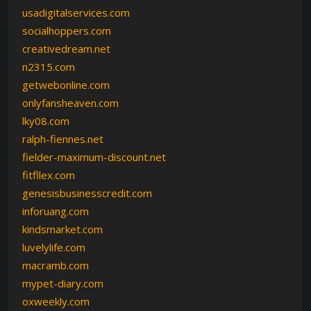
usadigitalservices.com
socialhoppers.com
creativedream.net
n2315.com
getwebonline.com
onlyfansheaven.com
lky08.com
ralph-fiennes.net
fielder-maximum-discount.net
fitfllex.com
genesisbusinesscredit.com
inforuang.com
kindsmarket.com
luvelylife.com
macramb.com
mypet-diary.com
oxweekly.com