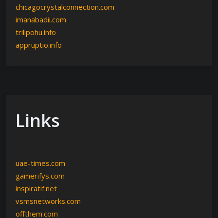
chicagocrystalconnection.com
imanabadii.com
trilipohu.info
appruptio.info
Links
uae-times.com
gamerifys.com
inspiratif.net
vsmsnetworks.com
offthem.com