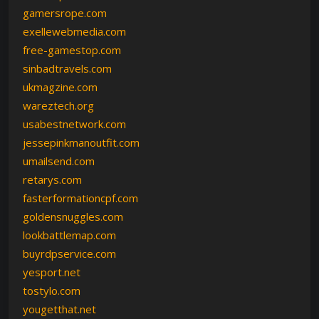
gamersrope.com
exellewebmedia.com
free-gamestop.com
sinbadtravels.com
ukmagzine.com
wareztech.org
usabestnetwork.com
jessepinkmanoutfit.com
umailsend.com
retarys.com
fasterformationcpf.com
goldensnuggles.com
lookbattlemap.com
buyrdpservice.com
yesport.net
tostylo.com
yougetthat.net