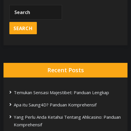
Recent Posts
Temukan Sensasi Majestibet: Panduan Lengkap
Apa itu Saung4D? Panduan Komprehensif
Yang Perlu Anda Ketahui Tentang Ahlicasino: Panduan
Komprehensif