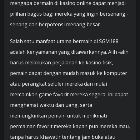
mengapa bermain di kasino online dapat menjadi
pilihan bagus bagi mereka yang ingin bersenang -
senang dan berpotensi menang besar.
Salah satu manfaat utama bermain di SGM188
adalah kenyamanan yang ditawarkannya. Alih -alih
harus melakukan perjalanan ke kasino fisik,
pemain dapat dengan mudah masuk ke komputer
atau perangkat seluler mereka dan mulai
memainkan game favorit mereka segera. Ini dapat
menghemat waktu dan uang, serta
memungkinkan pemain untuk menikmati
permainan favorit mereka kapan pun mereka mau,
tanpa harus khawatir tentang jam buka atau