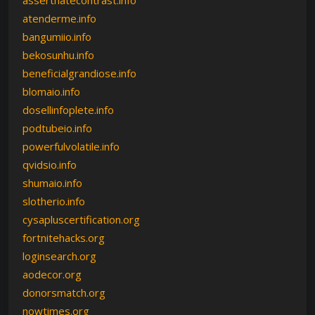
asserthatecontrast.info
atenderme.info
bangumiio.info
bekosunhu.info
beneficialgrandiose.info
blomaio.info
dosellinfoplete.info
podtubeio.info
powerfulvolatile.info
qvidsio.info
shumaio.info
slotherio.info
cysapluscertification.org
fortnitehacks.org
loginsearch.org
aodecor.org
donorsmatch.org
nowtimes.org