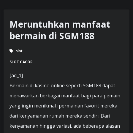
Meruntuhkan manfaat
bermain di SGM188
slot
SLOT GACOR
[ad_1]
Bermain di kasino online seperti SGM188 dapat
menawarkan berbagai manfaat bagi para pemain
yang ingin menikmati permainan favorit mereka
dari kenyamanan rumah mereka sendiri. Dari
kenyamanan hingga variasi, ada beberapa alasan