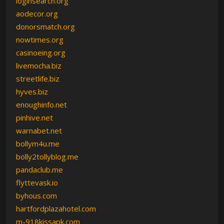
loginsearch.org
aodecor.org
donorsmatch.org
nowtimes.org
casinoeing.org
livemocha.biz
streetlife.biz
hyves.biz
enoughinfo.net
pinhive.net
warnabet.net
bollym4u.me
bolly2tollyblog.me
pandaclub.me
flyttevask.io
byhous.com
hartfordplazahotel.com
m-918kissapk.com