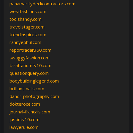
panamacitydeckcontractors.com
westfashions.com
toolshandy.com
travelstager.com
trendinspires.com
rannyephul.com
reportradar360.com
swaggyfashion.com
taraftariumtv10.com
questionquery.com
bodybuildinglegend.com
brilliant-nails.com
dandr-photography.com
dokteroce.com
journal-francais.com
justintv10.com
lawyerule.com