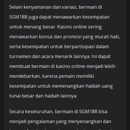
Selain kenyamanan dan variasi, bermain di
SGM188 juga dapat menawarkan kesempatan
untuk menang besar. Kasino online sering
menawarkan bonus dan promosi yang murah hati,
serta kesempatan untuk berpartisipasi dalam
turnamen dan acara menarik lainnya. Ini dapat
membuat bermain di kasino online menjadi lebih
mendebarkan, karena pemain memiliki
kesempatan untuk memenangkan hadiah uang
tunai besar dan hadiah lainnya.
Secara keseluruhan, bermain di SGM188 bisa
menjadi pengalaman yang menyenangkan dan