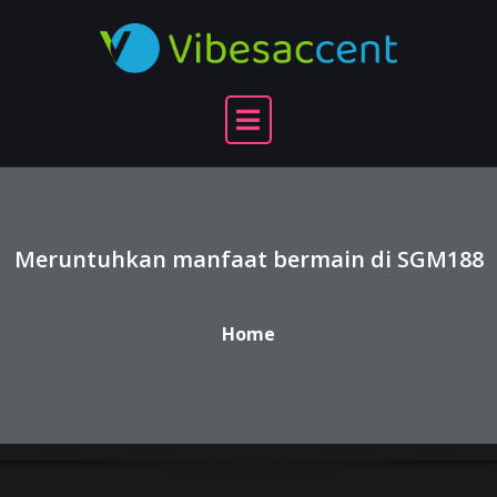
Skip
to
content
Meruntuhkan manfaat bermain di SGM188
Home