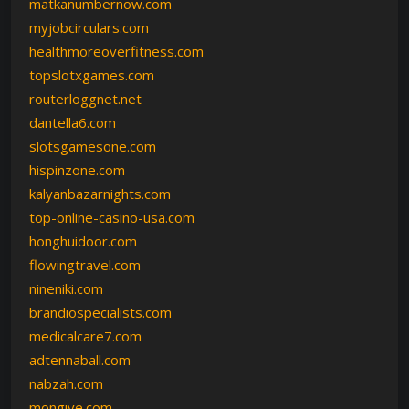
matkanumbernow.com
myjobcirculars.com
healthmoreoverfitness.com
topslotxgames.com
routerloggnet.net
dantella6.com
slotsgamesone.com
hispinzone.com
kalyanbazarnights.com
top-online-casino-usa.com
honghuidoor.com
flowingtravel.com
nineniki.com
brandiospecialists.com
medicalcare7.com
adtennaball.com
nabzah.com
mongive.com