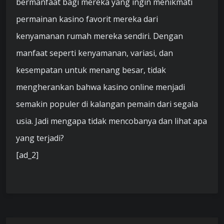
bermanfaat bagi mereka yang ingin menikmati
permainan kasino favorit mereka dari
kenyamanan rumah mereka sendiri. Dengan
manfaat seperti kenyamanan, variasi, dan
kesempatan untuk menang besar, tidak
mengherankan bahwa kasino online menjadi
semakin populer di kalangan pemain dari segala
usia. Jadi mengapa tidak mencobanya dan lihat apa
yang terjadi?
[ad_2]