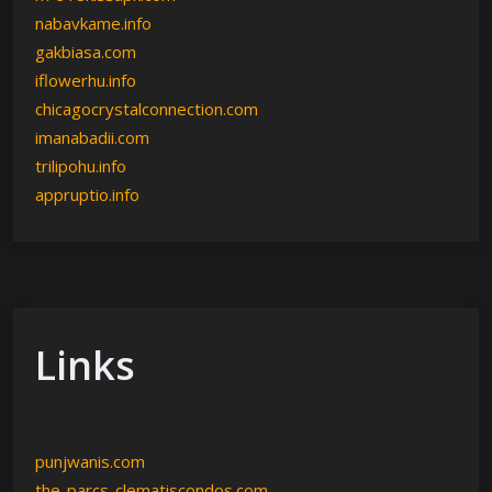
nabavkame.info
gakbiasa.com
iflowerhu.info
chicagocrystalconnection.com
imanabadii.com
trilipohu.info
appruptio.info
Links
punjwanis.com
the-parcs-clematiscondos.com