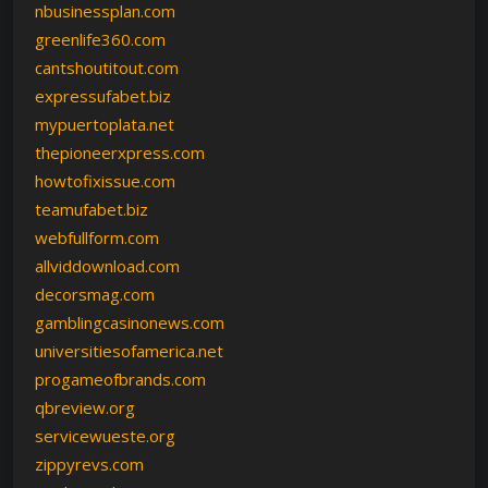
nbusinessplan.com
greenlife360.com
cantshoutitout.com
expressufabet.biz
mypuertoplata.net
thepioneerxpress.com
howtofixissue.com
teamufabet.biz
webfullform.com
allviddownload.com
decorsmag.com
gamblingcasinonews.com
universitiesofamerica.net
progameofbrands.com
qbreview.org
servicewueste.org
zippyrevs.com