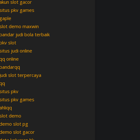
akun slot gacor
situs pkv games
gaple
slot demo maxwin
bandar judi bola terbaik
pkv slot
situs judi online
qq online
bandarqq
judi slot terpercaya
qq
situs pkv
situs pkv games
ahliqq
slot demo
demo slot pg
demo slot gacor