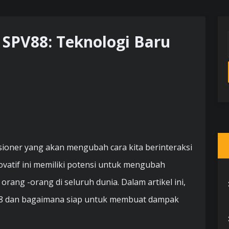
 SPV88: Teknologi Baru
sioner yang akan mengubah cara kita berinteraksi
novatif ini memiliki potensi untuk mengubah
orang -orang di seluruh dunia. Dalam artikel ini,
88 dan bagaimana siap untuk membuat dampak