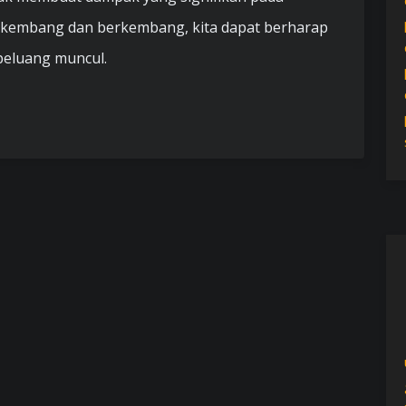
berkembang dan berkembang, kita dapat berharap
peluang muncul.