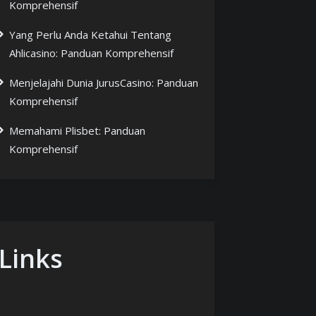
Komprehensif
Yang Perlu Anda Ketahui Tentang
Ahlicasino: Panduan Komprehensif
Menjelajahi Dunia JurusCasino: Panduan
Komprehensif
Memahami Plisbet: Panduan
Komprehensif
Links