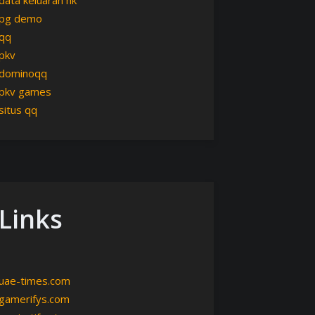
data keluaran hk
pg demo
qq
pkv
dominoqq
pkv games
situs qq
Links
uae-times.com
gamerifys.com