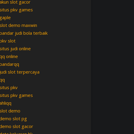
akun slot gacor
situs pkv games
gaple
slot demo maxwin
bandar judi bola terbaik
pkv slot
situs judi online
qq online
bandarqq
judi slot terpercaya
qq
situs pkv
situs pkv games
ahliqq
slot demo
demo slot pg
demo slot gacor