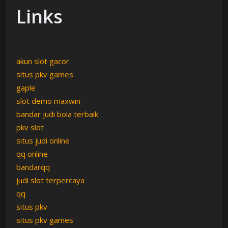
Links
akun slot gacor
situs pkv games
gaple
slot demo maxwin
bandar judi bola terbaik
pkv slot
situs judi online
qq online
bandarqq
judi slot terpercaya
qq
situs pkv
situs pkv games