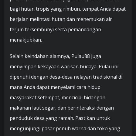
bagi hutan tropis yang rimbun, tempat Anda dapat
berjalan melintasi hutan dan menemukan air
terjun tersembunyi serta pemandangan
menakjubkan.
Selain keindahan alamnya, Pulau88 juga
menyimpan kekayaan warisan budaya. Pulau ini
dipenuhi dengan desa-desa nelayan tradisional di
mana Anda dapat menyelami cara hidup
masyarakat setempat, mencicipi hidangan
makanan laut segar, dan berinteraksi dengan
penduduk desa yang ramah. Pastikan untuk
mengunjungi pasar penuh warna dan toko yang