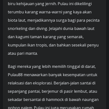
biru kehijauan yang jernih. Pulau ini dikelilingi
terumbu karang warna-warni yang kaya akan
biota laut, menjadikannya surga bagi para pecinta
snorkeling dan diving. Jelajahi dunia bawah laut
dan kagumi taman karang yang semarak,
kumpulan ikan tropis, dan bahkan sesekali penyu
atau pari manta.
Bagi mereka yang lebih memilih tinggal di darat,
Pulau88 menawarkan banyak kesempatan untuk
relaksasi dan eksplorasi. Berjalan-jalan santai di
sepanjang pantai, berjemur di pasir lembut, atau
sekadar bersantai di hammock di bawah naungan
pohon palem. Pulau ini juga merupakan rumah