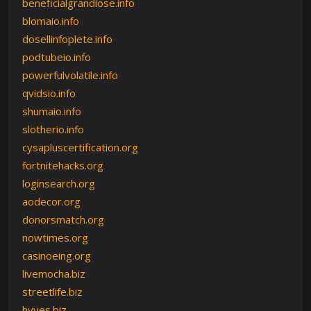
beneficialgrandiose.info
blomaio.info
dosellinfoplete.info
podtubeio.info
powerfulvolatile.info
qvidsio.info
shumaio.info
slotherio.info
cysapluscertification.org
fortnitehacks.org
loginsearch.org
aodecor.org
donorsmatch.org
nowtimes.org
casinoeing.org
livemocha.biz
streetlife.biz
hyves.biz