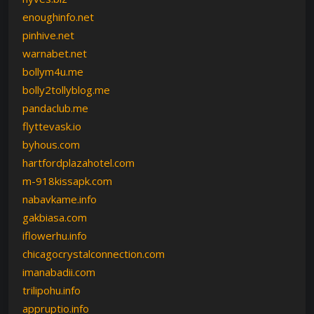
enoughinfo.net
pinhive.net
warnabet.net
bollym4u.me
bolly2tollyblog.me
pandaclub.me
flyttevask.io
byhous.com
hartfordplazahotel.com
m-918kissapk.com
nabavkame.info
gakbiasa.com
iflowerhu.info
chicagocrystalconnection.com
imanabadii.com
trilipohu.info
appruptio.info