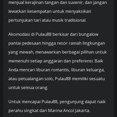
menjual kerajinan tangan dan suvenir, dan jangan
lewatkan kesempatan untuk menyaksikan
pertunjukan tari atau musik tradisional.
Akomodasi di Pulau88 berkisar dari bungalow
pantai pedesaan hingga resor ramah lingkungan
yang mewah, menawarkan berbagai pilihan untuk
memenuhi setiap anggaran dan preferensi. Baik
Anda mencari liburan romantis, liburan keluarga,
atau petualangan solo, Pulau88 memiliki sesuatu
untuk semua orang.
Untuk mencapai Pulau88, pengunjung dapat naik
perahu singkat dari Marina Ancol Jakarta,