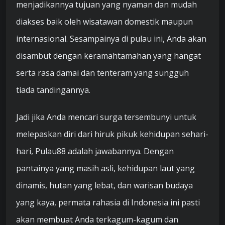
menjadikannya tujuan yang nyaman dan mudah
diakses baik oleh wisatawan domestik maupun
internasional. Sesampainya di pulau ini, Anda akan
disambut dengan keramahtamahan yang hangat
serta rasa damai dan tenteram yang sungguh
tiada tandingannya.
Jadi jika Anda mencari surga tersembunyi untuk
melepaskan diri dari hiruk pikuk kehidupan sehari-
hari, Pulau88 adalah jawabannya. Dengan
pantainya yang masih asli, kehidupan laut yang
dinamis, hutan yang lebat, dan warisan budaya
yang kaya, permata rahasia di Indonesia ini pasti
akan membuat Anda terkagum-kagum dan