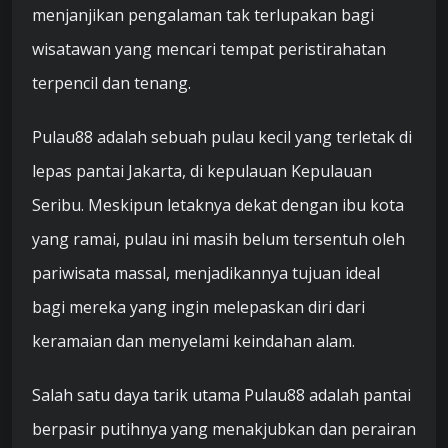
menjanjikan pengalaman tak terlupakan bagi
wisatawan yang mencari tempat peristirahatan
terpencil dan tenang.
Pulau88 adalah sebuah pulau kecil yang terletak di
lepas pantai Jakarta, di kepulauan Kepulauan
Seribu. Meskipun letaknya dekat dengan ibu kota
yang ramai, pulau ini masih belum tersentuh oleh
pariwisata massal, menjadikannya tujuan ideal
bagi mereka yang ingin melepaskan diri dari
keramaian dan menyelami keindahan alam.
Salah satu daya tarik utama Pulau88 adalah pantai
berpasir putihnya yang menakjubkan dan perairan