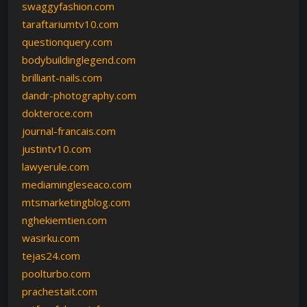
swaggyfashion.com
taraftariumtv10.com
questionquery.com
bodybuildinglegend.com
brilliant-nails.com
dandr-photography.com
dokteroce.com
journal-francais.com
justintv10.com
lawyerule.com
mediamingleseaco.com
mtsmarketingblog.com
nghekiemtien.com
wasirku.com
tejas24.com
poolturbo.com
prachestait.com