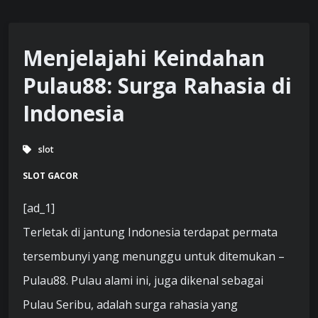
Menjelajahi Keindahan
Pulau88: Surga Rahasia di
Indonesia
slot
SLOT GACOR
[ad_1]
Terletak di jantung Indonesia terdapat permata
tersembunyi yang menunggu untuk ditemukan –
Pulau88. Pulau alami ini, juga dikenal sebagai
Pulau Seribu, adalah surga rahasia yang