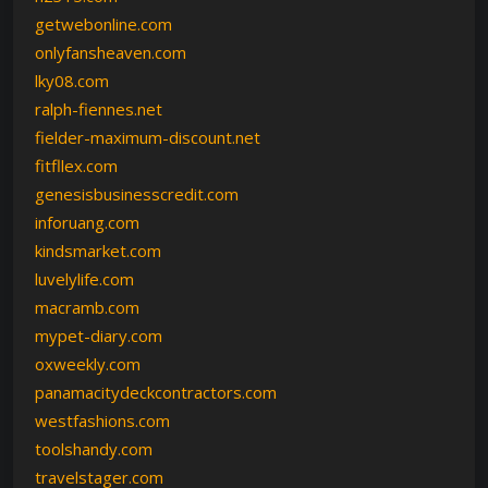
getwebonline.com
onlyfansheaven.com
lky08.com
ralph-fiennes.net
fielder-maximum-discount.net
fitfllex.com
genesisbusinesscredit.com
inforuang.com
kindsmarket.com
luvelylife.com
macramb.com
mypet-diary.com
oxweekly.com
panamacitydeckcontractors.com
westfashions.com
toolshandy.com
travelstager.com