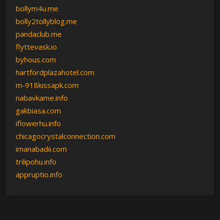
bollym4u.me
bolly2tollyblog.me
pandaclub.me
flyttevask.io
byhous.com
hartfordplazahotel.com
m-918kissapk.com
nabavkame.info
gakbiasa.com
iflowerhu.info
chicagocrystalconnection.com
imanabadii.com
trilipohu.info
appruptio.info