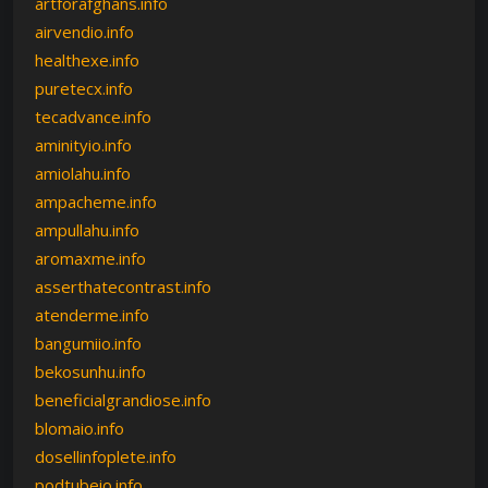
artforafghans.info
airvendio.info
healthexe.info
puretecx.info
tecadvance.info
aminityio.info
amiolahu.info
ampacheme.info
ampullahu.info
aromaxme.info
asserthatecontrast.info
atenderme.info
bangumiio.info
bekosunhu.info
beneficialgrandiose.info
blomaio.info
dosellinfoplete.info
podtubeio.info