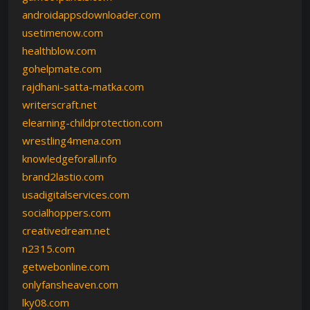
androidappsdownloader.com
usetimenow.com
healthblow.com
gohelpmate.com
rajdhani-satta-matka.com
writerscraft.net
elearning-childprotection.com
wrestling4mena.com
knowledgeforall.info
brand2lastio.com
usadigitalservices.com
socialhoppers.com
creativedream.net
n2315.com
getwebonline.com
onlyfansheaven.com
lky08.com