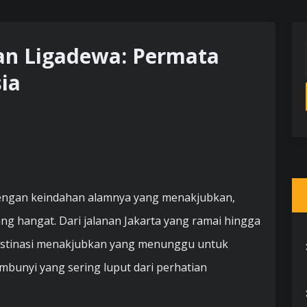
an Ligadewa: Permata
ia
dengan keindahan alamnya yang menakjubkan,
g hangat. Dari jalanan Jakarta yang ramai hingga
a destinasi menakjubkan yang menunggu untuk
embunyi yang sering luput dari perhatian