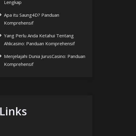
Lengkap
Apa itu Saung4D? Panduan
Komprehensif
Yang Perlu Anda Ketahui Tentang
Ahlicasino: Panduan Komprehensif
Menjelajahi Dunia JurusCasino: Panduan
Komprehensif
Links