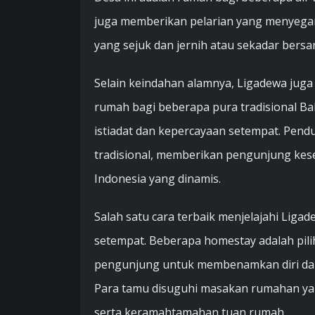
juga memberikan pelarian yang menyegar
yang sejuk dan jernih atau sekadar bersa
Selain keindahan alamnya, Ligadewa juga 
rumah bagi beberapa pura tradisional Bal
istiadat dan kepercayaan setempat. Pend
tradisional, memberikan pengunjung ke
Indonesia yang dinamis.
Salah satu cara terbaik menjelajahi Lig
setempat. Beberapa homestay adalah pili
pengunjung untuk membenamkan diri dal
Para tamu disuguhi masakan rumahan yang 
serta keramahtamahan tuan rumah.