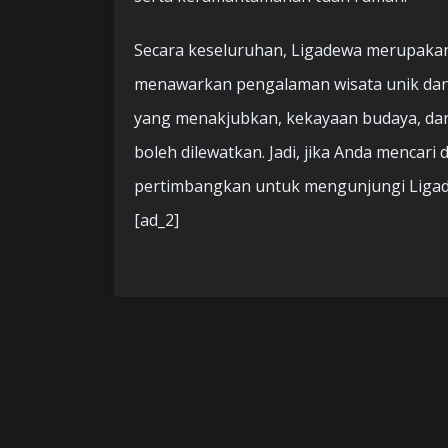
Secara keseluruhan, Ligadewa merupakan
menawarkan pengalaman wisata unik da
yang menakjubkan, kekayaan budaya, dan 
boleh dilewatkan. Jadi, jika Anda mencari 
pertimbangkan untuk mengunjungi Ligade
[ad_2]