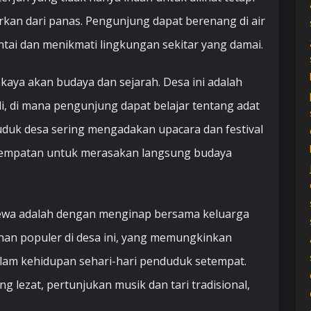
kan dari panas. Pengunjung dapat berenang di air
ntai dan menikmati lingkungan sekitar yang damai.
kaya akan budaya dan sejarah. Desa ini adalah
i, di mana pengunjung dapat belajar tentang adat
uduk desa sering mengadakan upacara dan festival
sempatan untuk merasakan langsung budaya
adewa adalah dengan menginap bersama keluarga
han populer di desa ini, yang memungkinkan
am kehidupan sehari-hari penduduk setempat.
lezat, pertunjukan musik dan tari tradisional,