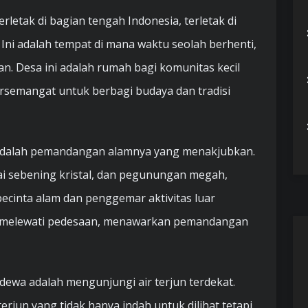
rletak di bagian tengah Indonesia, terletak di
 Ini adalah tempat di mana waktu seolah berhenti,
. Desa ini adalah rumah bagi komunitas kecil
rsemangat untuk berbagi budaya dan tradisi
a adalah pemandangan alamnya yang menakjubkan.
ngai sebening kristal, dan pegunungan megah,
ecinta alam dan penggemar aktivitas luar
ok melewati pedesaan, menawarkan pemandangan
gadewa adalah mengunjungi air terjun terdekat.
erjun yang tidak hanya indah untuk dilihat tetapi