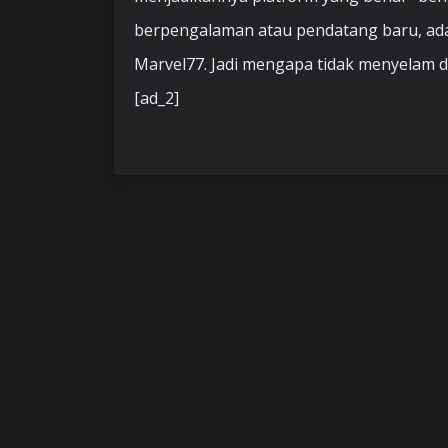
berpengalaman atau pendatang baru, ada
Marvel77. Jadi mengapa tidak menyelam da
[ad_2]