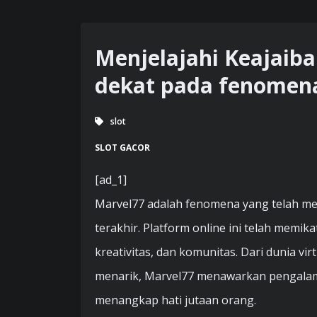
Menjelajahi Keajaiba
dekat pada fenomen
slot
SLOT GACOR
[ad_1]
Marvel77 adalah fenomena yang telah m
terakhir. Platform online ini telah memi
kreativitas, dan komunitas. Dari dunia vi
menarik, Marvel77 menawarkan pengalam
menangkap hati jutaan orang.