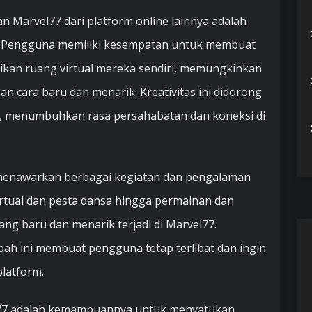
 Marvel77 dari platform online lainnya adalah
si. Pengguna memiliki kesempatan untuk membuat
ikan ruang virtual mereka sendiri, memungkinkan
 cara baru dan menarik. Kreativitas ini didorong
7, menumbuhkan rasa persahabatan dan koneksi di
a menawarkan berbagai kegiatan dan pengalaman
irtual dan pesta dansa hingga permainan dan
yang baru dan menarik terjadi di Marvel77.
ah ini membuat pengguna tetap terlibat dan ingin
latform.
vel77 adalah kemampuannya untuk menyatukan