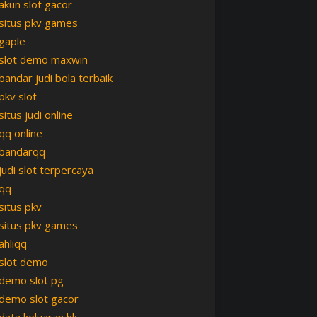
akun slot gacor
situs pkv games
gaple
slot demo maxwin
bandar judi bola terbaik
pkv slot
situs judi online
qq online
bandarqq
judi slot terpercaya
qq
situs pkv
situs pkv games
ahliqq
slot demo
demo slot pg
demo slot gacor