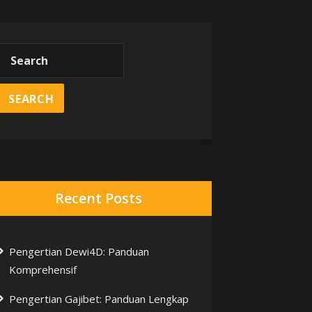
Recent Posts
Pengertian Dewi4D: Panduan
Komprehensif
Pengertian Gajibet: Panduan Lengkap