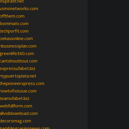
inspiratif.net
vsmsnetworks.com
offthem.com
ibommatv.com
techporfit.com
bekasionline.com
nbusinessplan.com
greenlife360.com
cantshoutitout.com
expressufabet.biz
mypuertoplata.net
thepioneerxpress.com
howtofixissue.com
teamufabet.biz
webfullform.com
allviddownload.com
decorsmag.com
gamblingcasinonews.com