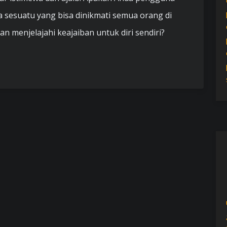
 sesuatu yang bisa dinikmati semua orang di
n menjelajahi keajaiban untuk diri sendiri?