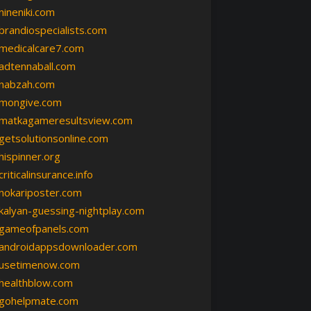
nineniki.com
brandiospecialists.com
medicalcare7.com
adtennaball.com
nabzah.com
mongive.com
matkagameresultsview.com
getsolutionsonline.com
hispinner.org
criticalinsurance.info
nokariposter.com
kalyan-guessing-nightplay.com
gameofpanels.com
androidappsdownloader.com
usetimenow.com
healthblow.com
gohelpmate.com