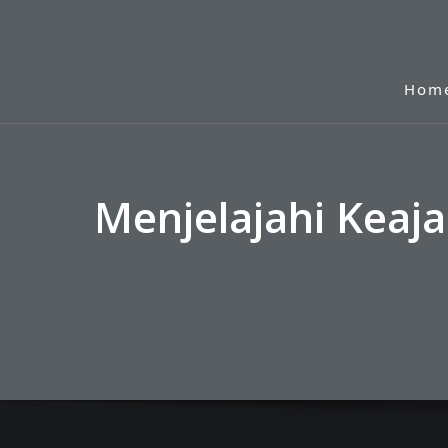
Skip
to
content
Hom
P
r
i
m
Menjelajahi Keaja
a
r
y
M
e
n
u