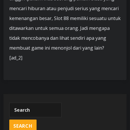
mencari hiburan atau penjudi serius yang mencari
kemenangan besar, Slot 88 memiliki sesuatu untuk
ditawarkan untuk semua orang. Jadi mengapa
tidak mencobanya dan lihat sendiri apa yang
membuat game ini menonjol dari yang lain?
[ad_2]