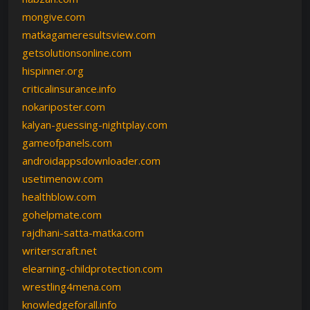
mongive.com
matkagameresultsview.com
getsolutionsonline.com
hispinner.org
criticalinsurance.info
nokariposter.com
kalyan-guessing-nightplay.com
gameofpanels.com
androidappsdownloader.com
usetimenow.com
healthblow.com
gohelpmate.com
rajdhani-satta-matka.com
writerscraft.net
elearning-childprotection.com
wrestling4mena.com
knowledgeforall.info