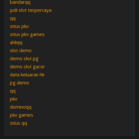
bandarqq
judi slot terpercaya
qq
situs pkv
situs pkv games
ahliqq
slot demo
demo slot pg
demo slot gacor
data keluaran hk
pg demo
qq
pkv
dominoqq
pkv games
situs qq