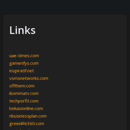
Links
uae-times.com
gamerifys.com
inspiratif.net
vsmsnetworks.com
offthem.com
ibommatv.com
techporfit.com
bekasionline.com
nbusinessplan.com
greenlife360.com