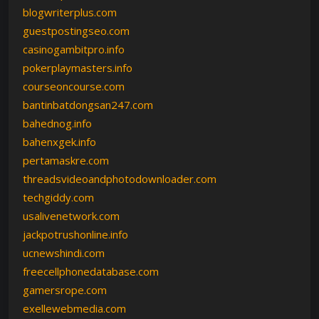
blogwriterplus.com
guestpostingseo.com
casinogambitpro.info
pokerplaymasters.info
courseoncourse.com
bantinbatdongsan247.com
bahednog.info
bahenxgek.info
pertamaskre.com
threadsvideoandphotodownloader.com
techgiddy.com
usalivenetwork.com
jackpotrushonline.info
ucnewshindi.com
freecellphonedatabase.com
gamersrope.com
exellewebmedia.com