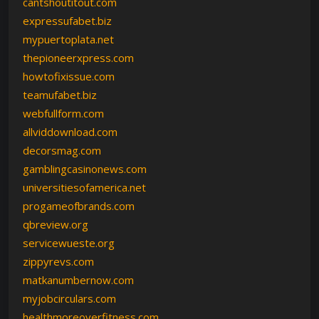
cantshoutitout.com
expressufabet.biz
mypuertoplata.net
thepioneerxpress.com
howtofixissue.com
teamufabet.biz
webfullform.com
allviddownload.com
decorsmag.com
gamblingcasinonews.com
universitiesofamerica.net
progameofbrands.com
qbreview.org
servicewueste.org
zippyrevs.com
matkanumbernow.com
myjobcirculars.com
healthmoreoverfitness.com