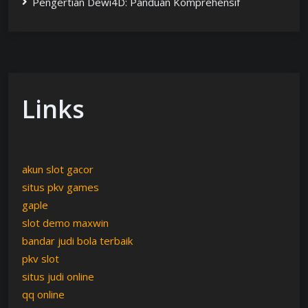
Pengertian Dewi4D: Panduan Komprehensif
Links
akun slot gacor
situs pkv games
gaple
slot demo maxwin
bandar judi bola terbaik
pkv slot
situs judi online
qq online