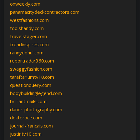
oxweekly.com
panamacitydeckcontractors.com
westfashions.com
toolshandy.com
travelstager.com
trendinspires.com
rannyephul.com
reportradar360.com
swaggyfashion.com
taraftariumtv10.com
questionquery.com
bodybuildinglegend.com
brilliant-nails.com
dandr-photography.com
dokteroce.com
journal-francais.com
justintv10.com