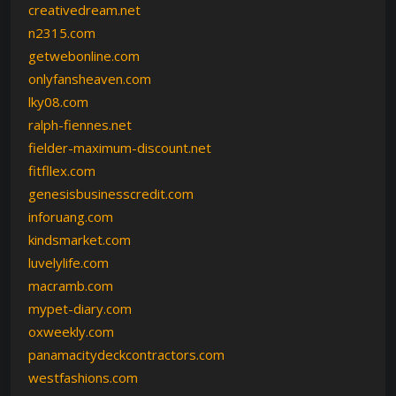
creativedream.net
n2315.com
getwebonline.com
onlyfansheaven.com
lky08.com
ralph-fiennes.net
fielder-maximum-discount.net
fitfllex.com
genesisbusinesscredit.com
inforuang.com
kindsmarket.com
luvelylife.com
macramb.com
mypet-diary.com
oxweekly.com
panamacitydeckcontractors.com
westfashions.com