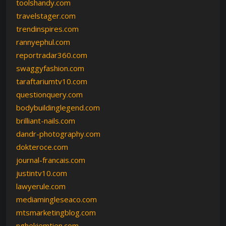
toolshandy.com
travelstager.com
trendinspires.com
rannyephul.com
reportradar360.com
swaggyfashion.com
taraftariumtv10.com
questionquery.com
bodybuildinglegend.com
brilliant-nails.com
dandr-photography.com
dokteroce.com
journal-francais.com
justintv10.com
lawyerule.com
mediamingleseaco.com
mtsmarketingblog.com
nghekiemtien.com