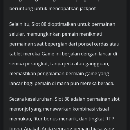
beruntung untuk mendapatkan jackpot.
Selain itu, Slot 88 dioptimalkan untuk permainan
seluler, memungkinkan pemain menikmati
permainan saat bepergian dari ponsel cerdas atau
tablet mereka. Game ini berjalan dengan lancar di
semua perangkat, tanpa jeda atau gangguan,
memastikan pengalaman bermain game yang
lancar bagi pemain di mana pun mereka berada.
Secara keseluruhan, Slot 88 adalah permainan slot
menonjol yang menawarkan kombinasi visual
memukau, fitur bonus menarik, dan tingkat RTP
tinggi. Apakah Anda seorang pemain biasa yang