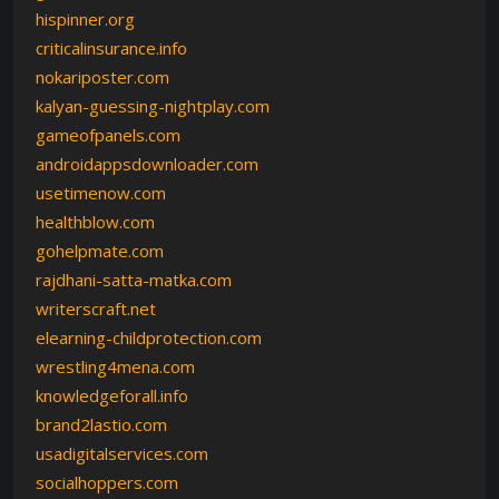
hispinner.org
criticalinsurance.info
nokariposter.com
kalyan-guessing-nightplay.com
gameofpanels.com
androidappsdownloader.com
usetimenow.com
healthblow.com
gohelpmate.com
rajdhani-satta-matka.com
writerscraft.net
elearning-childprotection.com
wrestling4mena.com
knowledgeforall.info
brand2lastio.com
usadigitalservices.com
socialhoppers.com