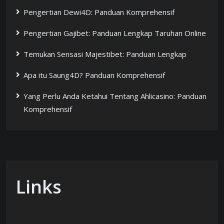
Pengertian Dewi4D: Panduan Komprehensif
Pengertian Gajibet: Panduan Lengkap Taruhan Online
Temukan Sensasi Majestibet: Panduan Lengkap
Apa itu Saung4D? Panduan Komprehensif
Yang Perlu Anda Ketahui Tentang Ahlicasino: Panduan
Komprehensif
Links