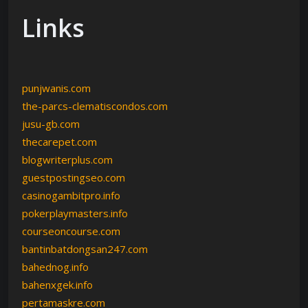
Links
punjwanis.com
the-parcs-clematiscondos.com
jusu-gb.com
thecarepet.com
blogwriterplus.com
guestpostingseo.com
casinogambitpro.info
pokerplaymasters.info
courseoncourse.com
bantinbatdongsan247.com
bahednog.info
bahenxgek.info
pertamaskre.com