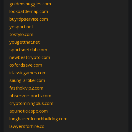
goldensnuggles.com
lookbattlemap.com
buyrdpservice.com
yesport.net
tostylo.com
yougetthat.net
sportsnetclub.com
newbestcrypto.com
oxfordsave.com
iclassicgames.com
saung-artikel.com
fasthokivip2.com
observersports.com
cryptominingplus.com
aquinoticiaspe.com
longhairedfrenchbulldog.com
lawyersforhire.co