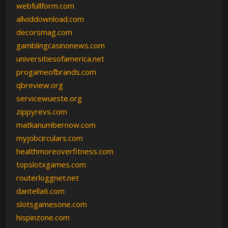
webfullform.com
allviddownload.com
decorsmag.com
gamblingcasinonews.com
universitiesofamerica.net
progameofbrands.com
qbreview.org
servicewueste.org
zippyrevs.com
matkanumbernow.com
myjobcirculars.com
healthmoreoverfitness.com
topslotxgames.com
routerloggnet.net
dantella6.com
slotsgamesone.com
hispinzone.com