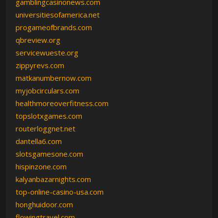
gamblingcasinonews.com
universitiesofamerica.net
progameofbrands.com
qbreview.org
servicewueste.org
zippyrevs.com
matkanumbernow.com
myjobcirculars.com
healthmoreoverfitness.com
topslotxgames.com
routerloggnet.net
dantella6.com
slotsgamesone.com
hispinzone.com
kalyanbazarnights.com
top-online-casino-usa.com
honghuidoor.com
flowingtravel.com