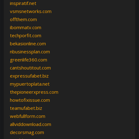
inspiratif.net
vsmsnetworks.com
offthem.com
ibommatv.com
techporfit.com
bekasionline.com
nbusinessplan.com
greenlife360.com
cantshoutitout.com
expressufabet.biz
mypuertoplata.net
thepioneerxpress.com
howtofixissue.com
teamufabet.biz
webfullform.com
allviddownload.com
decorsmag.com