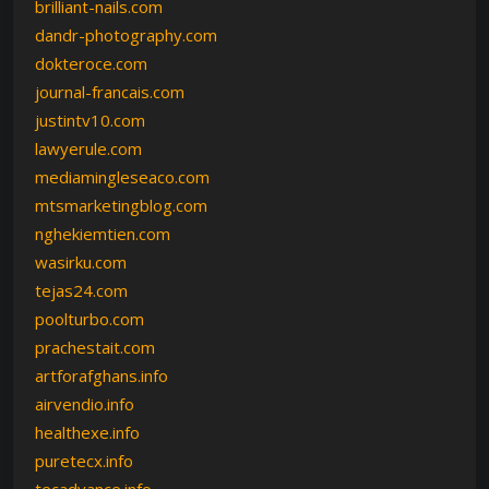
brilliant-nails.com
dandr-photography.com
dokteroce.com
journal-francais.com
justintv10.com
lawyerule.com
mediamingleseaco.com
mtsmarketingblog.com
nghekiemtien.com
wasirku.com
tejas24.com
poolturbo.com
prachestait.com
artforafghans.info
airvendio.info
healthexe.info
puretecx.info