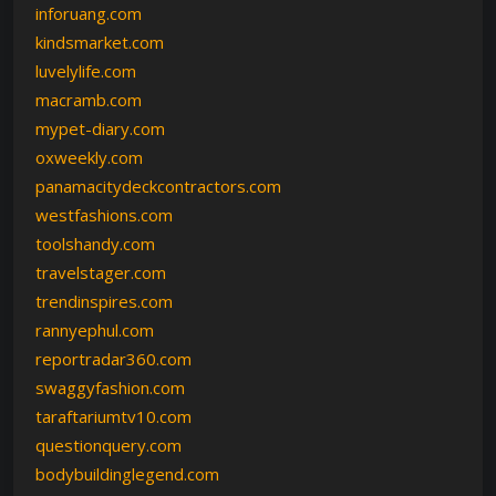
inforuang.com
kindsmarket.com
luvelylife.com
macramb.com
mypet-diary.com
oxweekly.com
panamacitydeckcontractors.com
westfashions.com
toolshandy.com
travelstager.com
trendinspires.com
rannyephul.com
reportradar360.com
swaggyfashion.com
taraftariumtv10.com
questionquery.com
bodybuildinglegend.com