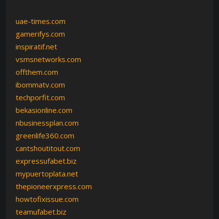
uae-times.com
gamerifys.com
inspiratif.net
vsmsnetworks.com
offthem.com
ibommatv.com
techporfit.com
bekasionline.com
nbusinessplan.com
greenlife360.com
cantshoutitout.com
expressufabet.biz
mypuertoplata.net
thepioneerxpress.com
howtofixissue.com
teamufabet.biz