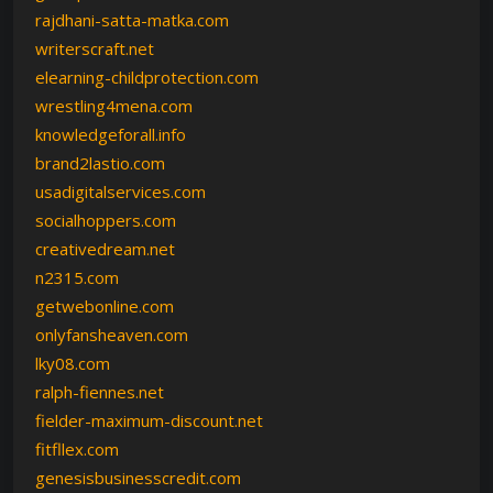
rajdhani-satta-matka.com
writerscraft.net
elearning-childprotection.com
wrestling4mena.com
knowledgeforall.info
brand2lastio.com
usadigitalservices.com
socialhoppers.com
creativedream.net
n2315.com
getwebonline.com
onlyfansheaven.com
lky08.com
ralph-fiennes.net
fielder-maximum-discount.net
fitfllex.com
genesisbusinesscredit.com