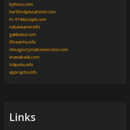
byhous.com
hartfordplazahotel.com
m-918kissapk.com
nabavkame.info
gakbiasa.com
iflowerhu.info
chicagocrystalconnection.com
imanabadii.com
trilipohu.info
appruptio.info
Links