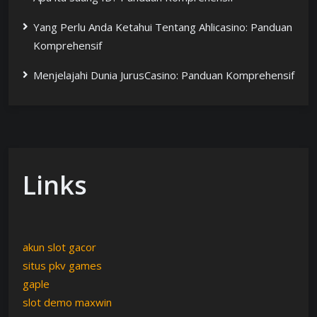
Yang Perlu Anda Ketahui Tentang Ahlicasino: Panduan
Komprehensif
Menjelajahi Dunia JurusCasino: Panduan Komprehensif
Links
akun slot gacor
situs pkv games
gaple
slot demo maxwin