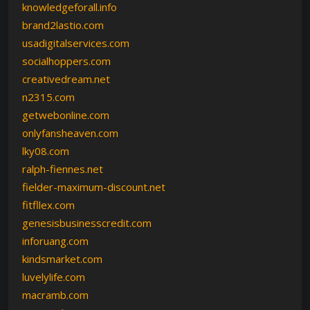
knowledgeforall.info
brand2lastio.com
usadigitalservices.com
socialhoppers.com
creativedream.net
n2315.com
getwebonline.com
onlyfansheaven.com
lky08.com
ralph-fiennes.net
fielder-maximum-discount.net
fitfllex.com
genesisbusinesscredit.com
inforuang.com
kindsmarket.com
luvelylife.com
macramb.com