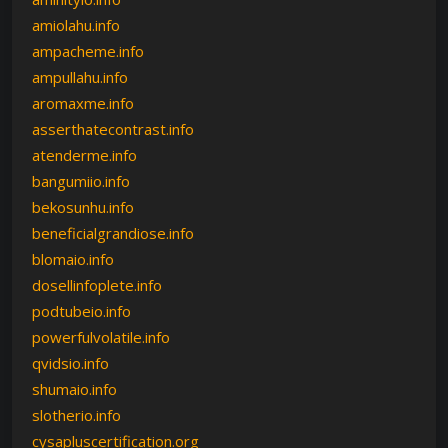
amiolahu.info
ampacheme.info
ampullahu.info
aromaxme.info
asserthatecontrast.info
atenderme.info
bangumiio.info
bekosunhu.info
beneficialgrandiose.info
blomaio.info
dosellinfoplete.info
podtubeio.info
powerfulvolatile.info
qvidsio.info
shumaio.info
slotherio.info
cysapluscertification.org