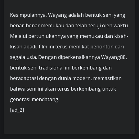
Kesimpulannya, Wayang adalah bentuk seni yang
benar-benar memukau dan telah teruji oleh waktu.
Melalui pertunjukannya yang memukau dan kisah-
kisah abadi, film ini terus memikat penonton dari
segala usia. Dengan diperkenalkannya Wayang88,
bentuk seni tradisional ini berkembang dan
beradaptasi dengan dunia modern, memastikan
bahwa seni ini akan terus berkembang untuk
generasi mendatang.
[ad_2]