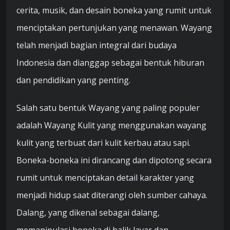
cerita, musik, dan desain boneka yang rumit untuk
menciptakan pertunjukan yang menawan. Wayang
telah menjadi bagian integral dari budaya
Indonesia dan dianggap sebagai bentuk hiburan
dan pendidikan yang penting.
Salah satu bentuk Wayang yang paling populer
adalah Wayang Kulit yang menggunakan wayang
kulit yang terbuat dari kulit kerbau atau sapi.
Boneka-boneka ini dirancang dan dipotong secara
rumit untuk menciptakan detail karakter yang
menjadi hidup saat diterangi oleh sumber cahaya.
Dalang, yang dikenal sebagai dalang,