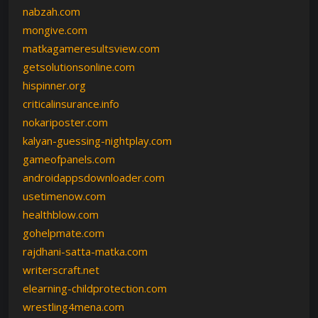
nabzah.com
mongive.com
matkagameresultsview.com
getsolutionsonline.com
hispinner.org
criticalinsurance.info
nokariposter.com
kalyan-guessing-nightplay.com
gameofpanels.com
androidappsdownloader.com
usetimenow.com
healthblow.com
gohelpmate.com
rajdhani-satta-matka.com
writerscraft.net
elearning-childprotection.com
wrestling4mena.com