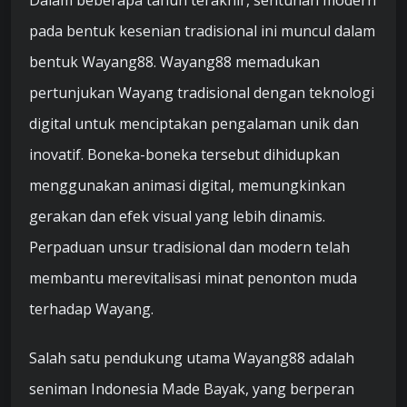
Dalam beberapa tahun terakhir, sentuhan modern
pada bentuk kesenian tradisional ini muncul dalam
bentuk Wayang88. Wayang88 memadukan
pertunjukan Wayang tradisional dengan teknologi
digital untuk menciptakan pengalaman unik dan
inovatif. Boneka-boneka tersebut dihidupkan
menggunakan animasi digital, memungkinkan
gerakan dan efek visual yang lebih dinamis.
Perpaduan unsur tradisional dan modern telah
membantu merevitalisasi minat penonton muda
terhadap Wayang.
Salah satu pendukung utama Wayang88 adalah
seniman Indonesia Made Bayak, yang berperan