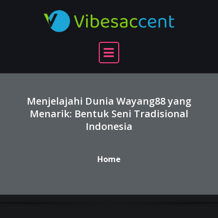
Skip
to
content
Menjelajahi Dunia Wayang88 yang
Menarik: Bentuk Seni Tradisional
Indonesia
Home