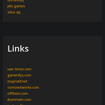
pkv games
situs qq
Links
uae-times.com
gamerifys.com
inspiratif.net
vsmsnetworks.com
offthem.com
ibommatv.com