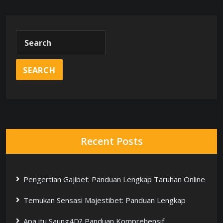
Recent Posts
Pengertian Gajibet: Panduan Lengkap Taruhan Online
Temukan Sensasi Majestibet: Panduan Lengkap
Apa itu Saung4D? Panduan Komprehensif