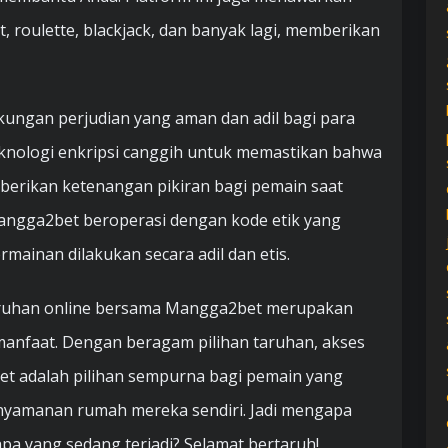
, roulette, blackjack, dan banyak lagi, memberikan
kungan perjudian yang aman dan adil bagi para
knologi enkripsi canggih untuk memastikan bahwa
berikan ketenangan pikiran bagi pemain saat
Mangga2bet beroperasi dengan kode etik yang
ainan dilakukan secara adil dan etis.
taruhan online bersama Mangga2bet merupakan
nfaat. Dengan beragam pilihan taruhan, akses
t adalah pilihan sempurna bagi pemain yang
enyamanan rumah mereka sendiri. Jadi mengapa
a yang sedang terjadi? Selamat bertaruh!