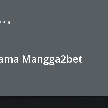
enang
rsama Mangga2bet