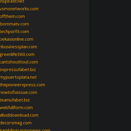
inspiratif.net
vsmsnetworks.com
offthem.com
ibommatv.com
techporfit.com
bekasionline.com
nbusinessplan.com
greenlife360.com
cantshoutitout.com
expressufabet.biz
mypuertoplata.net
thepioneerxpress.com
howtofixissue.com
teamufabet.biz
webfullform.com
allviddownload.com
decorsmag.com
gamblingcasinonews.com