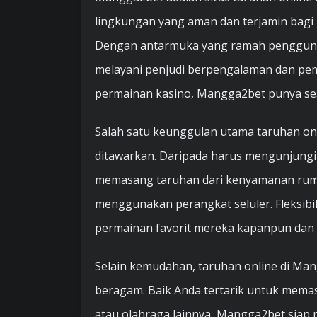
lingkungan yang aman dan terjamin bagi
Dengan antarmuka yang ramah pengguna
melayani penjudi berpengalaman dan pem
permainan kasino, Mangga2bet punya se
Salah satu keunggulan utama taruhan o
ditawarkan. Daripada harus mengunjungi 
memasang taruhan dari kenyamanan ruma
menggunakan perangkat seluler. Fleksib
permainan favorit mereka kapanpun dan 
Selain kemudahan, taruhan online di Ma
beragam. Baik Anda tertarik untuk memas
atau olahraga lainnya, Mangga2bet siap