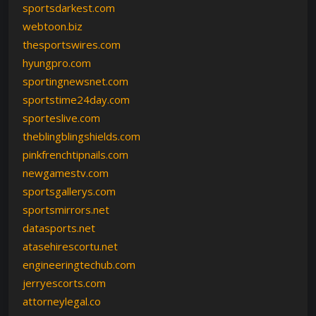
sportsdarkest.com
webtoon.biz
thesportswires.com
hyungpro.com
sportingnewsnet.com
sportstime24day.com
sporteslive.com
theblingblingshields.com
pinkfrenchtipnails.com
newgamestv.com
sportsgallerys.com
sportsmirrors.net
datasports.net
atasehirescortu.net
engineeringtechub.com
jerryescorts.com
attorneylegal.co