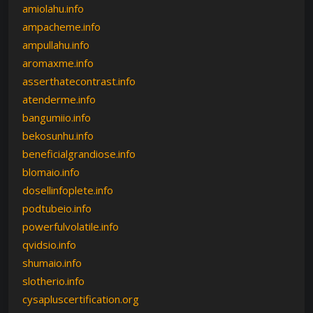
amiolahu.info
ampacheme.info
ampullahu.info
aromaxme.info
asserthatecontrast.info
atenderme.info
bangumiio.info
bekosunhu.info
beneficialgrandiose.info
blomaio.info
dosellinfoplete.info
podtubeio.info
powerfulvolatile.info
qvidsio.info
shumaio.info
slotherio.info
cysapluscertification.org