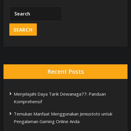
Recent Posts
Menjelajahi Daya Tarik Dewanaga77: Panduan
Komprehensif
Temukan Manfaat Menggunakan Jeniustoto untuk
Pengalaman Gaming Online Anda