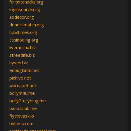
fortnitehacks.org
loginsearch.org
aodecor.org
donorsmatch.org
nowtimes.org
casinoeing.org
livemocha.biz
streetlife.biz
hyves.biz
enoughinfo.net
pinhive.net
warnabet.net
bollym4u.me
bolly2tollyblog.me
pandaclub.me
flyttevask.io
byhous.com