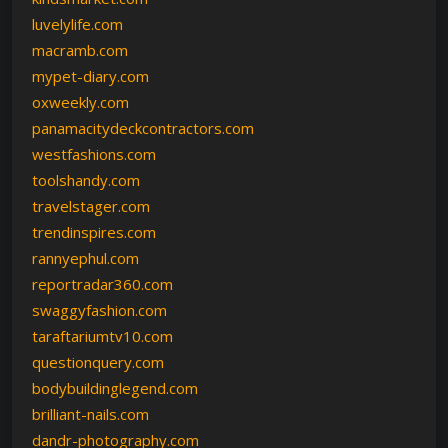
luvelylife.com
macramb.com
mypet-diary.com
oxweekly.com
panamacitydeckcontractors.com
westfashions.com
toolshandy.com
travelstager.com
trendinspires.com
rannyephul.com
reportradar360.com
swaggyfashion.com
taraftariumtv10.com
questionquery.com
bodybuildinglegend.com
brilliant-nails.com
dandr-photography.com