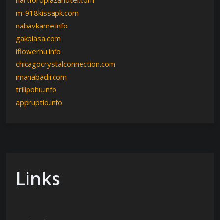
hartfordplazahotel.com
m-918kissapk.com
nabavkame.info
gakbiasa.com
iflowerhu.info
chicagocrystalconnection.com
imanabadii.com
trilipohu.info
appruptio.info
Links