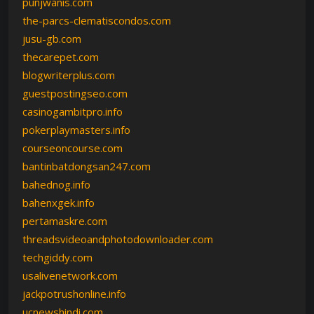
punjwanis.com
the-parcs-clematiscondos.com
jusu-gb.com
thecarepet.com
blogwriterplus.com
guestpostingseo.com
casinogambitpro.info
pokerplaymasters.info
courseoncourse.com
bantinbatdongsan247.com
bahednog.info
bahenxgek.info
pertamaskre.com
threadsvideoandphotodownloader.com
techgiddy.com
usalivenetwork.com
jackpotrushonline.info
ucnewshindi.com