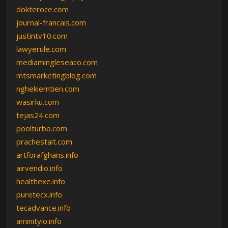
dokteroce.com
journal-francais.com
justintv10.com
lawyerule.com
mediamingleseaco.com
mtsmarketingblog.com
nghekiemtien.com
wasirku.com
tejas24.com
poolturbo.com
prachestait.com
artforafghans.info
airvendio.info
healthexe.info
puretecx.info
tecadvance.info
aminityio.info