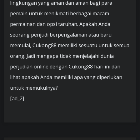
lingkungan yang aman dan aman bagi para
pemain untuk menikmati berbagai macam
permainan dan opsi taruhan. Apakah Anda
seorang penjudi berpengalaman atau baru
memulai, Cukong88 memiliki sesuatu untuk semua
orang. Jadi mengapa tidak menjelajahi dunia
perjudian online dengan Cukong88 hari ini dan
lihat apakah Anda memiliki apa yang diperlukan
untuk memukulnya?
[ad_2]